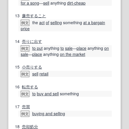
for a song
―
sell
anything
dirt-cheap
13
廉売
すること
the
act
of
selling
something
at a bargain
例文
price
14
売りに出す
to put
anything
to
sale
―
place
anything
on
例文
sale
―
place
anything
on the market
15
小売りする
sell
retail
例文
16
転売する
to
buy and sell
something
例文
17
売買
buying and selling
例文
18
売却処分