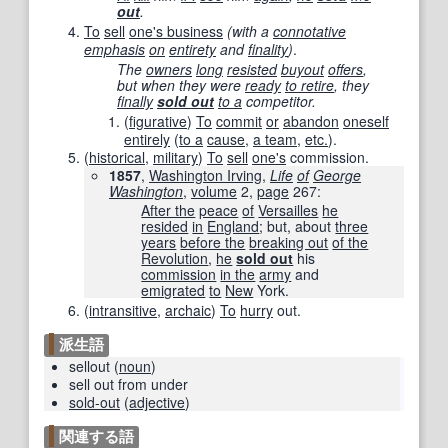
out
.
To
sell
one's business
(with a
connotative
emphasis
on
entirety
and
finality
)
.
The
owners
long
resisted
buyout
offers
,
but when they were
ready
to retire
, they
finally
sold out
to a
competitor.
(
figurative
)
To
commit
or
abandon
oneself
entirely
(
to a
cause
,
a team
,
etc.
).
(
historical
,
military
)
To
sell
one's
commission.
1857
,
Washington Irving
,
Life
of
George
Washington
,
volume
2,
page
267
:
After the
peace
of
Versailles
he
resided
in
England
; but, about
three
years
before the
breaking out
of the
Revolution
,
he
sold out
his
commission
in the
army
and
emigrated
to
New
York.
(
intransitive
,
archaic
)
To
hurry
out.
派生語
sellout
(
noun
)
sell out from under
sold-out
(
adjective
)
関連する語