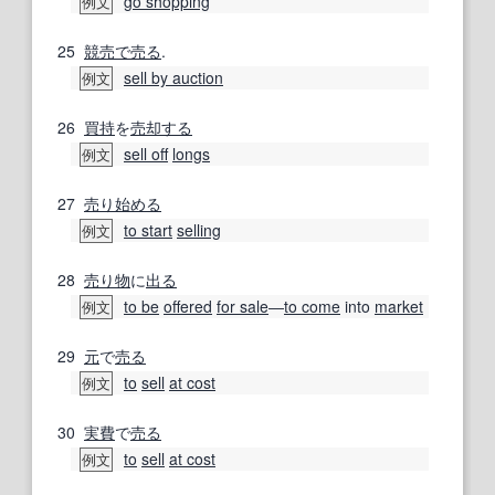
go shopping
例文
25
競売で売る
.
sell by auction
例文
26
買持
を
売却する
sell off
longs
例文
27
売り
始める
to start
selling
例文
28
売り物
に
出る
to be
offered
for sale
―
to come
into
market
例文
29
元
で
売る
to
sell
at cost
例文
30
実費
で
売る
to
sell
at cost
例文