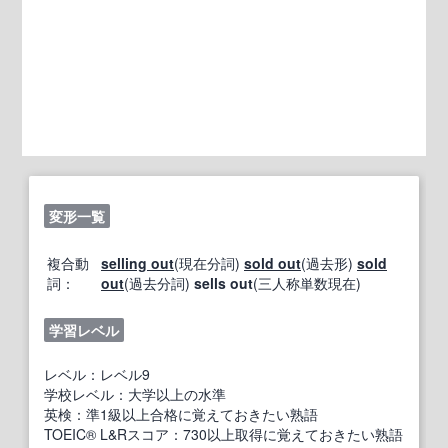
変形一覧
複合動
selling out
(現在分詞)
sold out
(過去形)
sold
詞：
out
(過去分詞)
sells out
(三人称単数現在)
学習レベル
レベル：レベル9
学校レベル：大学以上の水準
英検：準1級以上合格に覚えておきたい熟語
TOEIC® L&Rスコア：730以上取得に覚えておきたい熟語