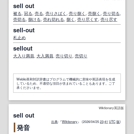
sell out
被る
,
冠る
,
売る
,
売りさばく
,
売り捌く
,
売捌く
,
売り切る
,
売切る
,
捌ける
,
売れ
切れる
,
捌く
,
売り尽くす
,
売り尽す
sell-out
札止め
sellout
大入り満員
,
大
入
満員
,
売り
切り
,
売
切り
Weblio英和対訳辞書はプログラムで機械的に意味や英語表現を生成
しているため、不適切な項目が含まれていることもあります。ご了
承くださいませ。
Wiktionary英語版
sell out
出典
:『
Wiktionary
』 (2026/04/25
23
:
41
UTC
版
)
発音