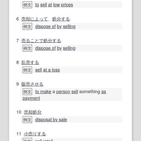
to
sell
at
low
prices
例文
6
売却
によって
、
処分する
dispose of
by
selling
例文
7
売る
ことで
処分する
dispose of
by
selling
例文
8
乱売する
sell
at a loss
例文
9
販売
させる
to make
a
person
sell
something
as
例文
payment
10
売却処分
disposal by sale
例文
11
小売りする
sell
retail