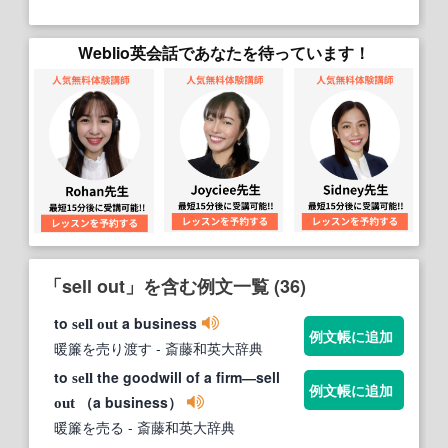
Weblio英会話であなたを待っています！
「sell out」を含む例文一覧 (36)
to
a business
sell
out
例文帳に追加
暖簾を売り渡す
- 斎藤和英大辞典
to
the goodwill of a firm―sell
sell
例文帳に追加
（a business）
out
暖簾を売る
- 斎藤和英大辞典