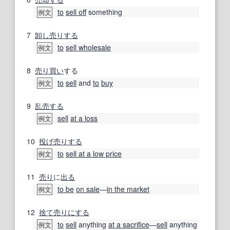
to
sell off
something
例文
7
卸し売りする
to
sell wholesale
例文
8
売り買い
する
to
sell
and
to
buy
例文
9
乱売する
sell
at a loss
例文
10
投げ売りする
to
sell at a low price
例文
11
売り
に
出る
to be
on sale
―
in the market
例文
12
捨て売り
にする
to
sell
anything
at a sacrifice
―
sell
anything
例文