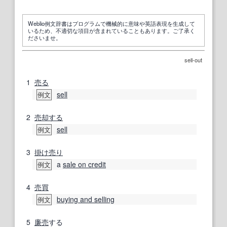
Weblio例文辞書はプログラムで機械的に意味や英語表現を生成して
いるため、不適切な項目が含まれていることもあります。ご了承く
ださいませ。
sell-out
1
売る
sell
例文
2
売却する
sell
例文
3
掛け売り
a
sale on credit
例文
4
売買
buying and selling
例文
5
廉売
する