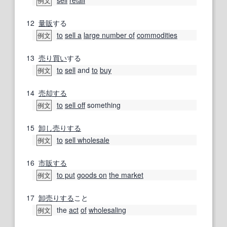
例文
12
量販
する
to
sell a
large number of
commodities
例文
13
売り買い
する
to
sell
and
to
buy
例文
14
売却する
to
sell off
something
例文
15
卸し売りする
to
sell wholesale
例文
16
市販する
to put
goods on
the market
例文
17
卸売りする
こと
the
act
of
wholesaling
例文