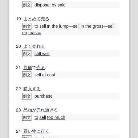
disposal by sale
例文
19
まとめて
売る
to
sell
in the lump
―
sell
in the gross
―
sell
例文
en
masse
20
よく売れる
sell well
例文
21
原価
で
売る
.
sell
at cost
例文
22
購入する
purchase
例文
23
品物
が
売れ
過ぎる
to
sell
too much
例文
24
買い物に行く
.