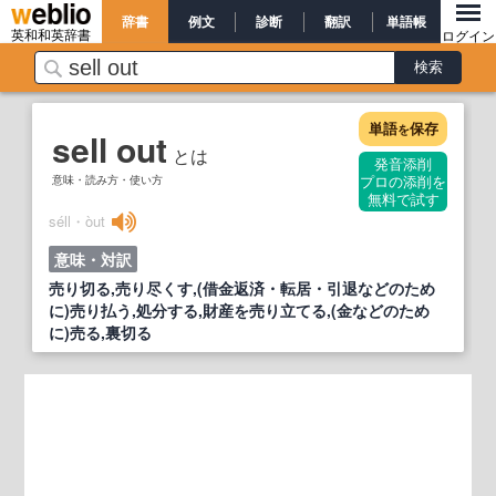
辞書
例文
診断
翻訳
単語帳
英和和英辞書
ログイン
単語
保存
を
sell out
とは
発音添削
意味・読み方・使い方
プロの添削を
無料で試す
séll・òut
意味・対訳
売り切る,売り尽くす,(借金返済・転居・引退などのため
に)売り払う,処分する,財産を売り立てる,(金などのため
に)売る,裏切る