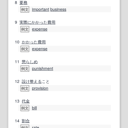
8
要務
important
business
例文
9
実際に
かかった
費用
expense
例文
10
かかった
費用
expense
例文
11
懲らしめ
punishment
例文
12
設け
整える
こと
provision
例文
13
代金
bill
例文
14
割合
rate
例文