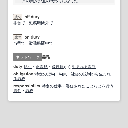
木の葉
が
お皿
の代わりに
なった
off duty
成句
非番
で，
勤務時間
外で
on duty
成句
当番
で，
勤務時間
中で
ネットワーク
義務
duty:
良心
・
正義感
・
倫理観
から
生まれる
義務
obligation
:
特定の
契約
・
約束
・
社会の
規制
から
生まれ
る
義務
responsibility
:
特定の
仕事
・
委任
された
ことなど
を行う
責任
・
義務