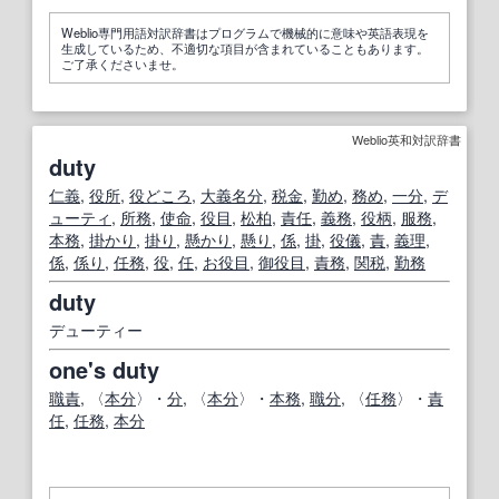
Weblio専門用語対訳辞書はプログラムで機械的に意味や英語表現を
生成しているため、不適切な項目が含まれていることもあります。
ご了承くださいませ。
Weblio英和対訳辞書
duty
仁義
,
役所
,
役
どころ
,
大義名分
,
税金
,
勤め
,
務め
,
一分
,
デ
ューティ
,
所
務
,
使命
,
役目
,
松柏
,
責任
,
義務
,
役柄
,
服務
,
本務
,
掛かり
,
掛り
,
懸かり
,
懸り
,
係
,
掛
,
役儀
,
責
,
義理
,
係
,
係り
,
任務
,
役
,
任
,
お役目
,
御役目
,
責務
,
関税
,
勤務
duty
デューティー
one's duty
職責
, 〈
本分
〉・
分
, 〈
本分
〉・
本務
,
職分
, 〈
任務
〉・
責
任
,
任務
,
本分