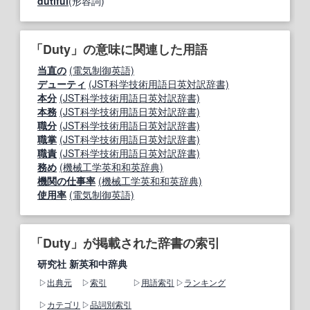
dutiful
(形容詞)
「Duty」の意味に関連した用語
当直の
(電気制御英語)
デューティ
(JST科学技術用語日英対訳辞書)
本分
(JST科学技術用語日英対訳辞書)
本務
(JST科学技術用語日英対訳辞書)
職分
(JST科学技術用語日英対訳辞書)
職掌
(JST科学技術用語日英対訳辞書)
職責
(JST科学技術用語日英対訳辞書)
務め
(機械工学英和和英辞典)
機関の仕事率
(機械工学英和和英辞典)
使用率
(電気制御英語)
「Duty」が掲載された辞書の索引
研究社 新英和中辞典
出典元
索引
用語索引
ランキング
カテゴリ
品詞別索引