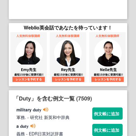
Weblio英会話であなたを待っています！
「Duty」を含む例文一覧 (7509)
military
duty
例文帳に追加
軍務.
- 研究社 新英和中辞典
a
duty
例文帳に追加
義務
- EDR日英対訳辞書