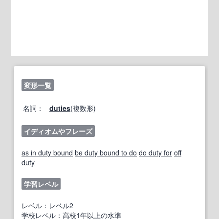
変形一覧
名詞：
duties
(複数形)
イディオムやフレーズ
as in duty bound
be duty bound to do
do duty for
off
duty
学習レベル
レベル：レベル2
学校レベル：高校1年以上の水準