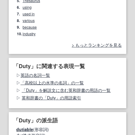
5.
Thesaurus
6.
using
7.
used in
8.
various
9.
because
10.
industry
もっとランキングを見る
「Duty」に関連する表現一覧
英語の名詞一覧
「高校以上の水準の名詞」の一覧
「Duty」を解説文に含む英和辞書の用語の一覧
英和辞書の「Duty」の用語索引
「Duty」の派生語
dutiable
(形容詞)