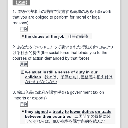
【
名詞
】
1.
道徳や法律上の理由で実施する義務のある仕事(work
that you are obliged to perform for moral or legal
reasons)
用例
仕事
の
義務
the
duties
of the
job
2.
あなたをその力によって要求された行動方針に結びつ
ける社会的勢力(the social force that binds you to the
courses of action demanded by that force)
用例
we
must
instill
a sense of
duty
in
our
我々
は、
子供たち
に
義務感
を
植え付け
children
なければならない
3.
輸出入品に政府が課す税金(a government tax on
imports or exports)
用例
they
signed
a
treaty
to
lower
duties
on trade
二国間
での
貿易
に関
between
their
countries
して
それらは
、
低い
税率
を課す
条約
を
結
んだ