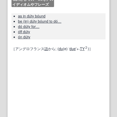
イディオムやフレーズ
as in dúty bóund
be (in) dúty bóund to dó…
dó dúty for…
óff dúty
ón dúty
２
［アングロフランス
語
から; (
du
(e) ‘
due
'+‐
TY
)］