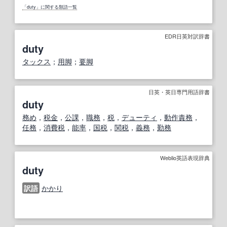
「duty」に関する類語一覧
EDR日英対訳辞書
duty
タックス
；
用脚
；
要脚
日英・英日専門用語辞書
duty
務め
，
税金
，
公課
，
職務
，
税
，
デューティ
，
動作
責務
，
任務
，
消費税
，
能率
，
国税
，
関税
，
義務
，
勤務
Weblio英語表現辞典
duty
訳語
かかり