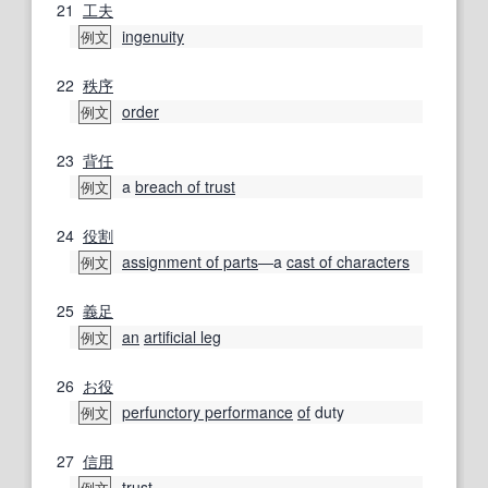
21
工夫
ingenuity
例文
22
秩序
order
例文
23
背任
a
breach of trust
例文
24
役割
assignment of parts
―a
cast of characters
例文
25
義足
an
artificial leg
例文
26
お役
perfunctory performance
of
duty
例文
27
信用
trust