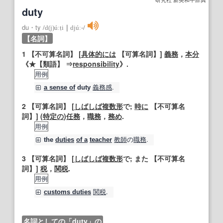
duty
du・ty
/
d(j)úːṭi
｜
djúː‐
/
【名詞】
1
【不可算名詞】
[
具体的には
【可算名詞】
]
義務
，
本分
《★
【類語】
⇒
responsibility
》.
用例
義務感
.
a sense of
duty
2
【可算名詞】
[
しばしば
複数形
で;
時に
【不可算名
詞】
] (
特定の
)
任務
，
職務
，
務め
.
用例
教師
の
職務
.
the
duties
of a
teacher
3
【可算名詞】
[
しばしば
複数形
で; また
【不可算名
詞】
]
税
，
関税
.
用例
関税
.
customs duties
名詞としての「duty」の