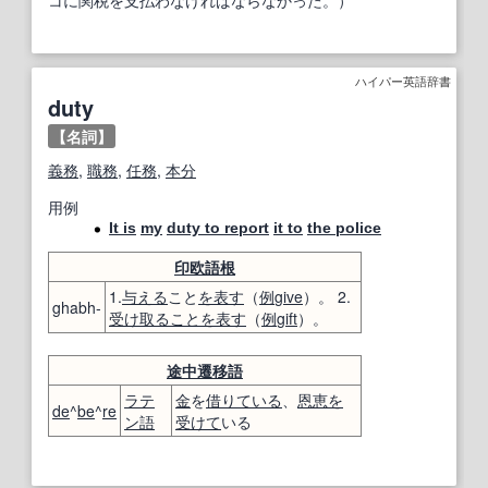
ハイパー英語辞書
duty
【名詞】
義務
,
職務
,
任務
,
本分
用例
It is
my
duty to report
it to
the police
印欧語
根
1.
与える
こと
を表す
（
例
give
）。 2.
ghabh-
受け取ること
を表す
（
例
gift
）。
途中
遷移
語
ラテ
金
を
借りている
、
恩恵
を
de
^
be
^
re
ン語
受けて
いる