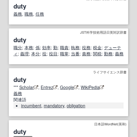
duty
義務
,
職務
,
任務
JST科学技術用語日英対訳辞書
duty
職分
;
本務
;
係
;
効率
;
勤
;
職責
;
執務
;
役務
;
税金
;
デューテ
ィ
;
義理
;
本分
;
役
;
役目
;
職掌
;
当番
;
責務
;
関税
;
勤務
;
義務
ライフサイエンス辞書
duty
***
Scholar
,
Entrez
,
Google
,
WikiPedia
義務
関連語
incumbent
,
mandatory
,
obligation
日本語WordNet(英和)
duty