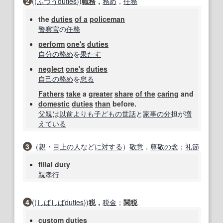
2
((
ふつう
duties
))
職務
，
務め
，
任務
the
duties
of a
policeman
警察官
の
任務
perform
one's
duties
自分の
務め
を
果たす
neglect
one's
duties
自己の
務め
を
怠る
Fathers
take
a
greater
share
of the
caring
and
domestic
duties
than
before.
父親
は
以前よりも
子どもの
世話
と
家事
の分
担が
増
えている
3
（
親
・
目上の人
など
に対する
）
敬意
，
尊敬の念
；
礼節
filial duty
親孝行
4
((
しばしば
duties
))
税
，
税金
；
関税
custom
duties