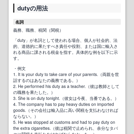
dutyの用法
名詞
義務、職務、税関（関税）
「duty」が名詞として使われる場合、個人が社会的、法
的、道徳的に果たすべき責任や役割、または国に輸入さ
れる商品に課される税金を指す。具体的な例を以下に示
す。
・例文
1. It is your duty to take care of your parents.（両親を世
話するのはあなたの義務である。）
2. He performed his duty as a teacher.（彼は教師として
の職務を果たした。）
3. She is on duty tonight.（彼女は今夜、当番である。）
4. The company has to pay heavy duties on imported
goods.（その会社は輸入品に高い関税を支払わなければ
ならない。）
5. He was stopped at customs and had to pay duty on
the extra cigarettes.（彼は税関で止められ、余分なタバ
コに関税を支払わなければならなかった。）