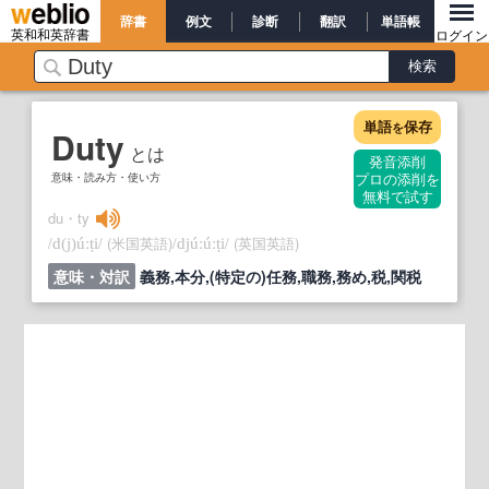
辞書
例文
診断
翻訳
単語帳
英和和英辞書
ログイン
単語
保存
を
Duty
とは
発音添削
意味・読み方・使い方
プロの添削を
無料で試す
du・ty
/
/
(米国英語)
/
/
(英国英語)
d
(j)
úːṭi
djúːúːṭi
意味・対訳
義務,本分,(特定の)任務,職務,務め,税,関税