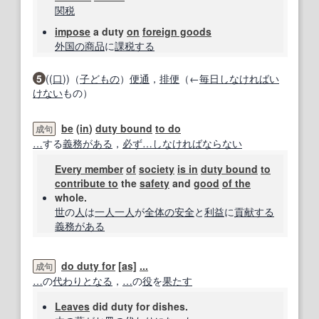
関税
impose
a duty
on
foreign goods
外国の
商品
に
課税する
5
((
口
))（
子どもの
）
便通
，
排便
（←
毎日
しなければい
けない
もの）
be
(
in
)
duty bound
to do
成句
…
する
義務
がある
，
必ず
…
しなければならない
Every member
of
society
is in
duty bound
to
contribute to
the
safety
and
good
of the
whole.
世
の
人
は
一人一人
が
全体の
安全
と
利益
に
貢献する
義務
がある
do duty for
[
as]
...
成句
…
の
代わり
となる
，
…
の
役
を
果たす
Leaves
did duty for dishes.