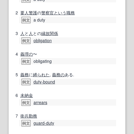
2
要人
警護
の
警察官
という
職務
a duty
例文
3
人
と
人
との
縁故
関係
obligation
例文
4
義理の
〜
obligating
例文
5
義務
に
縛られた
,
義務の
ある.
duty‐bound
例文
6
未納
金
arrears
例文
7
衛兵
勤務
guard-duty
例文