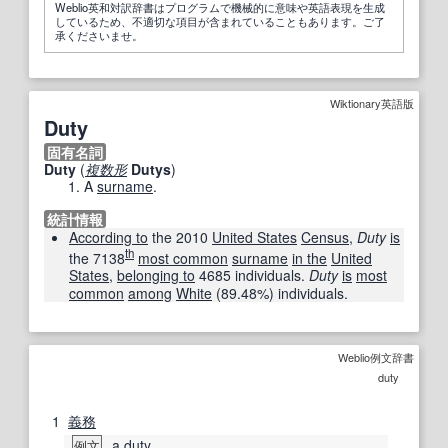
Weblio英和対訳辞書はプログラムで機械的に意味や英語表現を生成
しているため、不適切な項目が含まれていることもあります。ご了
承くださいませ。
Wiktionary英語版
Duty
固有名詞
Duty
(
複数形
Dutys
)
A
surname
.
統計情報
According to
the 2010
United States
Census
,
Duty
is
th
the 7138
most common
surname
in the
United
States
,
belonging to
4685 individuals.
Duty
is
most
common
among
White
(89.48%) individuals.
Weblio例文辞書
duty
1
義務
a duty
例文