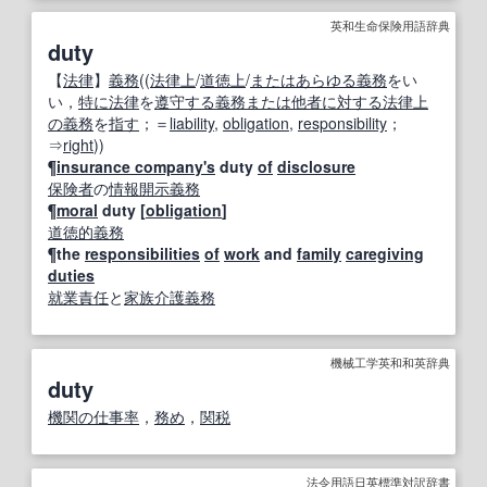
英和生命保険用語辞典
duty
【
法律
】
義務
((
法律上
/
道徳上
/
または
あらゆる
義務
をい
い，
特に
法律
を
遵守する
義務
または
他者
に対する
法律上
の義務
を
指す
；＝
liability
,
obligation
,
responsibility
；
⇒
right
))
¶
insurance company
's
duty
of
disclosure
保険者
の
情報開示
義務
¶
moral
duty [
obligation
]
道徳的
義務
¶the
responsibilities
of
work
and
family
caregiving
duties
就業
責任
と
家族
介護
義務
機械工学英和和英辞典
duty
機関の
仕事率
，
務め
，
関税
法令用語日英標準対訳辞書