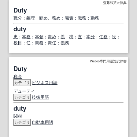
斎藤和英大辞典
Duty
職分
；
義理
；
勤め
、
務め
；
職責
；
職務
；
勤務
duty
忠
；
本務
；
本領
；
責め
；
義
；
税
；
直
；
本分
；
任務
；
役
；
役目
；
任
；
責務
；
責任
；
義務
Weblio専門用語対訳辞書
Duty
税金
ビジネス用語
カテゴリ
デューティ
技術用語
カテゴリ
duty
関税
自動車用語
カテゴリ