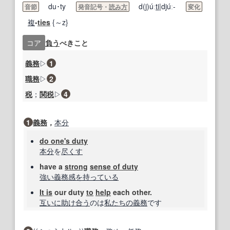
du･ty
d(j)úː
ti
|djúː-
音節
発音記号・
読み方
変化
複
-
ties
{～z}
コア
負う
べきこと
義務
▷
1
職務
▷
2
税
；
関税
▷
4
1
義務
，
本分
do one's duty
本分
を
尽くす
have a
strong
sense of duty
強い
義務感
を持っている
It is
our duty
to
help
each other.
互いに
助け合う
のは
私たちの
義務
です