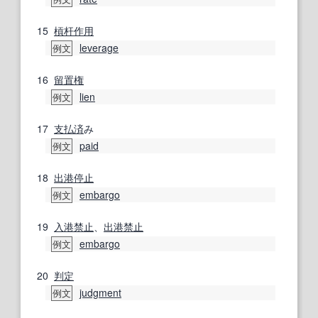
15
槓杆
作用
leverage
例文
16
留置権
lien
例文
17
支払済
み
paid
例文
18
出港停止
embargo
例文
19
入港
禁止
、
出港禁止
embargo
例文
20
判定
judgment
例文