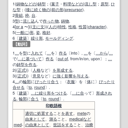
1(
鋳物
などの
)
鋳型
；(
菓子
・
料理
などの
)
流し
型
；
原型
,
ひ
な型
；(
後に
続く
物の
)
前の形
(
precursor
).
2
骨組
,
枠
,
台
.
3
型
に
流し
込
んで
作った
物
,
鋳物
.
4[
or a
〜]((
主に
文
))(
人の
)
特性
,
性格
,
性質
(
character
).
5(
一般に
)
形
,
姿
,
格好
.
6〔
建築
〕
繰り形
,
モールディング
.
【動詞】
1
…
を
型
に
入れて
〔
…
を〕
作る
〔into〕,
…
を〔
…から
/
…
で/
…に基づいて
〕
作る
〔
out of
, from/in/on, upon〕；
…
の
鋳型
を作る
.
2((
正式
))〈
人格
など〉
を形成する
.
3((
正式
))〈
意見
など〉
に強く影響を与える
.
4
…
の
輪郭
に
ぴったり合う
；〈
衣服
〉を〔
体
に〕
ぴったり
合せる
〔
to
,
round
〕.
5〔
建築
〕
…に
繰り形
をつける
.〔
…に
合
って〕
形成され
る
,
輪郭
に
合う
〔
to
,
round
〕.
印欧語
根
適切に
処置する
こと
を表す
。
mete
の
由来
として
、
測る
こと。
medical
など
med
-
の
由来
として
、
世話をする
こと、
治療