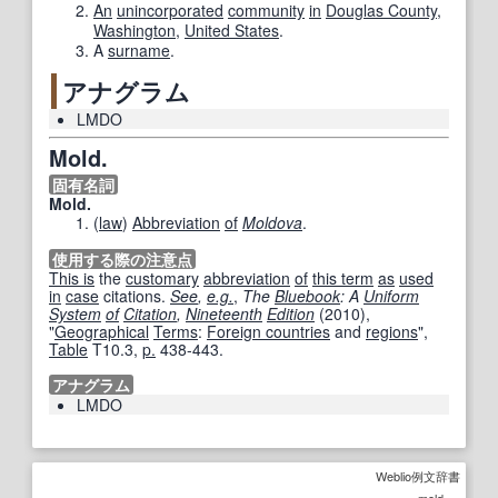
An
unincorporated
community
in
Douglas County
,
Washington
,
United States
.
A
surname
.
アナグラム
LMDO
Mold.
固有名詞
Mold.
(
law
)
Abbreviation
of
Moldova
.
使用する際の注意点
This is
the
customary
abbreviation
of
this term
as
used
in
case
citations.
See
,
e.g.
,
The
Bluebook
: A
Uniform
System
of
Citation
,
Nineteenth
Edition
(2010),
"
Geographical
Terms
:
Foreign countries
and
regions
",
Table
T10.3,
p.
438-443.
アナグラム
LMDO
Weblio例文辞書