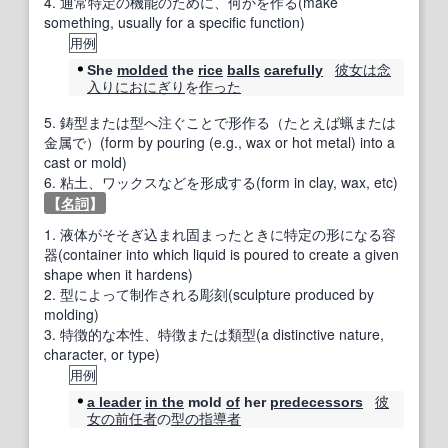
4.
通常特定の機能のために、何かを作る(make
something, usually for a specific function)
用例
彼女は
念
She
molded
the
rice
balls
carefully
入りに
おにぎり
を
作った
5.
鋳型または型へ注ぐことで形作る（たとえば蝋または
金属で）(form by pouring (e.g., wax or hot metal) into a
cast or mold)
6.
粘土、ワックスなどを形成する(form in clay, wax, etc)
【
名詞
】
1.
液体がそそぎ込まれ固まったときに特定の形になる容
器(container into which liquid is poured to create a given
shape when it hardens)
2.
型によって制作される彫刻(sculpture produced by
molding)
3.
特徴的な本性、特徴または類型(a distinctive nature,
character, or type)
用例
彼
a leader
in the
mold
of
her
predecessors
女の
前任者
の
型の
指導者