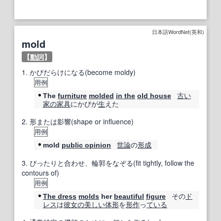
日本語WordNet(英和)
mold
【
動詞
】
1.
かびだらけになる(become moldy)
用例
古い
The
furniture
molded
in the
old house
家の
家具
にかびが
生
えた
2.
形または影響(shape or influence)
用例
世論
の
形成
mold
public opinion
3.
ぴったりと合わせ、輪郭をなぞる(fit tightly, follow the
contours of)
用例
その
ド
The dress
molds
her
beautiful
figure
レス
は
彼女の
美しい
体形
を
形作
っ
ている