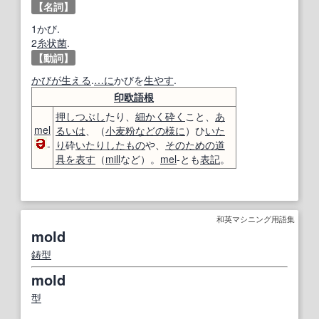
【名詞】
1かび.
2
糸状菌
.
【動詞】
かびが生える
.
…に
かびを
生やす
.
印欧語
根
押し
つぶし
たり、
細かく
砕く
こと、
あ
mel
るいは
、（
小麦粉
などの
様に
）ひ
いた
り
砕
いたり
したもの
や、
そのための
道
-
具
を表す
（
mill
など）。
mel
-とも
表記
。
和英マシニング用語集
mold
鋳型
mold
型