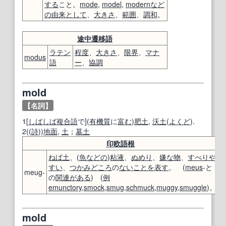
する
こと。
mode
,
model
,
modern
など
の
由来
として
、
大きさ
、
範囲
、
調和
。
途中
遷移
語
ラテン
程度
、
大きさ
、
限界
、
マナ
modus
語
ー
、
協調
mold
【名詞】
1[
しばしば
複合語
で](
有機質
に
富む
)
肥土
,
沃土
(
よくど
).
2((
詩
))
地面
,
土
；
墓
土
印欧語
根
ねば土
、(
魚
などの
)
粘液
、
ぬめり
、
嫌な
物
、
すべりや
すい
、
つかみどころ
の
ないこと
を表す
。 (
meus
-と
meug-
の
関連がある
) (
例
emunctory
,
smock
,
smug
,
schmuck
,
muggy
,
smuggle
)。
mold