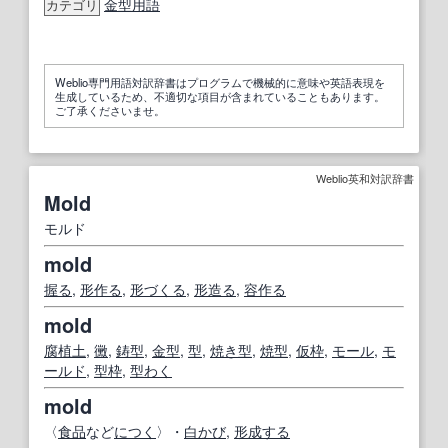
金型用語
カテゴリ
Weblio専門用語対訳辞書はプログラムで機械的に意味や英語表現を
生成しているため、不適切な項目が含まれていることもあります。
ご了承くださいませ。
Weblio英和対訳辞書
Mold
モルド
mold
握る
,
形作る
,
形づくる
,
形造る
,
容作る
mold
腐植土
,
黴
,
鋳型
,
金型
,
型
,
焼き
型
,
焼
型
,
仮枠
,
モール
,
モ
ールド
,
型枠
,
型わく
mold
〈
食品
など
につく
〉・
白かび
,
形成する