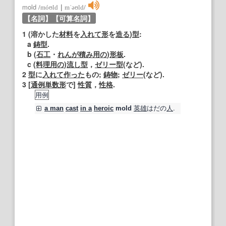
mold
/
móʊld
｜
mˈəʊld
/
【名詞】
【可算名詞】
1
(溶かした
材料
を
入れて
形
を
造る
)
型
:
a
鋳型
.
b (
石工
・
れんが
積み
用の
)
形
板
.
c (
料理
用の
)
流し
型
，
ゼリー
型
(など).
2
型
に
入れて
作った
もの;
鋳物
;
ゼリー
(など).
3
[
通例
単数形
で]
性質
，
性格
.
用例
英雄
はだの
人
.
a man
cast
in a
heroic
mold