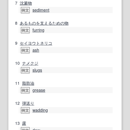
7
沈澱物
sediment
例文
8
あるもの
を支える
ための
物
furring
例文
9
セイヨウトネリコ
ash
例文
10
ナメクジ
slugs
例文
11
脂肪油
grease
例文
12
弾
送り
wadding
例文
13
露