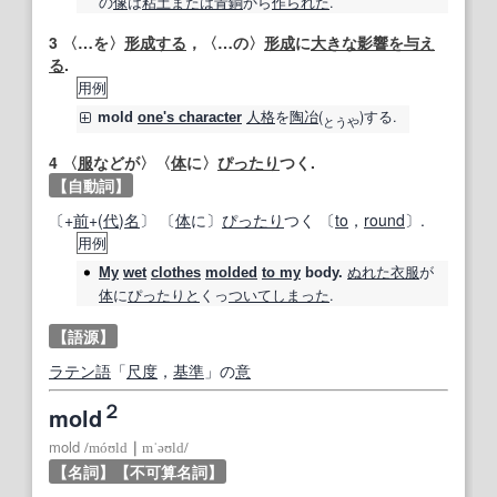
の
像
は
粘土
または
青銅
から
作られた
.
3
〈…を〉
形成する
，〈…の〉
形成
に
大きな影響
を与え
る
.
用例
人格
を
陶冶
(
)する.
mold
one's character
と
う
や
4
〈
服
などが〉〈
体
に〉
ぴったり
つく.
【自動詞】
〔+
前
+(
代
)
名
〕 〔
体
に〕
ぴったり
つく 〔
to
，
round
〕.
用例
ぬれた
衣服
が
My
wet
clothes
molded
to my
body.
体
に
ぴったりと
くっ
ついて
しまった
.
【語源】
ラテン語
「
尺度
，
基準
」の
意
２
mold
mold
/
móʊld
｜
mˈəʊld
/
【名詞】
【不可算名詞】