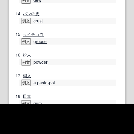
dew
例文
14
パンの皮
crust
例文
15
ライチョウ
grouse
例文
16
粉末
powder
例文
17
糊
入
a paste-pot
例文
18
目糞
gum
例文
19
ばらまく
strew
例文