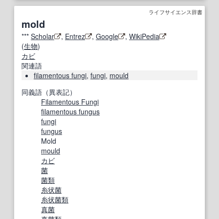
ライフサイエンス辞書
mold
***
Scholar
,
Entrez
,
Google
,
WikiPedia
(
生物
)
カビ
関連語
filamentous fungi
,
fungi
,
mould
同義語（異表記）
Filamentous Fungi
filamentous fungus
fungi
fungus
Mold
mould
カビ
菌
菌類
糸状菌
糸状菌類
真菌