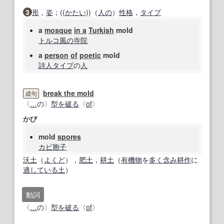
3
形
，
姿
；((
かたい
))（
人の
）
性格
，
タイプ
a
mosque
in a
Turkish
mold
トルコ
風の
寺院
a
person
of
poetic
mold
詩人
タイプ
の
人
break the mold
成句
〈
…
の〉
型を破る
〈
of
〉
かび
mold
spores
カビ
胞子
沃土
（
よくど
），
肥土
，
耕土
（
有機物
を
多く
含み
耕作
に
適している
土
）
動詞
〈
…
の〉
型を破る
〈
of
〉