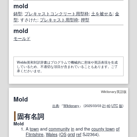
mold
鋳型
;
プレキャストコンクリート
用
型枠
;
土を被せる
;
金
型
; すさけた;
プレキャスト
用
型枠
;
押型
mold
モールド
Weblio英和対訳辞書はプログラムで機械的に意味や英語表現を生成
しているため、不適切な項目が含まれていることもあります。ご了
承くださいませ。
Wiktionary英語版
Mold
出典
:『
Wiktionary
』 (2025/03/03
21
:
40
UTC
版
)
固有名詞
Mold
A
town
and
community
in
and the
county town
of
Flintshire
,
Wales
(
OS
grid
ref
SJ2364
)
.