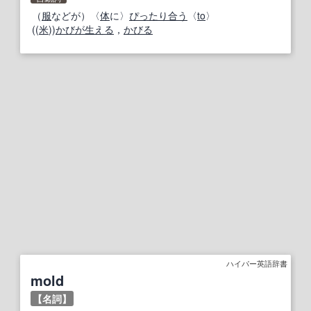
（
服
などが）〈
体
に〉
ぴったり合う
〈
to
〉
((
米
))
かびが生える
，
かびる
ハイパー英語辞書
mold
【名詞】