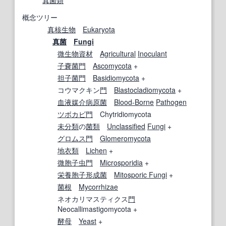
真菌類
概念ツリー
真核生物
Eukaryota
真菌
Fungi
微生物資材
Agricultural
Inoculant
子嚢菌門
Ascomycota
+
担子菌門
Basidiomycota
+
コウマクキン
門
Blastocladiomycota
+
血液
媒介
病原菌
Blood-Borne
Pathogen
ツボカビ
門
Chytridiomycota
未分類
の
菌類
Unclassified
Fungi
+
グロムス門
Glomeromycota
地衣類
Lichen
+
微胞子虫門
Microsporidia
+
栄養胞子
形成
菌
Mitosporic Fungi
+
菌根
Mycorrhizae
ネオカリマスティクス
門
Neocallimastigomycota +
酵母
Yeast
+