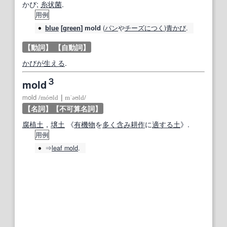
かび;
糸状菌
.
用例
(
パン
や
チーズ
につく
)
青かび
.
blue
[
green
]
mold
【動詞】
【自動詞】
かびが生える
.
３
mold
mold
/
móʊld
｜
mˈəʊld
/
【名詞】
【不可算名詞】
腐植土
，
壌土
《
有機物
を
多く
含み
耕作
に
適する
土
》.
用例
⇒
leaf
mold
.