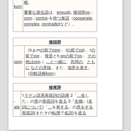
根
。
kom
重要な
派生語
は、
enough
,
接頭辞
co
-,
com
-,
contra
-を
持つ
単語
（
cooperate
,
complex
,
contradict
など）。
接頭辞
（b,p,m
の前で
com
-、l
の前で
col
-、r
の
前で
cor
-、
母音
とh,
gn
の前で
co
-、
その
com
-
他は
con
-）
…と一緒に
、
共同の
、
とも
に
などの
意味
。また、
強意
を表す
。
（
印欧語
根
kom
）
接尾辞
1
ラテン語
系
形容詞の
語尾
2「
…
化
し
-
た」の
意
の
形容詞
を
造る
3『
生物
』(
名
ate
詞
について
)「
…
を
有する
」の
意
をする
形容詞
(またその
転用
で
名詞
)を
造る