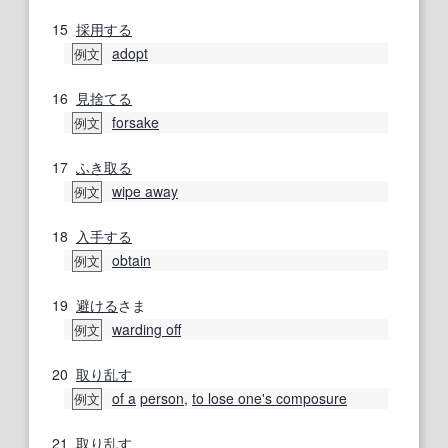
15
採用する
adopt
例文
16
見捨てる
forsake
例文
17
ふき取る
wipe away
例文
18
入手する
obtain
例文
19
避ける
さま
warding off
例文
20
取り乱す
of a
person
,
to lose one's composure
例文
21
取り乱す