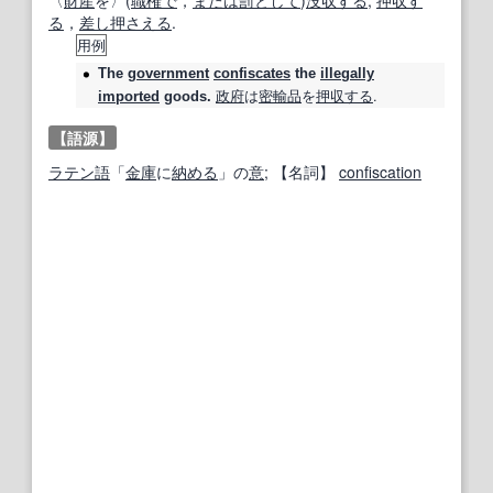
〈
財産
を〉(
職権で
，
または
罰
として
)
没収する
;
押収す
る
，
差し押さえる
.
用例
The
government
confiscates
the
illegally
政府
は
密輸品
を
押収する
.
imported
goods.
【語源】
ラテン語
「
金庫
に
納める
」の
意
;
【名詞】
confiscation