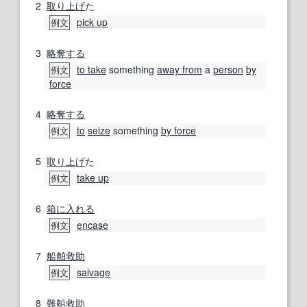
2
取り上げ
た
pick up
例文
3
略奪する
to take
something
away from
a
person
by
例文
force
4
略奪する
to
seize
something
by force
例文
5
取り上げ
た
take up
例文
6
箱に入れる
encase
例文
7
船舶
救助
salvage
例文
8
難船救助