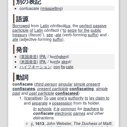
別の表記
confuscate
(
misspelling
)
語源
Borrowed
from
Latin
cōnfiscā
tus
, the
perfect passive
participle
of
Latin
cōnfiscō
(
“
to
seize
for the
public
treasury
(
fiscus
)
”
)
,
see
-
ate
(
verb-forming
suffix
)
and
-
ate
(
adjective-forming
suffix
)
.
発音
(
英国
発音
)
IPA:
/ˈkɒ
nf
ɪ
ske
ɪt/
(
米国
発音
)
IPA:
/ˈkɑ
nf
əˌ
ske
ɪt/
ハイフネーション
:
con
‧
fis
‧
cate
動詞
confiscate
(
third-person
singular
simple present
confiscates
,
present participle
confiscating
,
simple
past
and
past participle
confiscated
)
(
transitive
)
To
use
one's
authority
to
lay claim to
and
separate
a
possession
from its holder.
In
schools
,
it is
common
for
teachers
to
confiscate
electronic
games
and other
distractions.
c.
1613
, John Webster,
The Duchess of Malfi
‎,