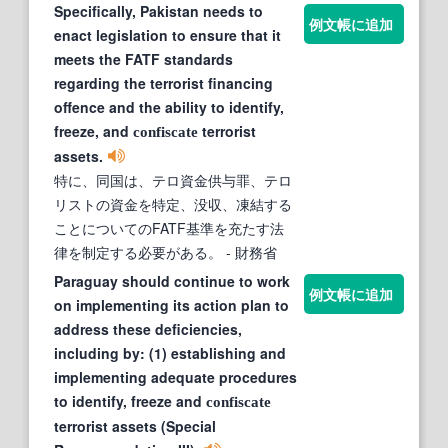
Specifically, Pakistan needs to
例文帳に追加
enact legislation to ensure that it
meets the FATF standards
regarding the terrorist financing
offence and the ability to identify,
freeze, and
terrorist
confiscate
assets.
特に、同国は、テロ資金供与罪、テロ
リストの資金を特定、没収、凍結する
ことについてのFATF基準を充たす法
律を制定する必要がある。
- 財務省
Paraguay should continue to work
例文帳に追加
on implementing its action plan to
address these deficiencies,
including by: (1) establishing and
implementing adequate procedures
to identify, freeze and
confiscate
terrorist assets (Special