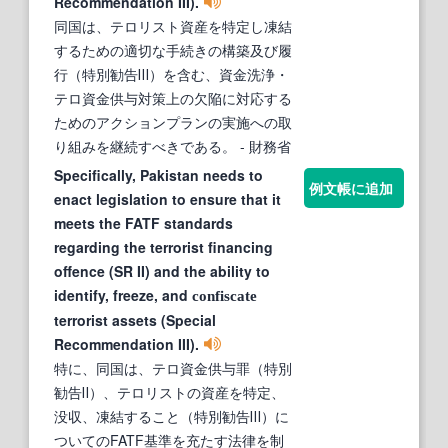
Recommendation III).
同国は、テロリスト資産を特定し凍結
するための適切な手続きの構築及び履
行（特別勧告Ⅲ）を含む、資金洗浄・
テロ資金供与対策上の欠陥に対応する
ためのアクションプランの実施への取
り組みを継続すべきである。
- 財務省
Specifically, Pakistan needs to
例文帳に追加
enact legislation to ensure that it
meets the FATF standards
regarding the terrorist financing
offence (SR II) and the ability to
identify, freeze, and
confiscate
terrorist assets (Special
Recommendation III).
特に、同国は、テロ資金供与罪（特別
勧告Ⅱ）、テロリストの資産を特定、
没収、凍結すること（特別勧告Ⅲ）に
ついてのFATF基準を充たす法律を制