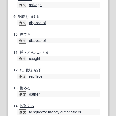
salvage
例文
9
決着をつける
dispose of
例文
10
捨てる
dispose of
例文
11
捕らえられたさま
caught
例文
12
死刑執行
猶予
reprieve
例文
13
集める
gather
例文
14
搾取する
to
squeeze
money
out of
others
例文