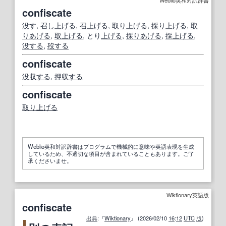
Weblio英和対訳辞書
confiscate
没
す,
召し上げる
,
召上げる
,
取り上げる
,
採り上げる
,
取
りあげる
,
取上げる
, とり
上げる
,
採りあげる
,
採上げる
,
没する
,
歿する
confiscate
没収する
,
押収する
confiscate
取り上げる
Weblio英和対訳辞書はプログラムで機械的に意味や英語表現を生成
しているため、不適切な項目が含まれていることもあります。ご了
承くださいませ。
Wiktionary英語版
confiscate
出典
:『
Wiktionary
』 (2026/02/10
16
:
12
UTC
版
)