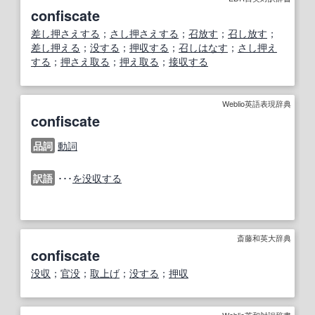
confiscate
差し押さえする
；
さし押さえする
；
召放す
；
召し放す
；
差し押える
；
没する
；
押収する
；
召しはなす
；
さし押え
する
；
押さえ取る
；
押え取る
；
接収する
Weblio英語表現辞典
confiscate
品詞
動詞
訳語
･･･
を没収する
斎藤和英大辞典
confiscate
没収
；
官没
；
取上げ
；
没する
；
押収