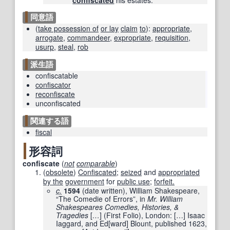
confiscated
his estates.
同意語
(
take possession of
or lay
claim
to
)
:
appropriate
,
arrogate
,
commandeer
,
expropriate
,
requisition
,
usurp
,
steal
,
rob
派生語
confiscatable
confiscator
reconfiscate
unconfiscated
関連する語
fiscal
形容詞
confiscate
(
not
comparable
)
(
obsolete
)
Confiscated
;
seized
and
appropriated
by the
government
for
public use
;
forfeit.
c.
1594
(date written), William Shakespeare,
“The Comedie of Errors”, in
Mr. William
Shakespeares Comedies, Histories, &
Tragedies
[
…
]
(First Folio), London:
[
…
]
Isaac
Iaggard, and Ed
[
ward
]
Blount, published
1623
,