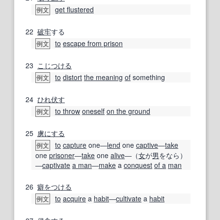
get flustered
例文
22
破牢
する
to
escape from prison
例文
23
こじつける
to
distort
the meaning
of
something
例文
24
ひれ伏す
to throw
oneself
on the ground
例文
25
虜にする
to
capture
one―
lend
one
captive
―
take
例文
one
prisoner
―
take
one
alive
―（
女
が
男
をなら）
―
captivate
a man
―
make
a
conquest
of a
man
26
癖
をつける
to
acquire
a
habit
―
cultivate
a
habit
例文