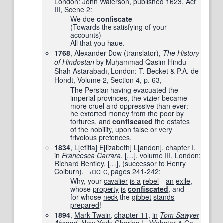
London: John Waterson, published
1623
, Act
III, Scene 2:
We doe
confiscate
(Towards the satisfying of your
accounts)
All that you haue.
1768
, Alexander Dow (translator),
The History
of Hindostan
by Muḥammad Qāsim Hindū
Shāh Astarābādī, London: T. Becket & P.A. de
Hondt, Volume 2, Section 4, p. 63,
The Persian having evacuated the
imperial provinces, the vizier became
more cruel and oppressive than ever:
he extorted money from the poor by
tortures, and
confiscated
the estates
of the nobility, upon false or very
frivolous pretences.
1834
, L[etitia] E[lizabeth] L[andon], chapter I,
in
Francesca Carrara.
[
…
]
, volume III, London:
Richard Bentley,
[
…
]
, (successor to Henry
Colburn),
,
pages
241-242
:
→OCLC
Why, your
cavalier
is a
rebel
—
an
exile
,
whose
property
is
confiscated
, and
for whose
neck
the
gibbet
stands
prepared
!
1894
,
Mark Twain
,
chapter 11
,
in
Tom Sawyer
Abroad
‎,
New York
:
Charles
L.
Webster
&
Co
,