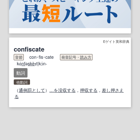
Eゲイト英和辞典
confiscate
con･fis･cate
音節
発音記号・
読み方
kɑ́
nf
ə
ske
̀ɪt|kɔ́n-
動詞
他動詞
（
通例
罰
として
）
…
を没収する
，
押収する
，
差し押さえ
る