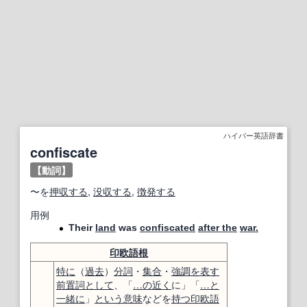
ハイパー英語辞書
confiscate
【動詞】
〜を
押収する
,
没収する
,
徴発する
用例
Their
land
was
confiscated
after the
war.
印欧語
根
特に
（
過去
）
分詞
・
集合
・
強調
を表す
前置詞
として
、「
…の近く
に」「
…と
一緒に
」
という意味
などを
持つ
印欧語