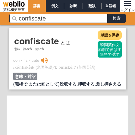
辞書
例文
診断
翻訳
単語帳
英和和英辞書
ログイン
単語
保存
を
confiscate
とは
瞬間英作文
意味・読み方・使い方
添削で伸ばす
無料で試す
con・fis・cate
/
/
(米国英語)
/
/
(英国英語)
kάnfɪskèɪt
kˈɔnfɪskèɪt
意味・対訳
(職権で,または罰として)没収する,押収する,差し押さえる