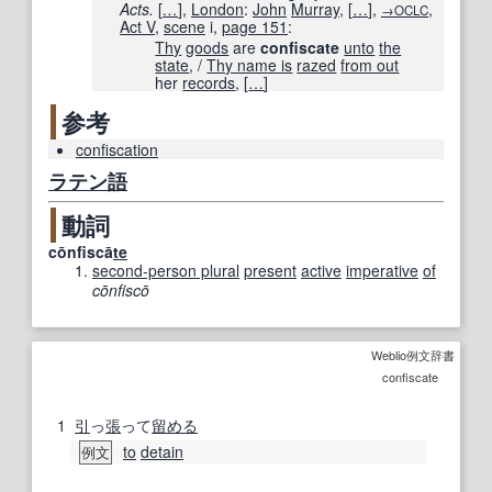
Acts.
[
…
]
,
London
:
John
Murray
,
[
…
]
,
,
→OCLC
Act V
,
scene
i,
page
151
:
Thy
goods
are
confiscate
unto
the
state
, /
Thy name is
razed
from out
her
records
,
[
…
]
参考
confiscation
ラテン語
動詞
cōnfiscā
te
second-person plural
present
active
imperative
of
cōnfiscō
Weblio例文辞書
confiscate
1
引
っ
張
って
留める
to
detain
例文