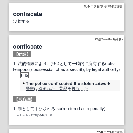
法令用語日英標準対訳辞書
confiscate
没収する
日本語WordNet(英和)
confiscate
【
動詞
】
1.
法的権限により、担保として一時的に所有する(take
temporary possession of as a security, by legal authority)
用例
The police
confiscated
the
stolen
artwork
警察
は
盗まれた
工芸品
を
押収
した
【
形容詞
】
1.
罰として手渡される(surrendered as a penalty)
「confiscate」に関する類語一覧
EDR日英対訳辞書