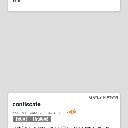
特徴
研究社 新英和中辞典
confiscate
con・fis・cate
/
kάnfɪskèɪt
｜
kˈɔn‐
/
【動詞】
【他動詞】