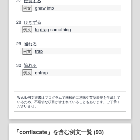
27
侵食する
gnaw
into
例文
28
ひきずる
to
drag
something
例文
29
陥れる
trap
例文
30
陥れる
entrap
例文
Weblio例文辞書はプログラムで機械的に意味や英語表現を生成して
いるため、不適切な項目が含まれていることもあります。ご了承く
ださいませ。
「confiscate」を含む例文一覧 (93)