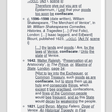
,
[
Act
I,
scene
ii
]
:
→OCLC
Therefore
give out
you are
of
Epidamnum, /
Lest
that your
goods
too soon
be
confiscate
.
c.
1596–1598
(date written), William
Shakespeare, “The Merchant of Venice”, in
Mr. William Shakespeares Comedies,
Histories, & Tragedies
[
…
]
(First Folio),
London:
[
…
]
Isaac Iaggard, and Ed
[
ward
]
Blount, published
1623
,
,
[
Act IV
,
scene
→OCLC
i
]
:
[
…
]
thy
lands
and
goods
/ Are,
by the
laws
of
Venice
,
confiscate
/
Unto
the
state
of
Venice.
1642
,
Walter Raleigh
, “
Preservation
of an
Aristocraty”,
in
The
Prince
,
or
,
Maxims
of
State
‎,
London
,
page
34
:
[N]
ot to
lay into
the Exchequer
,
or
Common
Treasury
, such
goods
as are
confiscate
, but
to
store
them
up as
holy
and
consecrate
things
, which
except
it
bee
practised
, confiscations,
and
fines
of the
Common people
would
bee
frequent
,
and so
this
State
would
decay
by
weakening
the people.
1821
,
Lord
Byron
,
Marino
Faliero,
Doge
of
Venice.
An
Historical
Tragedy
,
in
Five