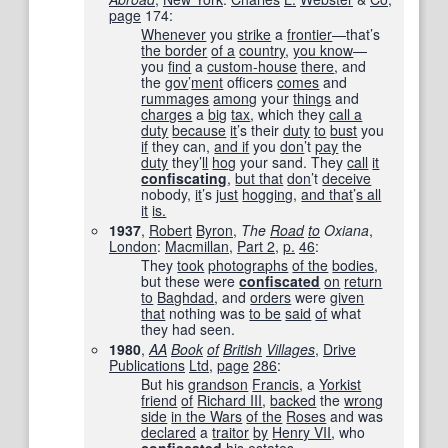
page
174
:
Whenever
you
strike
a
frontier
—that’s
the border
of a
country
,
you know
—
you
find
a
custom-house
there
, and
the
gov
’
ment
officers
comes
and
rummages
among
your
things
and
charges
a
big
tax
, which they
call a
duty
because
it
’s their
duty
to
bust
you
if
they can,
and if
you
don
’t
pay
the
duty
they’
ll
hog
your sand. They
call
it
confiscating
,
but that
don
’t
deceive
nobody,
it
’s
just
hogging
,
and that
’
s all
it
is.
1937
,
Robert
Byron
,
The
Road
to
Oxiana
‎,
London
:
Macmillan
,
Part 2
,
p.
46
:
They
took
photographs
of the
bodies
,
but these were
confiscated
on
return
to
Baghdad
, and
orders
were
given
that
nothing was
to be
said
of
what
they had seen.
1980
,
AA
Book
of
British
Villages
,
Drive
Publications
Ltd
,
page
286
:
But his
grandson
Francis
, a
Yorkist
friend
of
Richard III
,
backed
the
wrong
side
in the Wars
of the
Roses
and was
declared
a
traitor
by
Henry VII
, who