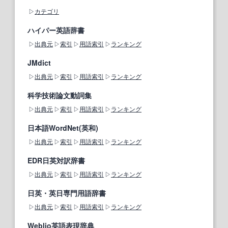
カテゴリ
ハイパー英語辞書
出典元
索引
用語索引
ランキング
JMdict
出典元
索引
用語索引
ランキング
科学技術論文動詞集
出典元
索引
用語索引
ランキング
日本語WordNet(英和)
出典元
索引
用語索引
ランキング
EDR日英対訳辞書
出典元
索引
用語索引
ランキング
日英・英日専門用語辞書
出典元
索引
用語索引
ランキング
Weblio英語表現辞典