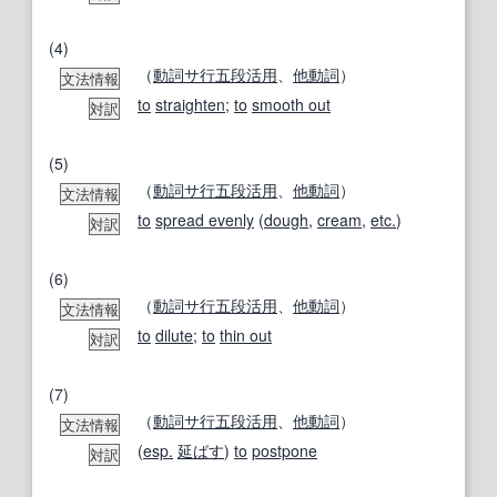
(4)
（
動詞
サ行
五段活用
、
他動詞
）
文法情報
to
straighten
;
to
smooth out
対訳
(5)
（
動詞
サ行
五段活用
、
他動詞
）
文法情報
to
spread evenly
(
dough
,
cream
,
etc.
)
対訳
(6)
（
動詞
サ行
五段活用
、
他動詞
）
文法情報
to
dilute
;
to
thin out
対訳
(7)
（
動詞
サ行
五段活用
、
他動詞
）
文法情報
(
esp.
延ばす
)
to
postpone
対訳