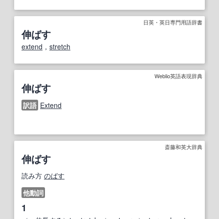
日英・英日専門用語辞書
伸ばす
extend
，
stretch
Weblio英語表現辞典
伸ばす
訳語
Extend
斎藤和英大辞典
伸ばす
読み方
のばす
他動詞
1