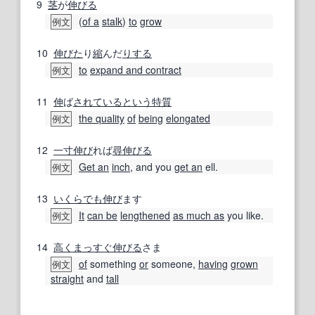
9
茎
が
伸びる
(
of a
stalk
)
to
grow
例文
10
伸びた
り
縮
んだ
りする
to
expand and contract
例文
11
伸
ば
されている
という
特質
the quality
of
being
elongated
例文
12
一寸
伸び
れば
尋
伸びる
Get an
inch
, and you
get an
ell.
例文
13
いくらでも
伸び
ます
It
can be
lengthened
as much as
you like.
例文
14
高く
まっすぐ
伸びる
さま
of
something
or
someone,
having
grown
例文
straight
and
tall