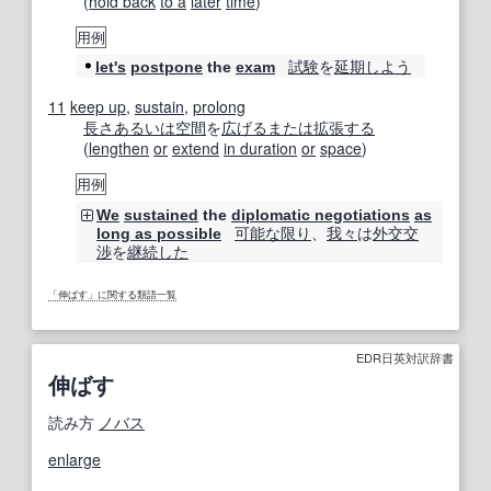
(
hold back
to a
later
time
)
用例
試験
を
延期
しよう
let's
postpone
the
exam
11
keep up
,
sustain
,
prolong
長さ
あるいは
空間
を
広げる
または
拡張する
(
lengthen
or
extend
in duration
or
space
)
用例
We
sustained
the
diplomatic negotiations
as
可能な限り
、
我々
は
外交交
long as possible
渉
を
継続した
「伸ばす」に関する類語一覧
EDR日英対訳辞書
伸ばす
読み方
ノバス
enlarge