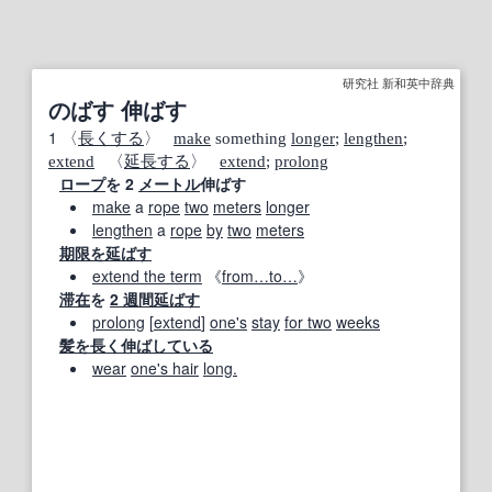
研究社 新和英中辞典
のばす 伸ばす
1
〈
長くする
〉
make
something
longer
;
lengthen
;
extend
〈
延長する
〉
extend
;
prolong
ロープ
を 2
メートル
伸ばす
make
a
rope
two
meters
longer
lengthen
a
rope
by
two
meters
期限を延ばす
extend the term
《
from…to…
》
滞在
を
2 週間
延ばす
prolong
[
extend
]
one's
stay
for two
weeks
髪を
長く
伸ばし
ている
wear
one's hair
long.