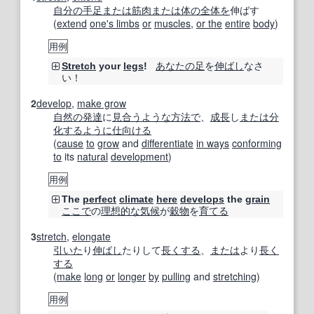
自分の
手足
または
筋肉
または
体の
全体を
伸ばす
(
extend
one's limbs
or
muscles
,
or the
entire
body
)
用例
あなたの
足
を
伸ばし
なさ
Stretch
your
legs
!
い！
2
develop
,
make grow
自然の
発達
に
見合う
ような
方法で
、
成長
し
または
分
化する
ように
仕向ける
(
cause
to
grow
and
differentiate
in ways
conforming
to
its
natural
development
)
用例
The
perfect
climate
here
develops
the
grain
ここで
の
理想的な
気候
が
穀物
を
育てる
3
stretch
,
elongate
引いた
り
伸ばし
たりして
長くする
、
または
より
長く
する
(
make
long
or
longer
by
pulling
and
stretching
)
用例