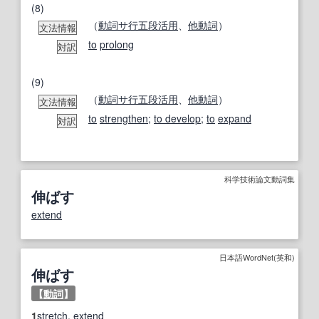
(8)
（
動詞
サ行
五段活用
、
他動詞
）
文法情報
to
prolong
対訳
(9)
（
動詞
サ行
五段活用
、
他動詞
）
文法情報
to
strengthen
;
to develop
;
to
expand
対訳
科学技術論文動詞集
伸ばす
extend
日本語WordNet(英和)
伸ばす
【
動詞
】
1
stretch
,
extend