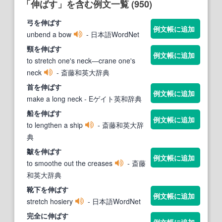
「伸ばす」を含む例文一覧 (950)
弓を
伸ばす
例文帳に追加
unbend a bow
- 日本語WordNet
頸を
伸ばす
例文帳に追加
to stretch one's neck―crane one's
neck
- 斎藤和英大辞典
首を
伸ばす
例文帳に追加
make a long neck
- Eゲイト英和辞典
船を
伸ばす
例文帳に追加
to lengthen a ship
- 斎藤和英大辞
典
皺を
伸ばす
例文帳に追加
to smoothe out the creases
- 斎藤
和英大辞典
靴下を
伸ばす
例文帳に追加
stretch hosiery
- 日本語WordNet
完全に
伸ばす
例文帳に追加