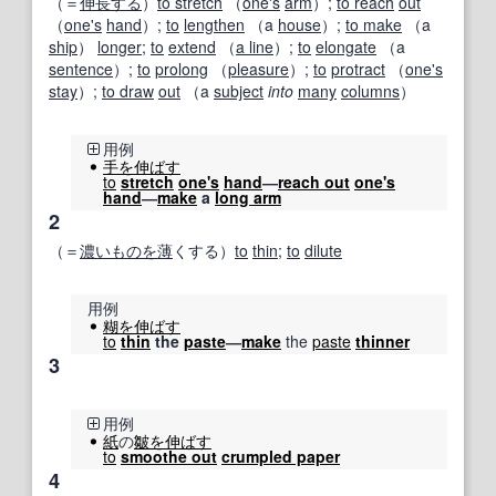
（＝
伸長する
）
to stretch
（
one's
arm
）;
to reach
out
（
one's
hand
）;
to
lengthen
（a
house
）;
to make
（a
ship
）
longer
;
to
extend
（
a line
）;
to
elongate
（a
sentence
）;
to
prolong
（
pleasure
）;
to
protract
（
one's
stay
）;
to draw
out
（a
subject
into
many
columns
）
用例
手を伸ばす
to
stretch
one's
hand
―
reach out
one's
hand
―
make
a
long arm
2
（＝
濃い
ものを
薄
くする）
to
thin
;
to
dilute
用例
糊
を伸ばす
to
thin
the
paste
―
make
the
paste
thinner
3
用例
紙
の
皺
を伸ばす
to
smoothe out
crumpled paper
4