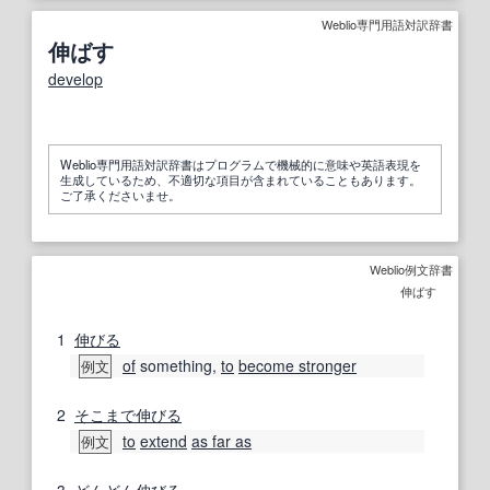
Weblio専門用語対訳辞書
伸ばす
develop
Weblio専門用語対訳辞書はプログラムで機械的に意味や英語表現を
生成しているため、不適切な項目が含まれていることもあります。
ご了承くださいませ。
Weblio例文辞書
伸ばす
1
伸びる
of
something,
to
become stronger
例文
2
そこまで
伸びる
to
extend
as far as
例文
3
どんどん
伸びる