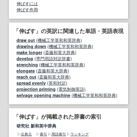
伸ばすには
伸ばす作用
「伸ばす」の英訳に関連した単語・英語表現
draw out
(機械工学英和和英辞典)
drawing down
(機械工学英和和英辞典)
make longer
(斎藤和英大辞典)
develop
(専門用語対訳辞書)
stretching
(機械工学英和和英辞典)
elongate
(斎藤和英大辞典)
reach out
(斎藤和英大辞典)
spread evenly
(英和対訳)
projection printing
(電気制御英語)
selvage opening machine
(機械工学英和和英辞典)
「伸ばす」が掲載された辞書の索引
研究社 新和英中辞典
出典元
索引
用語索引
ランキング