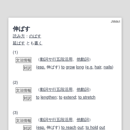
JMdict
伸ばす
読み方
：
のばす
延ばす
とも
書く
(1)
（
動詞
サ行
五段活用
、
他動詞
）
文法情報
(
esp.
伸ばす)
to
grow
long
(
e.g.
hair
,
nails
)
対訳
(2)
（
動詞
サ行
五段活用
、
他動詞
）
文法情報
to
lengthen
;
to
extend
;
to stretch
対訳
(3)
（
動詞
サ行
五段活用
、
他動詞
）
文法情報
(
esp.
伸ばす)
to reach
out
;
to hold
out
対訳