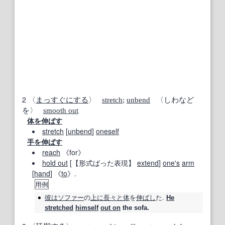
2
〈
まっすぐにする
〉
stretch
;
unbend
〈しわなど
を〉
smooth out
体を伸ばす
stretch
[
unbend
]
oneself
手を伸ばす
reach
《for》
hold out
[
【形式ばった表現】
extend
]
one's
arm
[
hand
] 《
to
》.
用例
彼は
ソファー
の
上に
長々
と体
を
伸ばし
た.
He
stretched
himself
out on
the sofa.