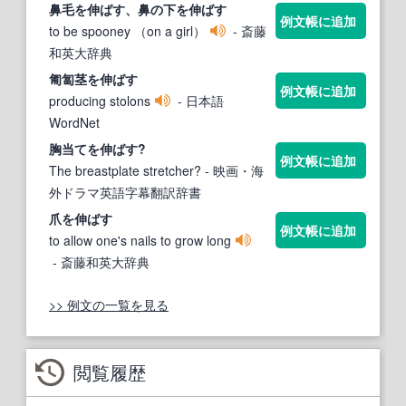
鼻毛を
伸ばす
、鼻の下を
伸ばす
例文帳に追加
to be spooney （on a girl）
- 斎藤
和英大辞典
匍匐茎を
伸ばす
例文帳に追加
producing stolons
- 日本語
WordNet
胸当てを
伸ばす
?
例文帳に追加
The breastplate stretcher?
- 映画・海
外ドラマ英語字幕翻訳辞書
爪を
伸ばす
例文帳に追加
to allow one's nails to grow long
- 斎藤和英大辞典
>> 例文の一覧を見る
閲覧履歴