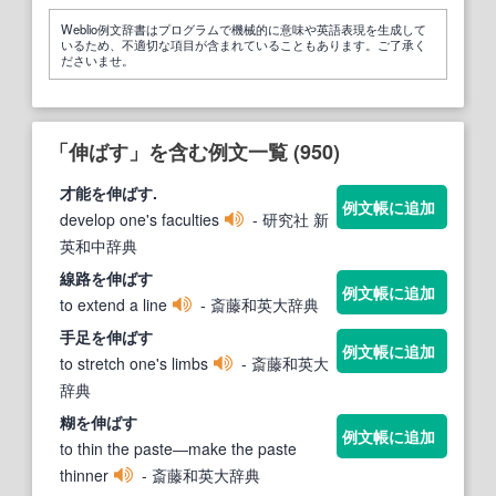
Weblio例文辞書はプログラムで機械的に意味や英語表現を生成して
いるため、不適切な項目が含まれていることもあります。ご了承く
ださいませ。
「伸ばす」を含む例文一覧 (950)
才能を
伸ばす
.
例文帳に追加
develop one's faculties
- 研究社 新
英和中辞典
線路を
伸ばす
例文帳に追加
to extend a line
- 斎藤和英大辞典
手足を
伸ばす
例文帳に追加
to stretch one's limbs
- 斎藤和英大
辞典
糊を
伸ばす
例文帳に追加
to thin the paste―make the paste
thinner
- 斎藤和英大辞典