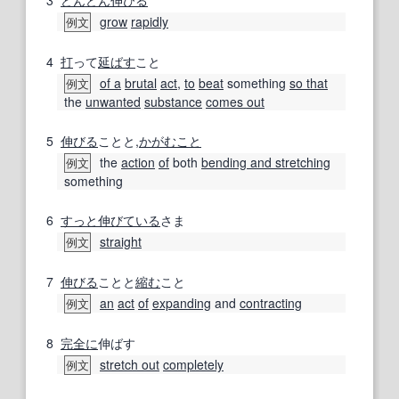
grow
rapidly
例文
4
打
って
延ばす
こと
of a
brutal
act
,
to
beat
something
so that
例文
the
unwanted
substance
comes out
5
伸びる
ことと,
かがむこと
the
action
of
both
bending and stretching
例文
something
6
すっと
伸び
ている
さま
straight
例文
7
伸びる
ことと
縮む
こと
an
act
of
expanding
and
contracting
例文
8
完全に
伸ばす
stretch out
completely
例文