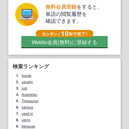
をすると、
無料会員登録
単語の閲覧履歴を
確認できます。
Weblio会員
(無料)
に登録する
検索ランキング
1.
house
2.
usually
3.
just
4.
Australian
5.
Thesaurus
6.
various
7.
used in
8.
using
9.
because