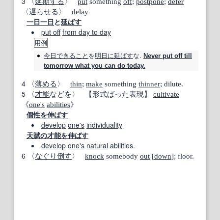
3
〈
延期する
〉
put
something
off
;
postpone
;
defer
〈
遅らせる
〉
delay
一日
一日
と
延ばす
put off
from day to day
用例
今日
できること
を
明日に
延ばす
な.
Never put off till
tomorrow what you can do today.
4
〈
薄める
〉
thin
;
make
something
thinner
; dilute.
5
〈
才能
などを〉
【形式ばった表現】
cultivate
《
one's
abilities
》
個性を伸ばす
develop
one's
individuality
天賦の才能
を伸ばす
develop
one's
natural
abilities.
6
〈
なぐり倒す
〉
knock
somebody
out
[
down
]; floor.