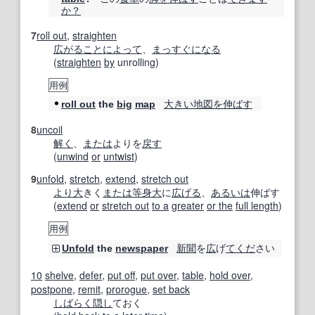
か？
7
roll out
,
straighten
広がる
ことに
よって
、
まっすぐになる
(
straighten
by
unrolling)
用例
大きい
地図
を伸ばす
roll out
the
big
map
8
uncoil
解く
、
または
よりを
戻す
(
unwind
or
untwist
)
9
unfold
,
stretch
,
extend
,
stretch out
より大
きく
または
等身大
に
広げる
、
あるいは
伸ばす
(
extend
or
stretch out
to a
greater
or the
full length
)
用例
新聞
を
広
げ
てくだ
さい
Unfold
the
newspaper
10
shelve
,
defer
,
put off
,
put over
,
table
,
hold over
,
postpone
,
remit
,
prorogue
,
set back
しばらく
隠し
ておく