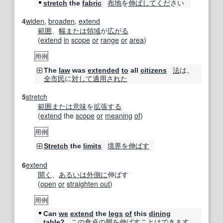
布地
を
伸ばし
てくだ
さい
stretch
the
fabric
4
widen
,
broaden
,
extend
範囲
、
幅
または
領域
が
広がる
(
extend
in
scope
or
range
or
area
)
用例
法
は、
The
law
was
extended
to
all
citizens
全市民
に
対して
適用された
5
stretch
範囲
または
意味
を
拡張する
(
extend
the
scope
or
meaning
of
)
用例
境界
を伸ばす
Stretch
the
limits
6
extend
開く
、
あるいは
外側に
伸ばす
(
open
or
straighten out
)
用例
Can
we
extend
the
legs
of
this
dining
この
食卓
の
脚
を伸ばす
ことは
できます
table
?