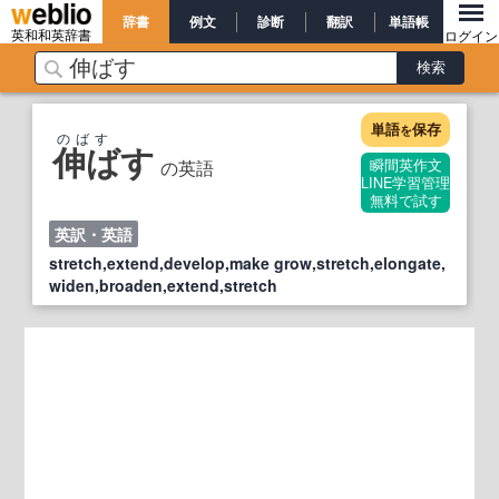
辞書
例文
診断
翻訳
単語帳
英和和英辞書
ログイン
単語
保存
を
のばす
伸ばす
の英語
瞬間英作文
LINE学習管理
無料で試す
英訳・英語
stretch,extend,develop,make grow,stretch,elongate,
widen,broaden,extend,stretch