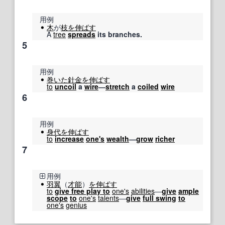
用例
木
が
枝
を伸ばす
A
tree
spreads
its branches.
5
用例
巻いた
針金
を伸ばす
to
uncoil
a
wire
―
stretch
a
coiled
wire
6
用例
身代
を伸ばす
to
increase
one's
wealth
―
grow
richer
7
用例
羽翼
（
才能
）
を伸ばす
to
give free play to
one's
abilities
―
give
ample
scope
to
one's
talents
―
give
full swing
to
one's
genius