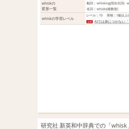
whiskの
動詞：
whisking
(現在分詞)
w
変形一覧
名詞：
whisks
(複数形)
レベル
：
10
英検
：
1級以上
whiskの学習レベル
AIでは身につかない
公式
研究社 新英和中辞典での「whis