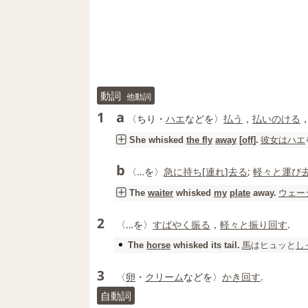
動詞
他動詞
a
1
〈ちり・
ハエ
などを〉
払う
，
払いのける
彼女は
ハエ
She whisked
the fly
away
[
off
].
b
〈…を〉
急に
持ち
[
連れ
]
去る
;
軽々と
運び
ウェー
The
waiter
whisked
my
plate
away.
2
〈…を〉
すばやく
振る
，
軽々と
振り回す
.
馬
はヒュッと
し
The
horse
whisked its tail.
3
〈
卵
・
クリーム
などを〉
かき回す
.
自動詞