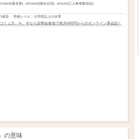
hisked
(過去形)
whisked
(過去分詞)
whisks
(三人称単数現在)
の単語
学校レベル
：
大学院以上の水準
「コミュ力」を。今なら説明会参加で初月480円からのオンライン英会話！
L
o
/
U
a
n
d
m
e
u
d
t
:
e
7
0
.
0
5
%
k」の意味