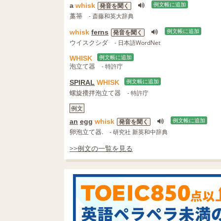
a
whisk
例文帳に追加
発音を聞く
藁箒
- 斎藤和英大辞典
whisk
ferns
例文帳に追加
発音を聞く
ウイスクシダ
- 日本語WordNet
WHISK
例文帳に追加
泡立て器
- 特許庁
SPIRAL
WHISK
例文帳に追加
螺旋攪拌泡立て器
- 特許庁
例文
an
egg
whisk
例文帳に追加
発音を聞く
卵泡立て器.
- 研究社 新英和中辞典
>>例文の一覧を見る