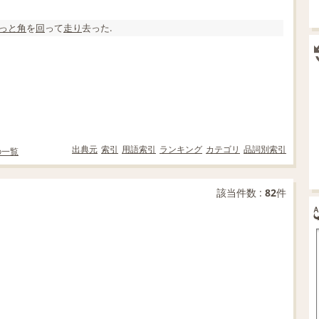
っと
角
を
回
って
走り
去った.
出典元
索引
用語索引
ランキング
カテゴリ
品詞別索引
の一覧
該当件数 :
82
件