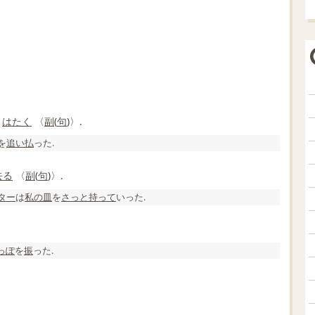
，
はたく
〈
副
(
句
)〉.
を
追い
払
った.
去る
〈
副
(
句
)〉.
ター
は
私の
皿
を
さっと
持って
いった.
っぽ
を
振
った.