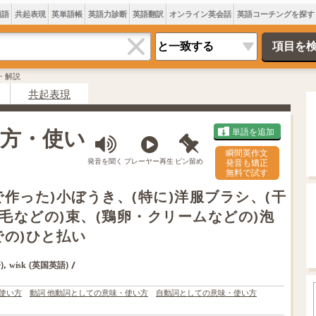
類語
共起表現
英単語帳
英語力診断
英語翻訳
オンライン英会話
英語コーチングを探す
味・解説
共起表現
み方・使い
単語を追加
瞬間英作文
発音を聞く
プレーヤー再生
ピン留め
発音も矯正
無料で試す
作った)小ぼうき、(特に)洋服ブラシ、(干
毛などの)束、(鶏卵・クリームなどの)泡
での)ひと払い
,
/
)
(英国英語)
wísk
使い方
動詞 他動詞としての意味・使い方
自動詞としての意味・使い方