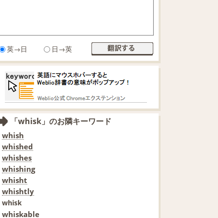
英→日
日→英
「whisk」のお隣キーワード
whish
whished
whishes
whishing
whisht
whishtly
whisk
whiskable