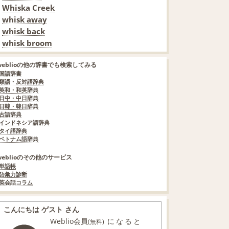
Whiska Creek
whisk away
whisk back
whisk broom
weblioの他の辞書でも検索してみる
国語辞書
類語・反対語辞典
英和・和英辞典
日中・中日辞典
日韓・韓日辞典
古語辞典
インドネシア語辞典
タイ語辞典
ベトナム語辞典
weblioのその他のサービス
単語帳
語彙力診断
英会話コラム
こんにちは ゲスト さん
Weblio会員
になると
(無料)