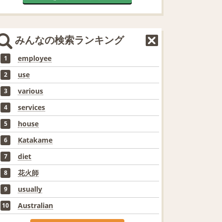
みんなの検索ランキング
employee
1
use
2
various
3
services
4
house
5
Katakame
6
diet
7
花火師
8
usually
9
Australian
10