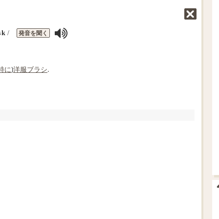
発音を聞く
sk
/
特に
)
洋服
ブラシ
.