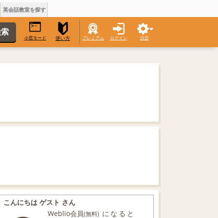
英会話教室を探す
小窓モード
プレミアム
ログイン
設定
使い方
こんにちは ゲスト さん
Weblio会員
になると
(無料)