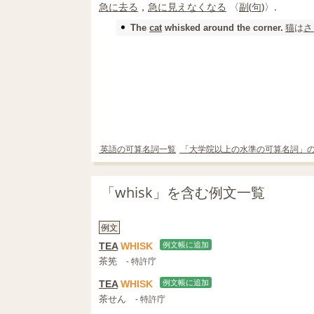
急に
去る
，
急に
見えなくなる
〈
副
(
句
)〉.
猫
は
さ
The
cat
whisked around the corner.
英語の可算名詞一覧
「大学院以上の水準の可算名詞」
「whisk」を含む例文一覧
例文
TEA
WHISK
例文帳に追加
茶筅
- 特許庁
TEA
WHISK
例文帳に追加
茶せん
- 特許庁