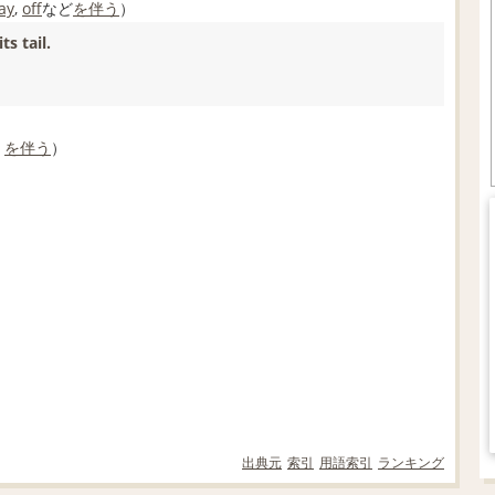
ay
,
off
など
を伴う
）
its tail.
）
を伴う
）
出典元
索引
用語索引
ランキング