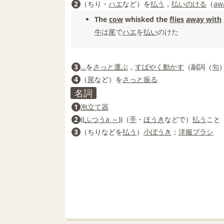
2
（ちり・
ハエ
など）を
払う
，
払いのける
（
aw
The
cow
whisked the
flies
away with
牛
は
尾
で
ハエ
を
払い
のけた
3
…
を
さっと
運ぶ
，
すばやく
動かす
（副詞（
句
4
（
尾
など）を
さっと
振る
名詞
1
泡立て器
2
((
ふつう
a ～
))（
手
・
ほうき
などで）
払う
こと
3
（ちりなどを
払う
）
小
ぼうき
；
洋服
ブラシ