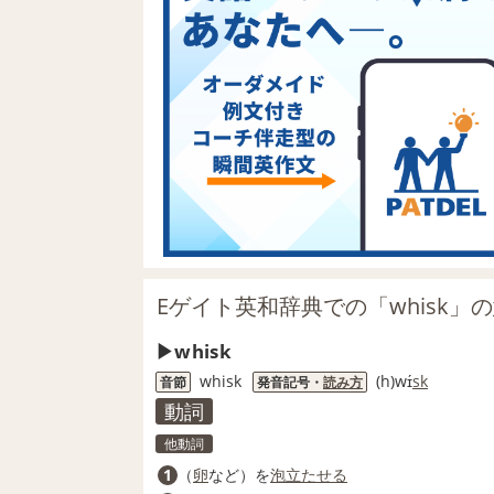
Eゲイト英和辞典での「whisk」
whisk
whisk
(h)wɪ́
sk
音節
発音記号・
読み方
動詞
他動詞
1
（
卵
など）を
泡
立たせる