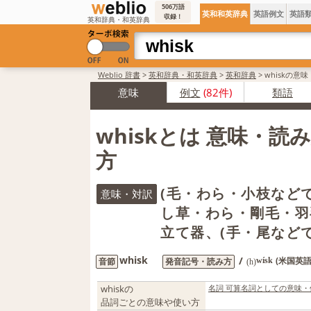
506万語
英和和英辞典
英語例文
英語
収録！
英和辞典・和英辞典
Weblio 辞書
>
英和辞典・和英辞典
>
英和辞典
>
whiskの意
意味
例文
(82件)
類語
whiskとは 意味・読
方
(毛・わら・小枝などで
意味・対訳
し草・わら・剛毛・羽
立て器、(手・尾など
whisk
/
(米国英語
音節
発音記号・読み方
wísk
(h)
whiskの
名詞 可算名詞としての意味・
品詞ごとの意味や使い方