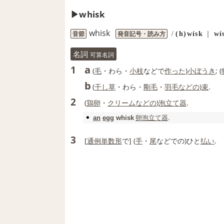
whisk
whisk
音節
発音記号・読み方
/
(h)wísk
｜
wí
名詞
可算名詞
a
1
(
毛
・わら・
小枝
などで
作った
)
小
ぼうき
; (
b
(
干し草
・わら・
剛毛
・
羽毛
などの
)
束
.
2
(
鶏卵
・
クリーム
などの
)
泡立て器
.
卵
泡立て器
.
an
egg
whisk
3
[
通例
単数形
で] (
手
・
尾
などでの)ひと
払い
.