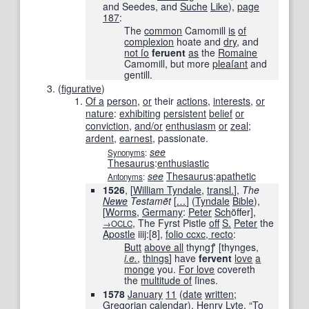
and Seedes, and
Suche
Like
),
page
187
:
The
common
Camomill
is
of
complexion
hoate and
dry
, and
not ſo
feruent
as
the
Romaine
Camomill, but more
pleaſant
and
gentill.
(
figurative
)
Of a
person
,
or
their
actions
,
interests
,
or
nature
:
exhibiting
persistent
belief
or
conviction
,
and/or
enthusiasm
or
zeal
;
ardent
,
earnest
, passionate.
see
Synonyms
:
Thesaurus
:
enthusiastic
see
Thesaurus
:
apathetic
Antonyms
:
1526
, [
William Tyndale
,
transl.
],
The
Newe
Testamẽt
[
…
]
(
Tyndale
Bible
),
[
Worms
,
Germany
:
Peter
Sch
öffer],
, The Fyrst Pistle
off
S.
Peter
the
→OCLC
Apostle
iiij:[8],
folio ccxc, recto
:
Butt
above all
thyngꝭ
[
thynges,
i.e.
,
things
]
have
fervent
love
a
monge
you.
For love
covereth
the
multitude of
ſines.
1578
January
11
(
date
written
;
Gregorian calendar
),
Henry
Lyte
, “
To