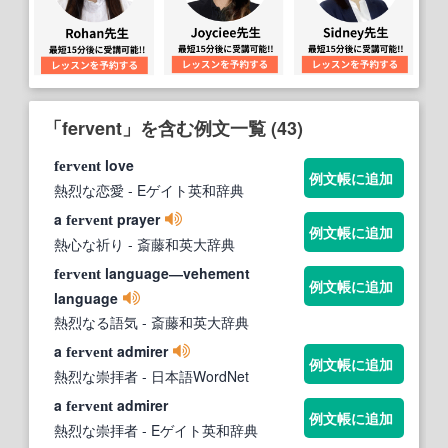
「fervent」を含む例文一覧 (43)
love
fervent
例文帳に追加
熱烈な恋愛
- Eゲイト英和辞典
a
prayer
fervent
例文帳に追加
熱心な祈り
- 斎藤和英大辞典
language―vehement
fervent
例文帳に追加
language
熱烈なる語気
- 斎藤和英大辞典
a
admirer
fervent
例文帳に追加
熱烈な崇拝者
- 日本語WordNet
a
admirer
fervent
例文帳に追加
熱烈な崇拝者
- Eゲイト英和辞典