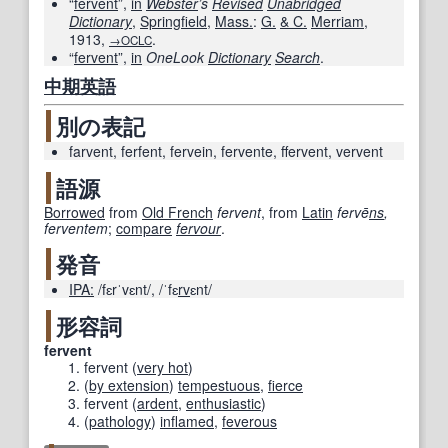
“
fervent
”,
in
Webster
’s
Revised
Unabridged
Dictionary
,
Springfield
,
Mass.
:
G.
& C.
Merriam
,
1913
,
.
→OCLC
“
fervent
”,
in
OneLook
Dictionary
Search
.
中期
英語
別の表記
farvent
,
ferfent
,
fervein
,
fervente
,
ffervent
,
vervent
語源
Borrowed
from
Old French
fervent
, from
Latin
fervē
ns
,
ferventem
;
compare
fervour
.
発音
IPA:
/fɛrˈvɛnt/
,
/ˈfɛ
rv
ɛnt/
形容詞
fervent
fervent
(
very hot
)
(
by extension
)
tempestuous
,
fierce
fervent
(
ardent
,
enthusiastic
)
(
pathology
)
inflamed
,
feverous