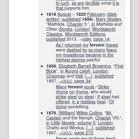
to ſ
uch
,
as are
ſenſible
vvhat
it is
that ſ
upports him.
1819
August
–
1820
February
(
date
written
;
published
1959
),
Mary Shelley
,
“Mathilda.
Chapter
3.”,
in
Mathilda and
Other
Stories
,
London
:
Wordsworth
Classics
,
Wordsworth
Editions
,
published
2013
,
,
page
14
:
→
ISBN
As I
returned
my
fervent
hopes
were
dashed
by
so many
fears
;
my
impatience
became
in the
highest degree
painful.
1856
,
Elizabeth Barrett Browning
, “
First
Book
”,
in
Aurora
Leigh
,
London
:
Chapman
and
Hall
,
[
…
]
,
published
1857
,
,
page
34
:
→OCLC
Many
fervent
souls
/
Strike
rhyme
on
rhyme
, who would
strike
steel
on
steel
/
If
steel
had
offered
,
in a
restless
heat
/
Of
doing
something.
1876
, [
William
]
Wilkie Collins
, “
Mr.
Captain
and the Nymph.
Chapter
VIII.”,
in
Little
Novels
,
volume
II
,
London
:
Chatto and Windus,
[
…
]
,
published
1887
,
,
page
272
:
→OCLC
Never again
would those
fresh