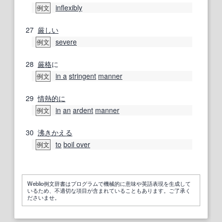
inflexibly
例文
27
厳しい
severe
例文
28
厳格
に
in a
stringent
manner
例文
29
情熱的に
in
an
ardent
manner
例文
30
沸き
かえる
to
boil over
例文
Weblio例文辞書はプログラムで機械的に意味や英語表現を生成して
いるため、不適切な項目が含まれていることもあります。ご了承く
ださいませ。