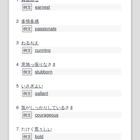
earnest
例文
2
多情多感
passionate
例文
3
わるぢえ
cunning
例文
4
意地っ張りな
さま
stubborn
例文
5
いさぎよい
gallant
例文
6
気
が
しっかりしている
さま
courageous
例文
7
たけく
荒々しい
bold
例文