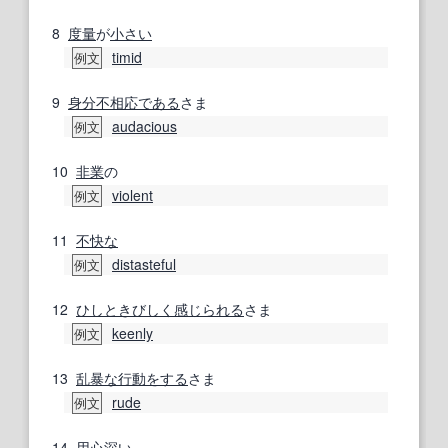
8
度量
が
小さい
timid
例文
9
身分不相応
である
さま
audacious
例文
10
非業
の
violent
例文
11
不快な
distasteful
例文
12
ひしと
きびしく
感じられる
さま
keenly
例文
13
乱暴な
行動
をする
さま
rude
例文
14
用心深い