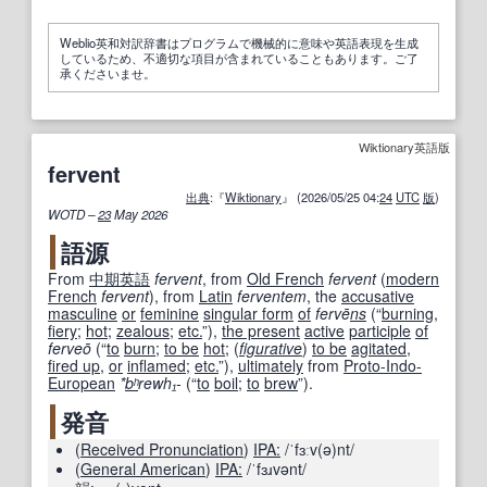
Weblio英和対訳辞書はプログラムで機械的に意味や英語表現を生成
しているため、不適切な項目が含まれていることもあります。ご了
承くださいませ。
Wiktionary英語版
fervent
出典
:『
Wiktionary
』 (2026/05/25 04:
24
UTC
版
)
WOTD –
23
May 2026
語源
From
中期
英語
fervent
, from
Old French
fervent
(
modern
French
fervent
), from
Latin
ferventem
, the
accusative
masculine
or
feminine
singular form
of
fervē
ns
(
“
burning
,
fiery
;
hot
;
zealous
;
etc.
”
)
,
the present
active
participle
of
ferveō
(
“
to
burn
;
to be
hot
; (
figurative
)
to be
agitated
,
fired up
,
or
inflamed
;
etc.
”
)
,
ultimately
from
Proto-Indo-
European
*
bʰ
rewh₁-
(
“
to
boil
;
to
brew
”
)
.
発音
(
Received Pronunciation
)
IPA:
/ˈfɜːv(ə)nt/
(
General American
)
IPA:
/ˈfɜɹvənt/