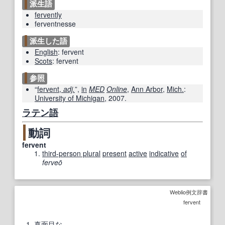
派生語
fervently
ferventnesse
派生した語
English
:
fervent
Scots
:
fervent
参照
“
fervent,
adj.
”,
in
MED
Online
,
Ann Arbor
,
Mich.
:
University of Michigan
,
2007
.
ラテン語
動詞
fervent
third-person plural
present
active
indicative
of
ferveō
Weblio例文辞書
fervent
1
真面目な