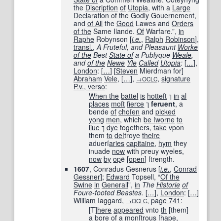
the
Discription
of
Utopia
, with a
Large
Declaration
of the
Godly
Gouernement,
and
of All
the
Good
Lawes and
Orders
of the
Same Ilande.
Of
Warfare.”,
in
Raphe
Robynson [
i.e.
,
Ralph
Robinson
],
transl.
,
A Fruteful, and Pleasaunt
Worke
of the
Best
State of
a Publyque
Weale
,
and
of the
Newe
Yle
Called
Utopia
:
[
…
]
,
London
:
[
…
]
[
Steven
Mierdman for]
Abraham
Vele
,
[
…
]
,
,
signature
→OCLC
P.v., verso
:
When the
battel
is
hotteſt
⁊
in
al
places
moſt
fierce
⁊
feruent
, a
bende
of
choſen
and
picked
yong
men
, which
be ſ
worne
to
liue
⁊
dye
togethers,
take
vpon
them
to
deſ
troye
theire
aduerſ
aries
capitaine
,
hym
they
inuade
now
with preuy wyeles,
now
by
op
ē
[
open
]
ſtrength.
1607
, Conradus Gesnerus [
i.e.
,
Conrad
Gessner
];
Edward
Topsell, “
Of the
Swine
in
Generall
”,
in
The
Historie
of
Foure-footed Beastes.
[
…
]
,
London
:
[
…
]
William
Iaggard,
,
page
741
:
→OCLC
[T]
here
appeared
vnto
th
[
them
]
a bore
of a
monſtrous
ſhape
,