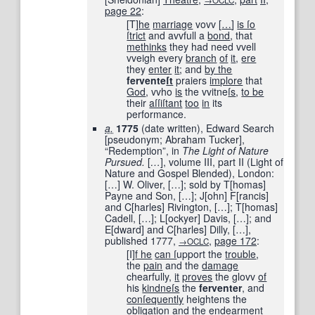
→OCLC
page
22
:
[T]
he
marriage
vovv
[
…
]
is ſo
ſtrict
and avvfull a
bond
, that
methinks
they had need vvell
vveigh every
branch
of
it
,
ere
they
enter
it
; and
by the
fervente
ſt
praiers
implore
that
God
, vvho
is
the vvitne
ſs
,
to be
their
aſſiſtant
too
in
its
performance.
a.
1775
(date written), Edward Search
[pseudonym; Abraham Tucker],
“Redemption”, in
The Light of Nature
Pursued.
[
…
]
, volume III, part II (Light of
Nature and Gospel Blended), London:
[
…
]
W. Oliver,
[
…
]
; sold by T
[
homas
]
Payne and Son,
[
…
]
; J
[
ohn
]
F
[
rancis
]
and C
[
harles
]
Rivington,
[
…
]
; T
[
homas
]
Cadell,
[
…
]
; L
[
ockyer
]
Davis,
[
…
]
; and
E
[
dward
]
and C
[
harles
]
Dilly,
[
…
]
,
published
1777
,
,
page
172
:
→OCLC
[I]
f he
can ſ
upport the
trouble
,
the
pain
and the
damage
chearfully,
it
proves
the glovv
of
his
kindneſs
the
ferventer
, and
conſequently
heightens the
obligation
and the
endearment