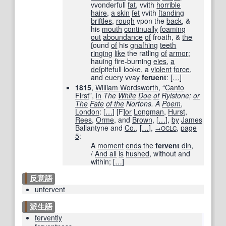
vvonderfull
fat
, vvith
horrible
haire
,
a skin
ſet
vvith
ſtanding
briſtles
,
rough
vpon the
back
, &
his
mouth
continually
foaming
out
aboundance
of
froath, &
the
ſ
ound
of
his
gnaſhing
teeth
ringing
like
the ratling
of
armor
;
hauing fire-burning
eies
,
a
deſ
pitefull looke, a
violent
force
,
and euery vvay
feruent
:
[
…
]
1815
,
William Wordsworth
, “
Canto
First
”,
in
The
White
Doe
of
Rylstone;
or
The
Fate
of the
Nortons. A
Poem
,
London
:
[
…
]
[
F
]
or
Longman
,
Hurst
,
Rees
,
Orme
, and
Brown
,
[
…
]
,
by
James
Ballantyne and
Co.
,
[
…
]
,
,
page
→OCLC
5
:
A
moment
ends
the
fervent
din
,
/
And all
is
hushed
, without and
within;
[
…
]
反意語
unfervent
派生語
fervently