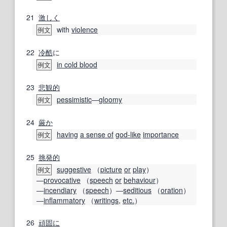
21
激しく
with
violence
例文
22
冷酷
に
in cold blood
例文
23
悲観的
pessimistic
―
gloomy
例文
24
厳か
having
a sense of
god-like
importance
例文
25
挑発的
suggestive
（
picture
or
play
）
例文
―
provocative
（
speech
or
behaviour
）
―
incendiary
（
speech
）―
seditious
（
oration
）
―
inflammatory
（
writings
,
etc.
）
26
頑固に