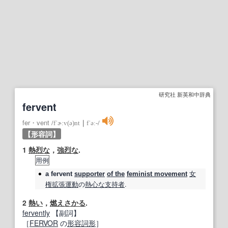
研究社 新英和中辞典
fervent
fer・vent
/
fˈɚːv(ə)nt
｜
fˈəː‐
/
【形容詞】
1
熱烈な
，
強烈な
.
用例
女
a
fervent
supporter
of the
feminist movement
権拡張運動
の
熱心な
支持者
.
2
熱い
，
燃えさかる
.
fervently
【副詞】
［
FERVOR
の
形容詞
形
］