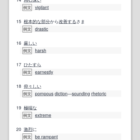
vigilant
例文
15
根本的な
部分
から
改善する
さま
drastic
例文
16
厳しい
harsh
例文
17
ひたすら
earnestly
例文
18
仰々しい
pompous
diction
―
sounding
rhetoric
例文
19
極端な
extreme
例文
20
激烈
に
be rampant
例文