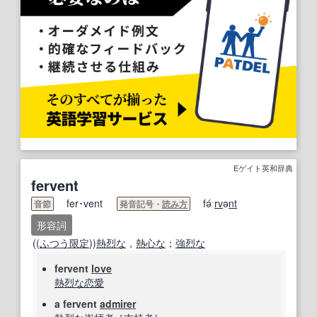
Eゲイト英和辞典
fervent
fer･vent
fə́ː
rv
ə
nt
音節
発音記号・
読み方
形容詞
((
ふつう
限定
))
熱烈な
，
熱心な
；
強烈な
fervent
love
熱烈な
恋愛
a fervent
admirer