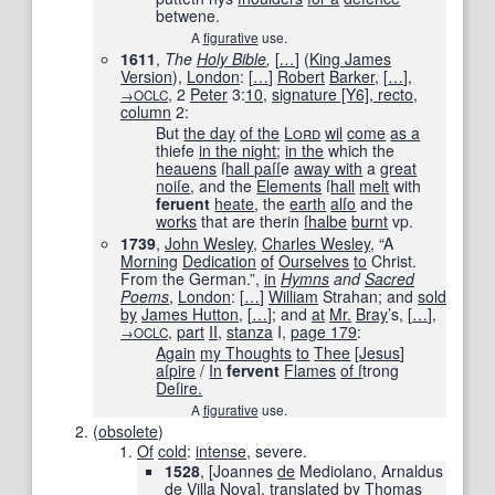
betwene.
A
figurative
use.
1611
,
The
Holy Bible
,
[
…
]
(
King James
Version
),
London
:
[
…
]
Robert
Barker
,
[
…
]
,
, 2
Peter
3:
10
,
signature [Y6], recto
,
→OCLC
column
2:
But
the day
of the
Lord
wil
come
as a
thiefe
in the night
;
in the
which the
heauens
ſ
hall paſſ
e
away with
a
great
noiſe
, and the
Elements
ſ
hall
melt
with
feruent
heate
, the
earth
alſo
and the
works
that are therin
ſhalbe
burnt
vp.
1739
,
John Wesley
,
Charles Wesley
, “A
Morning
Dedication
of
Ourselves
to
Christ.
From the German.”,
in
Hymns
and
Sacred
Poems
,
London
:
[
…
]
William
Strahan; and
sold
by
James Hutton
,
[
…
]
; and
at
Mr.
Bray
’s,
[
…
]
,
,
part
II
,
stanza
I,
page
179
:
→OCLC
Again
my Thoughts
to
Thee
[
Jesus
]
aſpire
/
In
fervent
Flames
of ſ
trong
Deſ
ire.
A
figurative
use.
(
obsolete
)
Of
cold
:
intense
, severe.
1528
, [Joannes
de
Mediolano, Arnaldus
de
Villa
Nova
],
translated
by
Thomas