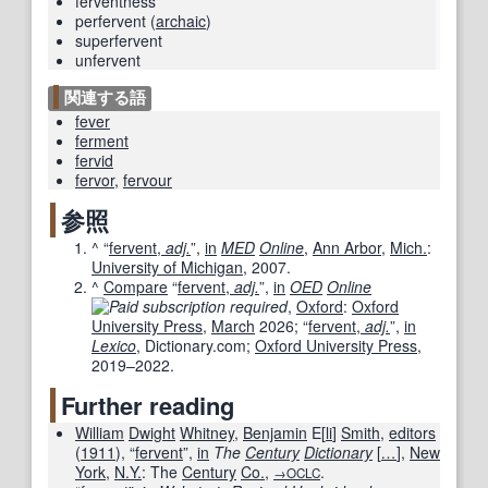
ferventness
perfervent
(
archaic
)
superfervent
unfervent
関連する語
fever
ferment
fervid
fervor
,
fervour
参照
^
“
fervent,
adj.
”,
in
MED
Online
,
Ann Arbor
,
Mich.
:
University of Michigan
,
2007
.
^
Compare
“
fervent,
adj.
”,
in
OED
Online
,
Oxford
:
Oxford
University Press
,
March
2026
;
“
fervent,
adj.
”,
in
Lexico
, Dictionary.com;
Oxford University Press
,
2019–2022
.
Further reading
William
Dwight
Whitney
,
Benjamin
E[
li
]
Smith
,
editors
(
1911
), “
fervent
”,
in
The
Century
Dictionary
[
…
]
,
New
York
,
N.Y.
: The
Century
Co.
,
.
→OCLC