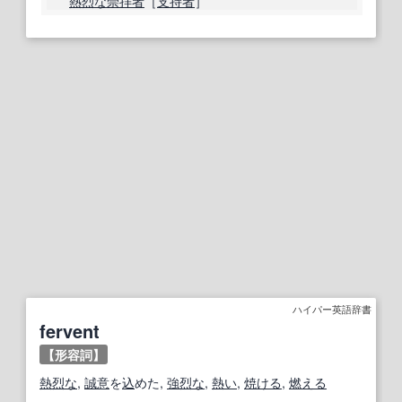
熱烈な
崇拝者
［
支持者
］
ハイパー英語辞書
fervent
【形容詞】
熱烈な
,
誠意
を
込
めた,
強烈な
,
熱い
,
焼ける
,
燃える