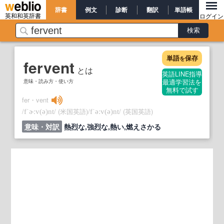
辞書
例文
診断
翻訳
単語帳
英和和英辞書
ログイン
単語
保存
を
fervent
とは
英語LINE指導
意味・読み方・使い方
最適学習法を
無料で試す
fer・vent
/
/
(米国英語)
/
/
(英国英語)
fˈɚːv
(ə)
nt
fˈəːv
(ə)
nt
意味・対訳
熱烈な,強烈な,熱い,燃えさかる