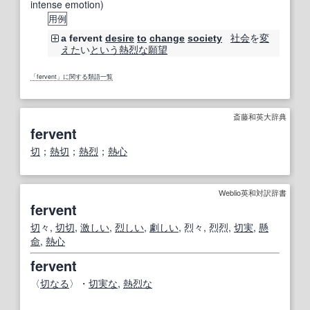
intense emotion)
用例
社会
を
変
a fervent
desire
to
change
society
えた
い
という
熱烈な
願望
「fervent」に関する類語一覧
斎藤和英大辞典
fervent
切
；
熱切
；
熱烈
；
熱心
Weblio英和対訳辞書
fervent
切
々,
切切
,
激しい
,
烈しい
,
劇しい
, 烈々, 烈烈,
切実
,
懸
命
,
熱心
fervent
〈
切なる
〉・
切実な
,
熱烈な