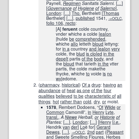
Paynell,
Regimen
Sanitatis Salerni.
[
…
]
[
Governance
of
Hygiene
of
Salerno
],
London
:
[
…
]
Tho.
Bertheleti [
Thomas
Berthelet]
[
…
]
,
published
1541
,
,
→OCLC
folio 106, recto
:
[A]
feruent
colde countrey,
vnder whiche a colde
ſeaſon
ſ
hulde
be
comprehended
,
whiche
alſo
letteth
bloud
lettyng:
for
in a
countrey
and ſ
eaſon
very
colde, the
blud
is cloſed
in the
depe
ſt
partis
of the
body
, and
the
bloud
that tarieth
in the
vtter
partis, the colde makethe
thycke, whiche
to
voide
is
no
wyſ
edome.
(
pharmacy
,
historical
)
Of a
drug
:
having
an
abundance
of
heat
as one
of the
four
qualities
believed
to be
characteristic of
all
things
;
hot
rather than
cold
,
dry
,
or
moist.
1578
, Rembert Dodoens, “
Of
Wilde
or
Common
Camomill”,
in
Henry
Lyte
,
transl.
,
A
Niewe
Herball,
or
Historie
of
Plantes:
[
…
]
,
London
:
[
…
]
[
Henry
[
i.e.
,
Hendrik
van
der
]
Lo
ë for
]
Gerard
Dewes
,
[
…
]
,
,
2nd
part
(
Pleasant
→OCLC
and Sweete
Smelling
Floures, Herbes