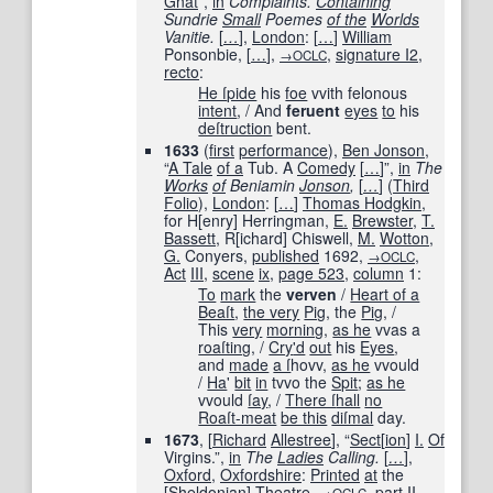
Gnat
”,
in
Complaints.
Containing
Sundrie
Small
Poemes
of the
Worlds
Vanitie.
[
…
]
,
London
:
[
…
]
William
Ponsonbie,
[
…
]
,
,
signature I2,
→OCLC
recto
:
He ſ
pide
his
foe
vvith felonous
intent
, / And
feruent
eyes
to
his
deſtruction
bent.
1633
(
first
performance
),
Ben Jonson
,
“
A Tale
of a
Tub. A
Comedy
[
…
]
”,
in
The
Works
of
Beniamin
Jonson
,
[
…
]
(
Third
Folio
),
London
:
[
…
]
Thomas Hodgkin
,
for H
[
enry
]
Herringman,
E.
Brewster
,
T.
Bassett
, R
[
ichard
]
Chiswell,
M.
Wotton
,
G.
Conyers,
published
1692
,
,
→OCLC
Act
III
,
scene
ix
,
page
523
,
column
1:
To
mark
the
verven
/
Heart of a
Beaſt
,
the very
Pig
, the
Pig
, /
This
very
morning
,
as he
vvas a
roaſting
, /
Cry
'd
out
his
Eyes
,
and
made
a ſ
hovv,
as he
vvould
/
Ha
'
bit
in
tvvo the
Spit
;
as he
vvould
ſay
, /
There ſ
hall
no
Roaſt-meat
be this
diſmal
day.
1673
, [
Richard
Allestree
], “
Sect
[
ion
]
I.
Of
Virgins.”,
in
The
Ladies
Calling.
[
…
]
,
Oxford
,
Oxfordshire
:
Printed
at
the
[Sheldonian]
Theatre
,
,
part
II
,