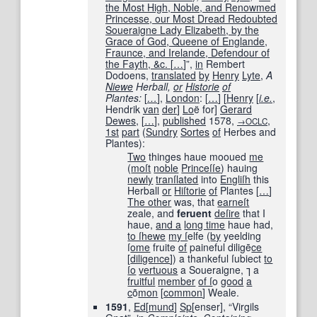
the Most High, Noble, and Renowmed
Princesse, our Most Dread Redoubted
Soueraigne Lady Elizabeth, by the
Grace of God, Queene of Englande,
Fraunce, and Irelande, Defendour of
the Fayth, &c.
[
…
]
”,
in
Rembert
Dodoens,
translated
by
Henry
Lyte
,
A
Niewe
Herball,
or
Historie
of
Plantes:
[
…
]
,
London
:
[
…
]
[
Henry
[
i.e.
,
Hendrik
van
der
]
Lo
ë for
]
Gerard
Dewes
,
[
…
]
,
published
1578
,
,
→OCLC
1st
part
(
Sundry
Sortes
of
Herbes and
Plantes):
Two
thinges haue mooued
me
(
moſt
noble
Princeſſe
) hauing
newly
tranſlated
into
Engliſh
this
Herball
or
Hiſtorie
of
Plantes
[
…
]
The other
was, that
earneſt
zeale, and
feruent
deſire
that I
haue,
and a
long time
haue had,
to ſ
hewe
my ſ
elfe (
by
yeelding
ſ
ome
fruite
of
paineful diligē
ce
[
diligence
]
) a thankeful ſubiect
to
ſo
vertuous
a Soueraigne, ⁊ a
fruitful
member
of ſ
o
good
a
c
õ
mon
[
common
]
Weale.
1591
,
Ed
[
mund
]
Sp
[enser], “Virgils