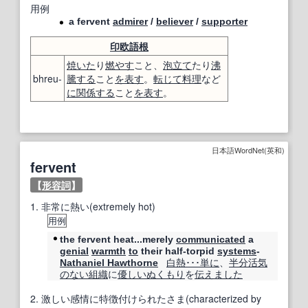
用例
a fervent
admirer
/
believer
/
supporter
印欧語
根
焼いた
り
燃やす
こと、
泡立て
たり
沸
bhreu-
騰する
こと
を表す
。
転じて
料理
など
に関係する
こと
を表す
。
日本語WordNet(英和)
fervent
【
形容詞
】
1.
非常に熱い(extremely hot)
用例
the fervent heat...merely
communicated
a
genial
warmth
to
their half-torpid
systems
-
白熱･･･
単に
、
半分
活気
Nathaniel Hawthorne
のない
組織
に
優しい
ぬくもり
を
伝え
ました
2.
激しい感情に特徴付けられたさま(characterized by