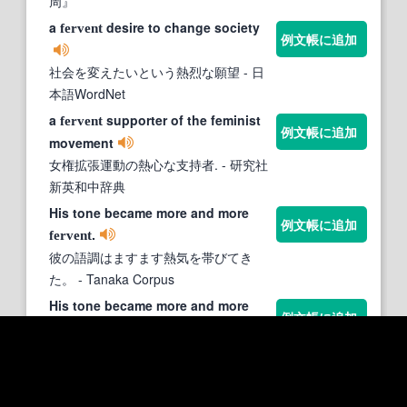
周』
a
desire to change society
fervent
例文帳に追加
社会を変えたいという熱烈な願望
- 日
本語WordNet
a
supporter of the feminist
fervent
例文帳に追加
movement
女権拡張運動の熱心な支持者.
- 研究社
新英和中辞典
His tone became more and more
例文帳に追加
.
fervent
彼の語調はますます熱気を帯びてき
た。
- Tanaka Corpus
His tone became more and more
例文帳に追加
.
fervent
彼の語調はますます熱気を帯びてき
た。
- Tatoeba例文