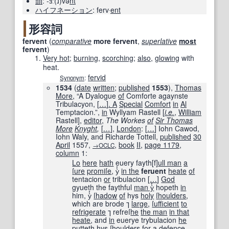
韻
:
-ɜː(ɹ)və
nt
ハイフネーション
:
ferv‧
ent
形容詞
fervent
(
comparative
more
fervent
,
superlative
most
fervent
)
Very hot
;
burning
,
scorching
;
also
,
glowing
with
heat.
fervid
Synonym
:
1534
(
date
written
;
published
1553
),
Thomas
More
, “A Dyalogue
of
Comforte agaynste
Tribulacyon,
[
…
]
. A
Special
Comfort
in
Al
Temptacion.”,
in
Wyllyam Rastell [
i.e.
,
William
Rastell],
editor
,
The Workes
of
Sir Thomas
More
Knyght
,
[
…
]
,
London
:
[
…
]
Iohn Cawod,
Iohn Waly, and Richarde Tottell,
published
30
April
1557
,
,
book
II
,
page
1179
,
→OCLC
column
1:
Lo
here
hath
euery fayth
[
f
]
ull man
a
ſ
ure
promiſe
, yͭ
in the
feruent
heate
of
tentacion
or
tribulacion
[
…
]
God
gyueth the faythful
man y
ͭ hopeth
in
him, yͭ
ſhadow
of
hys
holy
ſhoulders
,
which are brode ⁊
large
,
ſufficient
to
refrigerate
⁊ refreſ
he
the man
in that
heate
, and
in
euerye trybulacion
he
putteth hys
ſhoulders
for a
defence