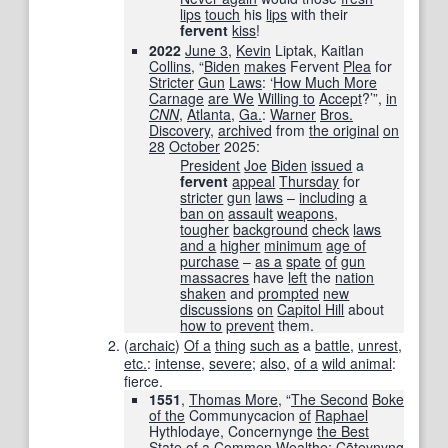
lips
touch
his
lips
with their
fervent
kiss
!
2022
June 3
,
Kevin
Liptak, Kaitlan
Collins
, “
Biden
makes
Fervent
Plea
for
Stricter
Gun
Laws
: ‘
How Much More
Carnage
are We
Willing to
Accept
?’”,
in
CNN
‎,
Atlanta
,
Ga.
:
Warner
Bros.
Discovery
,
archived
from
the original
on
28
October
2025
:
President
Joe
Biden
issued
a
fervent
appeal
Thursday
for
stricter
gun
laws
–
including
a
ban on
assault
weapons
,
tougher
background
check
laws
and a
higher
minimum
age of
purchase
–
as a
spate
of
gun
massacres
have
left
the
nation
shaken
and
prompted
new
discussions
on
Capitol Hill
about
how to
prevent
them.
(
archaic
)
Of a
thing
such as
a
battle
,
unrest
,
etc.
:
intense
,
severe
;
also
,
of a
wild animal
:
fierce.
1551
,
Thomas More
, “
The Second
Boke
of the
Communycacion
of
Raphael
Hythlodaye, Concernynge
the Best
State of
a Commen Wealthe: Cõteynyng