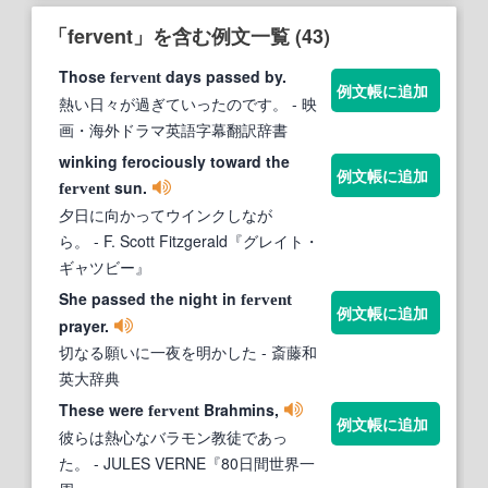
「fervent」を含む例文一覧 (43)
Those
days passed by.
fervent
例文帳に追加
熱い日々が過ぎていったのです。
- 映
画・海外ドラマ英語字幕翻訳辞書
winking ferociously toward the
例文帳に追加
sun.
fervent
夕日に向かってウインクしなが
ら。
- F. Scott Fitzgerald『グレイト・
ギャツビー』
She passed the night in
fervent
例文帳に追加
prayer.
切なる願いに一夜を明かした
- 斎藤和
英大辞典
These were
Brahmins,
fervent
例文帳に追加
彼らは熱心なバラモン教徒であっ
た。
- JULES VERNE『80日間世界一