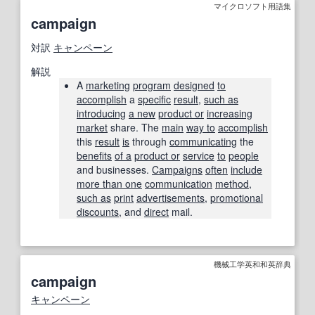
マイクロソフト用語集
campaign
対訳
キャンペーン
解説
A
marketing
program
designed
to
accomplish
a
specific
result
,
such as
introducing
a new
product or
increasing
market
share. The
main
way to
accomplish
this
result
is
through
communicating
the
benefits
of a
product or
service
to
people
and businesses.
Campaigns
often
include
more than one
communication
method
,
such as
print
advertisements
,
promotional
discounts
, and
direct
mail.
機械工学英和和英辞典
campaign
キャンペーン