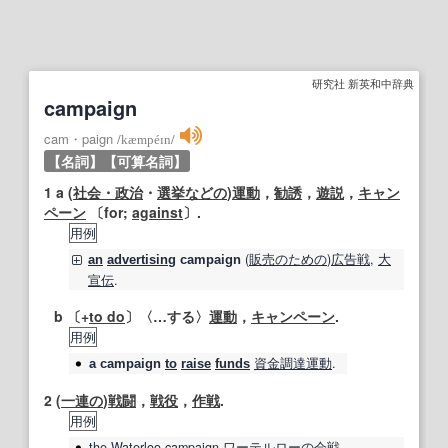
研究社 新英和中辞典
campaign
cam・paign
/
kæmpéɪn
/
【名詞】
【可算名詞】
1
a (
社会・政治
・
選挙
などの
)
運動
，
勧誘
，
遊説
，
キャン
ペーン
〔for;
against
〕.
用例
(
販売
のための
)
広告
戦
,
大
an
advertising
campaign
宣伝
.
b 〔+
to do
〕〈…する〉
運動
，
キャンペーン
.
用例
資金調達
運動
.
a
campaign
to
raise
funds
2
(
一連の
)
戦闘
，
戦役
，
作戦
.
用例
the
Waterloo
campaign
ワーテルロー
の
会戦