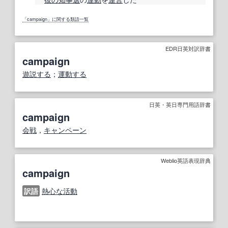
「campaign」に関する類語一覧
EDR日英対訳辞書
campaign
遊説する
；
運動する
日英・英日専門用語辞書
campaign
会戦
，
キャンペーン
Weblio英語表現辞典
campaign
訳語
熱心な活動