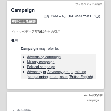
ウィキペディア英語版
Campaign
出典:『Wikipedia』 (2011/06/24 07:42 UTC 版)
英語による解説
ウィキペディア英語版からの引用
引用
Campaign
may
refer to
:
Advertising campaign
Military campaign
Political campaign
Advocacy
or
Advocacy group
,
relating
'
campaigning
'
on an
issue
(
British English
)
Weblio例文辞書
campaign
1
宣伝活動