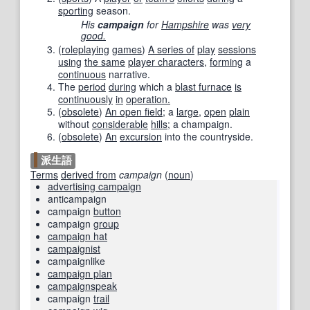
sporting
season.
His
campaign
for
Hampshire
was
very
good.
(
roleplaying
games
)
A series of
play
sessions
using
the same
player characters
,
forming
a
continuous
narrative.
The
period
during
which a
blast furnace
is
continuously
in
operation.
(
obsolete
)
An open field
; a
large
,
open
plain
without
considerable
hills
; a champaign.
(
obsolete
)
An
excursion
into the countryside.
派生語
Terms
derived from
campaign
(
noun
)
advertising campaign
anticampaign
campaign
button
campaign
group
campaign hat
campaignist
campaignlike
campaign plan
campaignspeak
campaign
trail