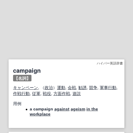
ハイパー英語辞書
campaign
【名詞】
キャンペーン
, （
政治
）
運動
,
会戦
,
勧誘
,
競争
,
軍事行動
,
作戦行動
,
従軍
,
戦役
,
方面
作戦
,
遊説
用例
a campaign
against
ageism
in the
workplace