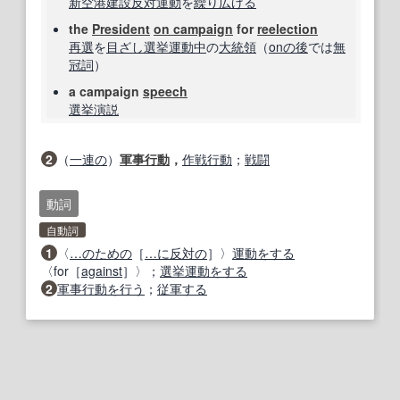
新
空港
建設
反対運動
を
繰り広げる
the
President
on campaign
for
reelection
再選
を
目ざし
選挙運動
中
の
大統領
（
on
の後
では
無
冠詞
）
a campaign
speech
選挙演説
2
（
一連の
）
軍事行動
，
作戦行動
；
戦闘
動詞
自動詞
1
〈
…のための
［
…に
反対の
］〉
運動
をする
〈for［
against
］〉；
選挙運動
をする
2
軍事行動
を行う
；
従軍する