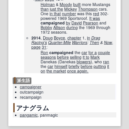
Holman
&
Moody
built
more Mustangs
than
just the
Mickey
Thompson
cars.
One
in that
number
was this
red
302-
powered 1969 Sportsroof.
It was
campaigned
by
David
Pearson
and
Bobby
Allison
during
the 1969 through
1972 seasons.
2014
,
Doug
Boyce
,
chapter
1,
in
Drag
Racing
's
Quarter-Mile
Warriors
:
Then
&
Now
,
page
31
:
Ron
campaigned
the
car
for a
couple
seasons
before
selling
it to
Mark
Danekas (Danekas
blowers
), who
ran
the
car
himself
briefly
before
putting
it
on
the market
once again.
派生語
campaigner
outcampaign
recampaign
アナグラム
pangamic
,
panmagic