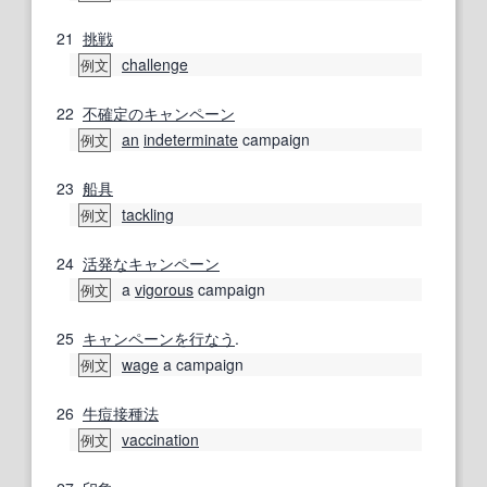
21
挑戦
challenge
例文
22
不確定の
キャンペーン
an
indeterminate
campaign
例文
23
船具
tackling
例文
24
活発な
キャンペーン
a
vigorous
campaign
例文
25
キャンペーン
を行なう
.
wage
a campaign
例文
26
牛痘
接種法
vaccination
例文