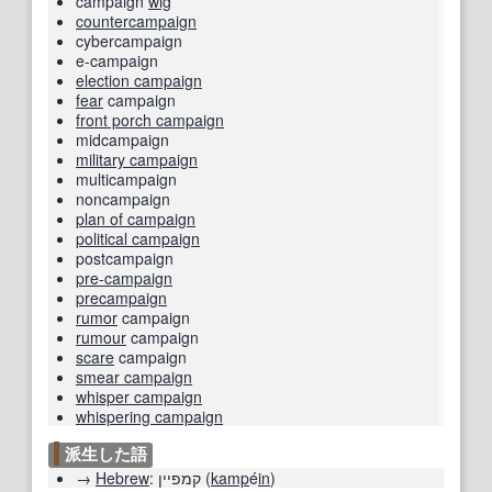
campaign
wig
countercampaign
cybercampaign
e-campaign
election campaign
fear
campaign
front porch campaign
midcampaign
military campaign
multicampaign
noncampaign
plan of campaign
political campaign
postcampaign
pre-campaign
precampaign
rumor
campaign
rumour
campaign
scare
campaign
smear campaign
whisper campaign
whispering campaign
派生した語
→
Hebrew
:
קמפיין
(
kamp
é
in
)