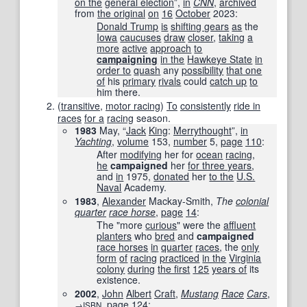
on the
general election
”,
in
CNN
‎,
archived
from
the original
on
16
October
2023
:
Donald Trump
is
shifting gears
as
the
Iowa
caucuses
draw
closer
,
taking
a
more
active
approach
to
campaigning
in the
Hawkeye State
in
order to
quash
any
possibility
that one
of
his
primary
rivals
could
catch up
to
him there.
(
transitive
,
motor racing
)
To
consistently
ride in
races
for a
racing
season.
1983
May, “
Jack
King
:
Merrythought
”,
in
Yachting
,
volume
153
,
number
5,
page
110
:
After
modifying
her for
ocean
racing
,
he
campaigned
her
for three years
,
and
in
1975,
donated
her
to the
U.S.
Naval
Academy.
1983
,
Alexander
Mackay-Smith,
The
colonial
quarter
race horse
,
page
14
:
The "more
curious
" were the
affluent
planters
who
bred
and
campaigned
race horses
in
quarter
races
, the
only
form
of
racing
practiced
in the
Virginia
colony
during
the first
125
years of
its
existence.
2002
,
John
Albert
Craft
,
Mustang
Race
Cars
,
,
page
124
:
→
ISBN