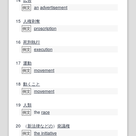
14
広告
an
advertisement
例文
15
人権
剥奪
proscription
例文
16
死刑執行
execution
例文
17
運動
movement
例文
18
動くこと
movement
例文
19
人類
the
race
例文
20
（
新法
律
などの
）
発議権
the initiative
例文