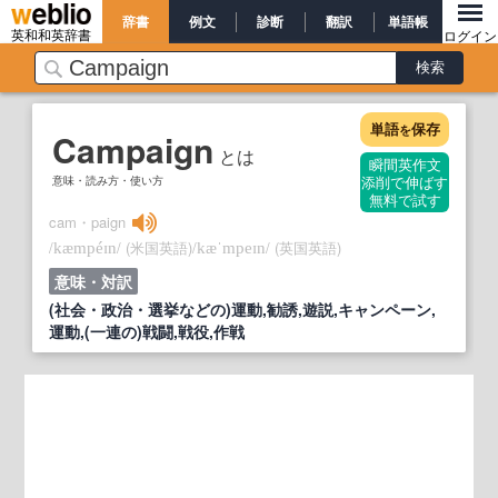
辞書
例文
診断
翻訳
単語帳
英和和英辞書
ログイン
単語
保存
を
Campaign
とは
瞬間英作文
意味・読み方・使い方
添削で伸ばす
無料で試す
cam・paign
/
/
(米国英語)
/
/
(英国英語)
kæmpéɪn
kæˈmpeɪn
意味・対訳
(社会・政治・選挙などの)運動,勧誘,遊説,キャンペーン,
運動,(一連の)戦闘,戦役,作戦