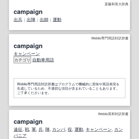
斎藤和英大辞典
campaign
出兵
；
出陣
；
出師
；
運動
Weblio専門用語対訳辞書
campaign
キャンペーン
自動車用語
カテゴリ
Weblio専門用語対訳辞書はプログラムで機械的に意味や英語表現を
生成しているため、不適切な項目が含まれていることもあります。
ご了承くださいませ。
Weblio英和対訳辞書
campaign
遠征
,
戦
,
軍
,
兵
,
陣
,
カンパ
,
役
,
運動
,
キャンペーン
,
カン
パニア