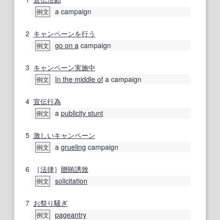
a campaign
例文
2
キャンペーン
を行う
go on a
campaign
例文
3
キャンペーン
実施中
In the middle of
a campaign
例文
4
宣伝
行為
a
publicity stunt
例文
5
激しい
キャンペーン
a
grueling
campaign
例文
6
［
法律
］
贈賄
誘致
solicitation
例文
7
お祭り騒ぎ
pageantry
例文