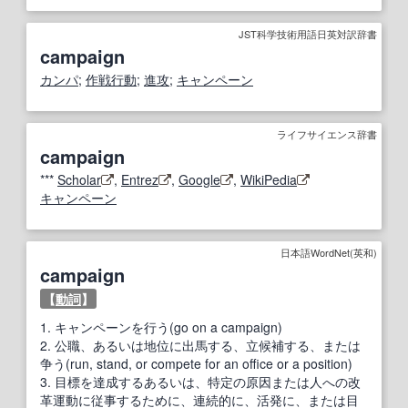
JST科学技術用語日英対訳辞書
campaign
カンパ
;
作戦行動
;
進攻
;
キャンペーン
ライフサイエンス辞書
campaign
***
Scholar
,
Entrez
,
Google
,
WikiPedia
キャンペーン
日本語WordNet(英和)
campaign
【
動詞
】
1.
キャンペーンを行う(go on a campaign)
2.
公職、あるいは地位に出馬する、立候補する、または
争う(run, stand, or compete for an office or a position)
3.
目標を達成するあるいは、特定の原因または人への改
革運動に従事するために、連続的に、活発に、または目