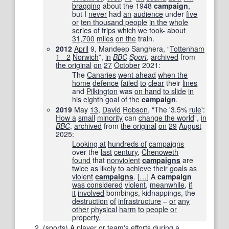
bragging
about the 1948
campaign
,
but I
never
had
an
audience
under
five
or
ten thousand people
in the
whole
series of
trips
which
we
took
- about
31
,
700
miles
on the
train.
2012
April
9, Mandeep Sanghera, “
Tottenham
1 - 2
Norwich
”,
in
BBC
Sport
‎,
archived
from
the original
on
27
October
2021
:
The
Canaries
went ahead
when the
home
defence
failed
to
clear
their
lines
and
Pilkington
was
on hand
to slide
in
his
eighth
goal
of the
campaign
.
2019
May
13
,
David
Robson
, “The '3.5%
rule
':
How a
small
minority
can
change the world
”,
in
BBC
‎,
archived
from
the original
on
29
August
2025
:
Looking at
hundreds of
campaigns
over the
last
century
,
Chenoweth
found
that
nonviolent
campaigns
are
twice
as
likely to
achieve
their
goals
as
violent
campaigns
.
[
…
]
A
campaign
was considered
violent
,
meanwhile
,
if
it
involved
bombings, kidnappings, the
destruction
of
infrastructure
–
or
any
other
physical
harm
to
people
or
property.
(
sports
)
A
player
or
team
's
efforts
during
a