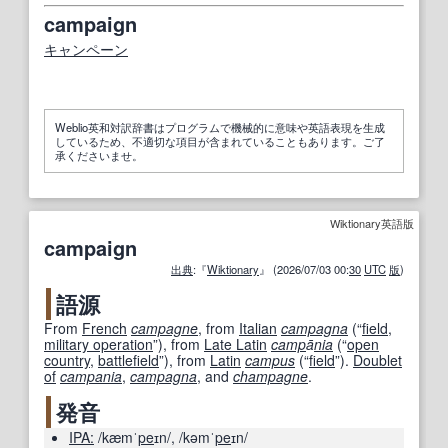
campaign
キャンペーン
Weblio英和対訳辞書はプログラムで機械的に意味や英語表現を生成
しているため、不適切な項目が含まれていることもあります。ご了
承くださいませ。
Wiktionary英語版
campaign
出典
:『
Wiktionary
』 (2026/07/03 00:
30
UTC
版
)
語源
From
French
campagne
, from
Italian
campagna
(
“
field
,
military operation
”
)
, from
Late Latin
camp
ā
nia
(
“
open
country
,
battlefield
”
)
, from
Latin
campus
(
“
field
”
)
.
Doublet
of
campania
,
campagna
,
and
champagne
.
発音
IPA:
/kæmˈ
pe
ɪn/
,
/kəmˈ
pe
ɪn/