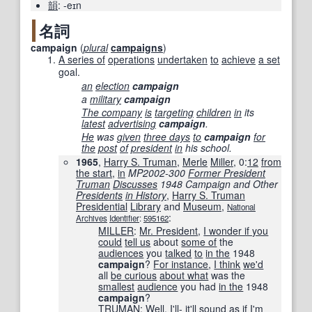
韻
:
-eɪn
名詞
campaign
(
plural
campaigns
)
A series of
operations
undertaken
to
achieve
a set
goal.
an
election
campaign
a
military
campaign
The company
is
targeting
children
in
its
latest
advertising
campaign
.
He
was
given
three days
to
campaign
for
the
post
of
president
in
his school.
1965
,
Harry S. Truman
,
Merle
Miller
, 0:
12
from
the start
,
in
MP2002-300
Former President
Truman
Discusses
1948 Campaign and Other
Presidents
in History
‎,
Harry S. Truman
Presidential
Library
and
Museum
,
National
:
Archives
Identifier
:
595162
MILLER
:
Mr. President
,
I wonder if you
could
tell us
about
some of
the
audiences
you
talked
to
in the
1948
campaign
?
For instance
,
I think
we'd
all
be curious
about what
was the
smallest
audience
you had
in the
1948
campaign
?
TRUMAN
:
Well
,
I'll
-
it'll
sound
as if
I'm