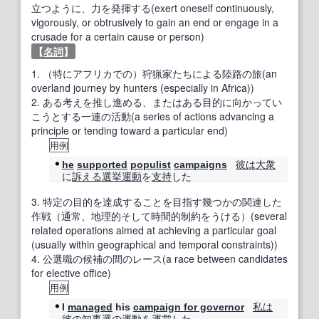
立つように、力を発揮する(exert oneself continuously,
vigorously, or obtrusively to gain an end or engage in a
crusade for a certain cause or person)
【
名詞
】
1.
（特にアフリカでの）狩猟家たちによる陸路の旅(an
overland journey by hunters (especially in Africa))
2.
ある考えを推し進める、またはある目的に向かってい
こうとする一連の活動(a series of actions advancing a
principle or tending toward a particular end)
用例
彼は
大衆
he
supported
populist
campaigns
に
訴える
選挙運動
を
支持
した
3.
特定の目的を達成することを目指す幾つかの関連した
作戦（通常、地理的そして時間的制約をうける）(several
related operations aimed at achieving a particular goal
(usually within geographical and temporal constraints))
4.
公選職の候補の間のレース(a race between candidates
for elective office)
用例
私は
I
managed
his
campaign for governor
彼の
知事選
の
運動
を
運営
した