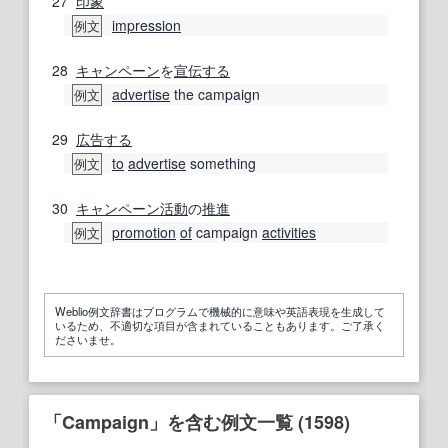
27
印象
impression
例文
28
キャンペーン
を
宣伝する
advertise
the campaign
例文
29
広告する
to
advertise
something
例文
30
キャンペーン活動
の
推進
promotion
of
campaign
activities
例文
Weblio例文辞書はプログラムで機械的に意味や英語表現を生成して
いるため、不適切な項目が含まれていることもあります。ご了承く
ださいませ。
「Campaign」を含む例文一覧 (1598)