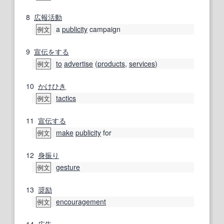
8
広報活動
a
publicity
campaign
例文
9
宣伝
をする
to
advertise
(
products
,
services
)
例文
10
かけひき
tactics
例文
11
宣伝する
make
publicity
for
例文
12
身振り
gesture
例文
13
奨励
encouragement
例文