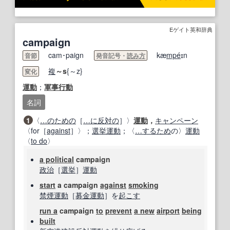
Eゲイト英和辞典
campaign
cam･paign
kæ
mpe
́ɪn
音節
発音記号・
読み方
複
～s
{～z}
変化
運動
；
軍事行動
名詞
1
〈
…のための
［
…に
反対の
］〉
運動
，
キャンペーン
〈for［
against
］〉；
選挙運動
；〈
…するため
の〉
運動
〈
to do
〉
a political
campaign
政治
［
選挙
］
運動
start
a campaign
against
smoking
禁煙
運動
［
募金運動
］を
起こす
run a
campaign
to
prevent
a new
airport
being
built