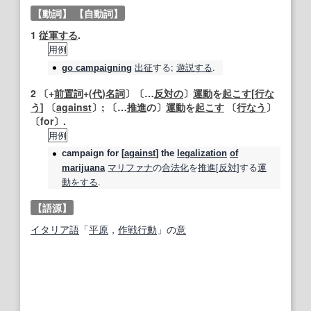
【動詞】
【自動詞】
1
従軍する
.
用例
出征
する;
遊説する
.
go campaigning
2
〔+
前置詞
+(
代
)
名詞
〕〔…
反対の
〕
運動
を
起こす
[
行な
う
] 〔
against
〕; 〔…
推進
の〕
運動
を
起こす
〔
行なう
〕
〔for〕.
用例
campaign
for [
against
] the
legalization
of
マリファナ
の
合法化
を
推進
[
反対
]する
運
marijuana
動
をする
.
【語源】
イタリア語
「
平原
，
作戦行動
」の
意