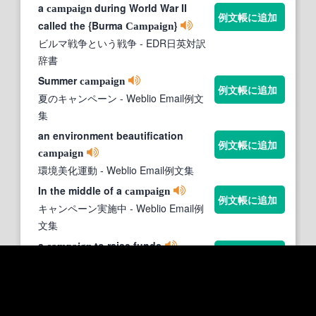
a
during World War II
campaign
例文帳に追加
called the {Burma
}
Campaign
ビルマ戦争という戦争
- EDR日英対訳
辞書
Summer
campaign
例文帳に追加
夏のキャンペーン
- Weblio Email例文
集
an environment beautification
例文帳に追加
campaign
環境美化運動
- Weblio Email例文集
In the middle of a
campaign
例文帳に追加
キャンペーン実施中
- Weblio Email例
文集
a
to raise funds
campaign
例文帳に追加
資金調達運動.
- 研究社 新英和中辞典
join in the election
campaign
例文帳に追加
選挙運動に加わる.
- 研究社 新英和中