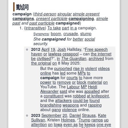
動詞
campaign
(
third-person
singular
simple present
campaigns
,
present participle
campaigning
,
simple
past
and
past participle
campaigned
)
(
intransitive
)
To take
part
in a
campaign.
boom
,
crusade
,
stump
Synonyms
:
She
campaigned
for
better
social
security.
2012
April
19
,
Josh
Halliday, “
Free speech
haven
or
lawless
cesspool
– can
the internet
be
civilised
?”,
in
The Guardian
‎,
archived
from
the original
on
8 May 2025
:
But the
purported
rise in
violent
videos
online
has
led
some
MPs
to
campaign
for
courts
to
have more
power
to
remove
or
block
material
on
YouTube. The
Labour
MP
Heidi
Alexander
said
she was
appalled
after
a
constituent
was
robbed
at knifepoint
,
and the
attackers
could be
found
brandishing
weapons
and
rapping
about
gang
violence
online.
2023
September
20
,
Daniel
Strauss
,
Kate
Sullivan
, Kristen
Holmes
, “
Trump
ramps
up
attention
on
Iowa
even as
he
keeps
one eye