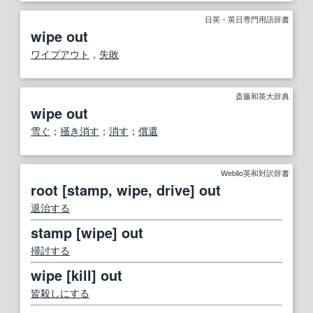
日英・英日専門用語辞書
wipe out
ワイプアウト
，
失敗
斎藤和英大辞典
wipe out
雪ぐ
；
掻き消す
；
消す
；
償還
Weblio英和対訳辞書
root [stamp, wipe, drive] out
退治する
stamp [wipe] out
掃討する
wipe [kill] out
皆殺し
にする