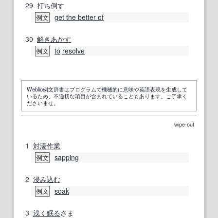
29
打ち倒す
get the better of
例文
30
解きあかす
to
resolve
例文
Weblio例文辞書はプログラムで機械的に意味や英語表現を生成して
いるため、不適切な項目が含まれていることもあります。ご了承く
ださいませ。
wipe-out
1
対濠
作業
sapping
例文
2
浸み込む
soak
例文
3
浅く
眠る
さま