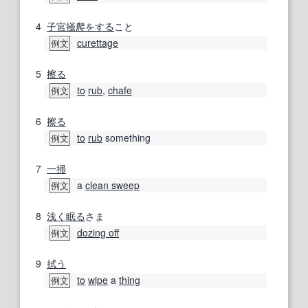
4
子宮
掻爬
をする
こと
curettage
例文
5
擦る
to
rub
,
chafe
例文
6
擦る
to
rub
something
例文
7
一掃
a
clean sweep
例文
8
浅く
眠る
さま
dozing off
例文
9
拭う
to
wipe
a
thing
例文