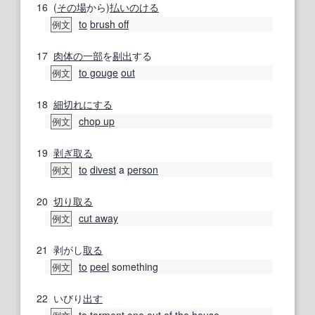
16
(
その場
から)
払いのける
to
brush off
例文
17
肉体の
一部
を
剔出
する
to gouge
out
例文
18
細切れ
にする
chop up
例文
19
剥ぎ取る
to
divest
a
person
例文
20
切り取る
cut away
例文
21
剥がし
取る
to
peel
something
例文
22
いびり
出す
to torment
one
out of
the
house