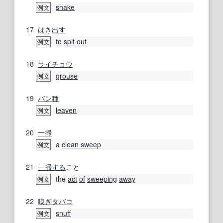
shake
例文
17
はき
出す
to
spit out
例文
18
ライチョウ
grouse
例文
19
バン
種
leaven
例文
20
一掃
a
clean sweep
例文
21
一掃する
こと
the
act
of
sweeping
away
例文
22
嗅ぎタバコ
snuff
例文