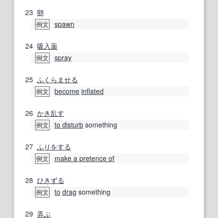
23
卵
spawn
例文
24
吸入薬
spray
例文
25
ふくらませる
become
inflated
例文
26
かき乱す
to disturb
something
例文
27
ふりをする
make a pretence of
例文
28
ひきずる
to
drag
something
例文
29
弄ぶ