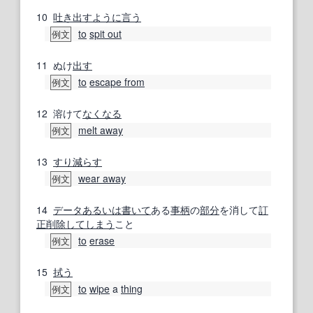
10
吐き出す
ように言う
to
spit out
例文
11
ぬけ
出す
to
escape from
例文
12
溶けて
なくなる
melt away
例文
13
すり減らす
wear away
例文
14
データ
あるいは
書いて
ある
事柄
の
部分
を消して
訂
正
削除
してしまう
こと
to
erase
例文
15
拭う
to
wipe
a
thing
例文