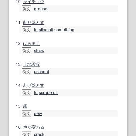
10
ライチョウ
grouse
例文
11
削り
落とす
to
slice off
something
例文
12
ばらまく
strew
例文
13
土地
没収
escheat
例文
14
刮げ
落とす
to
scrape off
例文
15
露
dew
例文
16
声
が
変わる
crack
例文