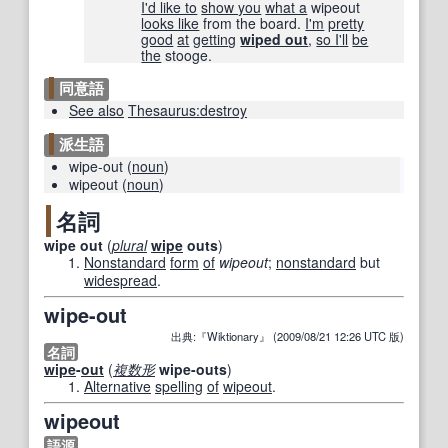
I'd like to
show you
what a
wipeout
looks like
from the board.
I'm
pretty
good
at
getting
wiped out
,
so I
'll
be
the
stooge.
同意語
See also
Thesaurus:destroy
派生語
wipe-out
(
noun
)
wipeout
(
noun
)
名詞
wipe out
(
plural
wipe
outs
)
Nonstandard
form
of
wipeout
;
nonstandard
but
widespread
.
wipe-out
出典:『Wiktionary』 (2009/08/21 12:26 UTC 版)
名詞
wipe
-
out
(
複数形
wipe-outs
)
Alternative
spelling
of
wipeout
.
wipeout
語源