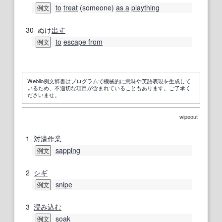
to
treat
(someone)
as a
plaything
例文
30
ぬけ
出す
to
escape from
例文
Weblio例文辞書はプログラムで機械的に意味や英語表現を生成して
いるため、不適切な項目が含まれていることもあります。ご了承く
ださいませ。
wipeout
1
対濠
作業
sapping
例文
2
シギ
snipe
例文
3
浸み込む
soak
例文