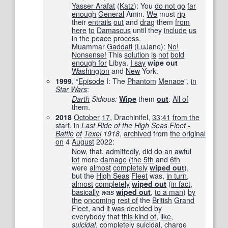
Yasser Arafat
(
Katz
): You
do not go
far
enough
General
Amin.
We
must
rip
their
entrails
out
and
drag
them
from
here
to
Damascus
until they
include
us
in the
peace
process.
Muammar
Gaddafi
(LuJane):
No!
Nonsense!
This
solution
is
not
bold
enough for
Libya.
I say
wipe out
Washington
and
New
York.
1999
, “
Episode
I: The
Phantom
Menace
”,
in
Star Wars
:
Darth
Sidious:
Wipe
them
out
.
All of
them.
2018
October
17
, Drachinifel,
33
:
41
from the
start
,
in
Last
Ride
of the
High Seas
Fleet
-
Battle
of
Texel
1918
‎,
archived
from
the original
on
4
August
2022
:
Now
, that,
admittedly
, did
do an
awful
lot
more
damage
(
the 5th
and
6th
were
almost
completely
wiped out
),
but the
High Seas
Fleet
was,
in turn
,
almost
completely
wiped out
(
in fact
,
basically
was
wiped out
,
to a man
)
by
the
oncoming
rest of
the
British
Grand
Fleet
, and
it was
decided
by
everybody that
this kind of
,
like
,
suicidal
,
completely
suicidal
,
charge