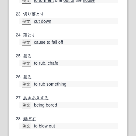
例文
23
切り落とす
cut down
例文
24
落とす
cause
to fall
off
例文
25
擦る
to
rub
,
chafe
例文
26
擦る
to
rub
something
例文
27
あきあきする
being
bored
例文
28
滅ぼす
to
blow out
例文