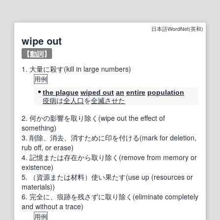
日本語WordNet(英和)
wipe out
【
動詞
】
1.
大量に殺す(kill in large numbers)
用例
the plague
wiped out
an
entire
population
疫病
は
全人
口
を
全滅
させた
2.
何かの影響を取り除く(wipe out the effect of
something)
3.
削除、消去、消すために印を付ける(mark for deletion,
rub off, or erase)
4.
記憶または存在から取り除く(remove from memory or
existence)
5.
（資源または材料）使い果たす(use up (resources or
materials))
6.
完全に、痕跡を残さずに取り除く(eliminate completely
and without a trace)
用例