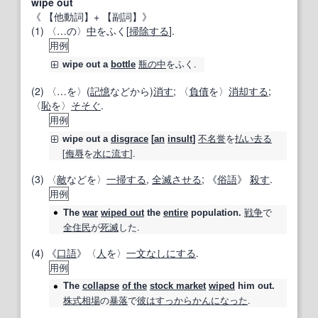
wípe óut
《
【他動詞】
+
【副詞】
》
(1) 〈…の〉
中
をふく[
掃除する
].
用例
瓶
の中
をふく.
wipe out
a
bottle
(2) 〈…を〉(
記憶
などから)
消す
; 〈
負債
を〉
消却する
;
〈
恥
を〉
そそぐ
.
用例
不名誉
を
払い
去る
wipe out
a
disgrace
[
an
insult
]
[
侮辱
を
水に流す
].
(3) 〈
敵
などを〉
一掃する
,
全滅させる
; 《
俗語
》
殺す
.
用例
戦争
で
The
war
wiped out
the
entire
population.
全住民
が
死滅
した.
(4) 《
口語
》〈
人
を〉
一文なし
にする
.
用例
The
collapse
of the
stock market
wiped
him out.
株式相場
の
暴落
で
彼は
すっからかん
になった
.