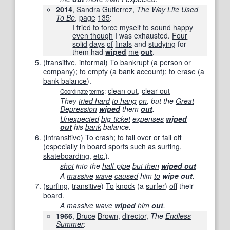
2014
,
Sandra
Gutierrez
,
The Way
Life
Used
To Be
,
page
135
:
I
tried
to
force
myself
to
sound
happy
even though
I was exhausted.
Four
solid
days
of
finals
and
studying
for
them had
wiped
me
out
.
(
transitive
,
informal
)
To
bankrupt
(a
person
or
company
);
to
empty
(a
bank account
);
to
erase
(a
bank balance
).
clean out
,
clear out
Coordinate
terms
:
They
tried hard
to hang
on
, but the
Great
Depression
wiped
them
out
.
Unexpected
big-ticket
expenses
wiped
out
his
bank
balance.
(
intransitive
)
To
crash
;
to fall
over
or
fall off
(
especially
in board
sports
such as
surfing
,
skateboarding
,
etc.
).
shot
into the
half-pipe
but then
wiped out
A
massive
wave
caused
him
to
wipe out
.
(
surfing
,
transitive
)
To
knock
(a
surfer
)
off
their
board.
A
massive
wave
wiped
him
out
.
1966
,
Bruce
Brown
,
director
,
The
Endless
Summer
: