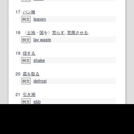
17
バン
種
leaven
例文
18
〈
土地
・
国
を〉
荒らす
,
荒廃させる
.
lay waste
例文
19
揺する
shake
例文
20
霜
を取る
defrost
例文
21
引き潮
ebb
例文
22
はき
出す
to
spit out
例文