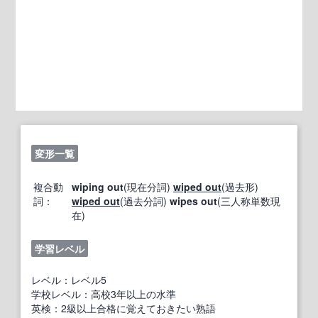
変形一覧
複合動
wiping out
(現在分詞)
wiped out
(過去形)
詞：
wiped out
(過去分詞)
wipes out
(三人称単数現
在)
学習レベル
レベル：レベル5
学校レベル：高校3年以上の水準
英検：2級以上合格に覚えておきたい熟語