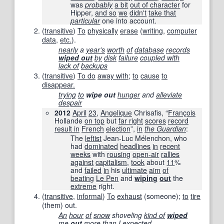
was
probably
a bit
out of character
for
Hipper,
and so
we
didn't
take that
particular
one into account.
(
transitive
)
To
physically
erase
(
writing
,
computer
data
,
etc.
).
nearly
a
year's
worth
of
database
records
wiped out
by
disk
failure
coupled with
lack of
backups
(
transitive
)
To do
away with
;
to
cause
to
disappear.
trying
to
wipe out
hunger
and
alleviate
despair
2012
April
23
,
Angelique
Chrisafis, “
Fran
ç
ois
Hollande
on top
but
far right
scores
record
result in
French
election
”,
in
the Guardian
‎:
The
leftist
Jean-Luc Mélenchon, who
had
dominated
headlines
in
recent
weeks
with
rousing
open-air
rallies
against
capitalism
,
took
about
11
%
and
failed
in
his
ultimate
aim
of
beating
Le Pen
and
wiping
out
the
extreme
right.
(
transitive
,
informal
)
To
exhaust
(someone);
to
tire
(them) out.
An
hour
of
snow
shoveling
kind of
wiped
me
out
more than
I expected.