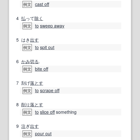
cast off
例文
4
払
って
除く
to
sweep away
例文
5
はき
出す
to
spit out
例文
6
かみ切る
.
bite off
例文
7
刮げ
落とす
to
scrape off
例文
8
削り
落とす
to
slice off
something
例文
9
注
ぎ
出す
pour out
例文