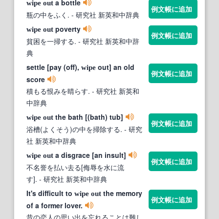
a bottle
wipe
out
例文帳に追加
瓶の中をふく.
- 研究社 新英和中辞典
poverty
wipe
out
例文帳に追加
貧困を一掃する.
- 研究社 新英和中辞
典
settle [pay (off),
out] an old
wipe
例文帳に追加
score
積もる恨みを晴らす.
- 研究社 新英和
中辞典
the bath [(bath) tub]
wipe
out
例文帳に追加
浴槽(よくそう)の中を掃除する.
- 研究
社 新英和中辞典
a disgrace [an insult]
wipe
out
例文帳に追加
不名誉を払い去る[侮辱を水に流
す].
- 研究社 新英和中辞典
It's difficult to
the memory
wipe
out
例文帳に追加
of a former lover.
昔の恋人の思い出を忘れることは難し