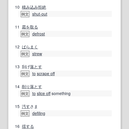
10
積み込み
拒絶
shut-out
例文
11
霜
を取る
defrost
例文
12
ばらまく
strew
例文
13
刮げ
落とす
to
scrape off
例文
14
削り
落とす
to
slice off
something
例文
15
汚す
さま
defiling
例文
16
揺する