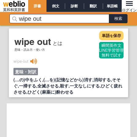
辞書
例文
診断
翻訳
単語帳
英和和英辞書
ログイン
単語
保存
を
wipe out
とは
瞬間英作文
意味・読み方・使い方
LINE学習管理
無料で試す
wípe‐òut
意味・対訳
(…の)中をふく,(…を)(記憶などから)消す,消却する,そそ
ぐ,一掃する,全滅させる,殺す,一文なしにする,ひどく疲れ
させる,ひどく(麻薬に)酔わせる