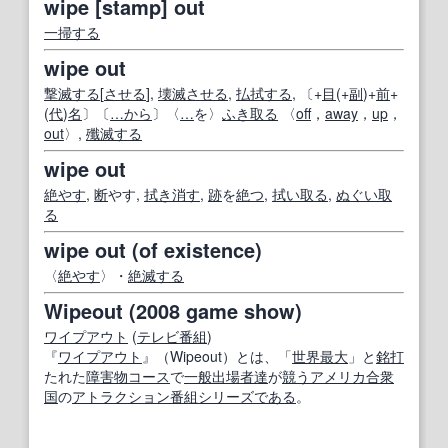
wipe [stamp] out
一掃する
wipe out
撃滅する
[
させる
],
壊滅させる
,
払拭する
, 〔+
目
(+
副
)+
前
+
(
代
)
名
〕〔
…から
〕〈
…
を〉
ふき取る
〈
off
，
away
，
up
，
out
〉,
殲滅する
wipe out
絶やす
,
断
やす,
拭き消す
,
跡
を
絶つ
,
拭い取る
,
ぬぐい取
る
wipe out (of existence)
〈
絶やす
〉・
絶滅する
Wipeout (2008 game show)
ワイプアウト
(
テレビ番組
)
『
ワイプアウト
』（Wipeout）とは、「
世界最大
」と
銘
打
たれた
障害物
コース
で
一般
出場者
達
が
競う
アメリカ合衆
国
の
アトラクション
番組
シリーズ
である
。