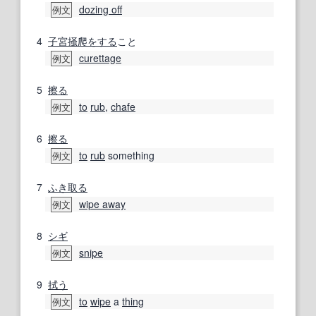
dozing off
例文
4
子宮
掻爬
をする
こと
curettage
例文
5
擦る
to
rub
,
chafe
例文
6
擦る
to
rub
something
例文
7
ふき取る
wipe away
例文
8
シギ
snipe
例文
9
拭う
to
wipe
a
thing
例文