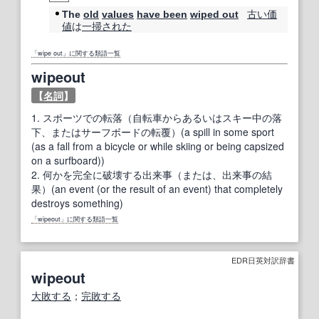
古い
価
The
old
values
have been
wiped out
値
は
一掃
された
「wipe out」に関する類語一覧
wipeout
【
名詞
】
1.
スポーツでの転落（自転車からあるいはスキー中の落
下、またはサーフボードの転覆）(a spill in some sport
(as a fall from a bicycle or while skiing or being capsized
on a surfboard))
2.
何かを完全に破壊する出来事（または、出来事の結
果）(an event (or the result of an event) that completely
destroys something)
「wipeout」に関する類語一覧
EDR日英対訳辞書
wipeout
大敗する
；
完敗する