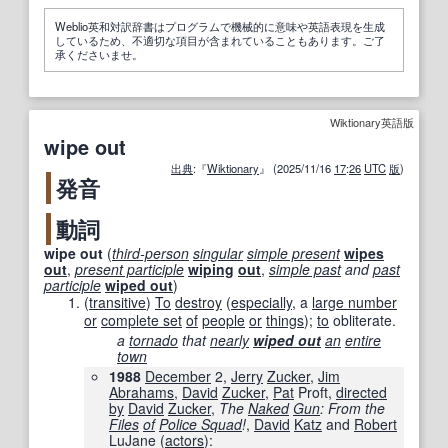
Weblio英和対訳辞書はプログラムで機械的に意味や英語表現を生成
しているため、不適切な項目が含まれていることもあります。ご了
承くださいませ。
Wiktionary英語版
wipe out
出典
:『
Wiktionary
』 (2025/11/16
17
:
26
UTC
版
)
発音
動詞
wipe out
(
third-person
singular
simple present
wipes
out
,
present participle
wiping
out
,
simple past
and
past
participle
wiped out
)
(
transitive
)
To
destroy
(
especially
, a
large number
or
complete set
of
people
or
things
);
to
obliterate.
a
tornado
that
nearly
wiped out
an
entire
town
1988
December
2,
Jerry
Zucker
,
Jim
Abrahams
,
David
Zucker
,
Pat
Proft,
directed
by
David
Zucker
,
The
Naked
Gun
: From the
Files
of
Police Squad
!
,
David
Katz
and
Robert
LuJane (
actors
):