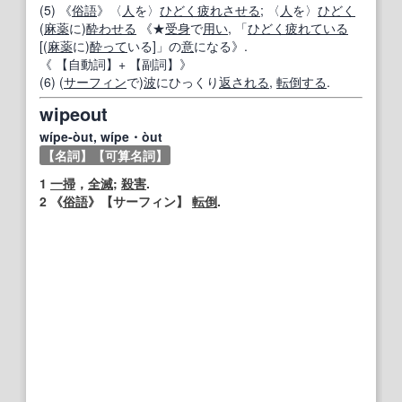
(5) 《
俗語
》〈
人
を〉
ひどく疲れさせる
; 〈
人
を〉
ひどく
(
麻薬
に)
酔わせる
《★
受身
で
用い
, 「
ひどく疲れている
[(
麻薬
に)
酔って
いる]」の
意
になる》.
《
【自動詞】
+
【副詞】
》
(6) (
サーフィン
で)
波
にひっくり
返
される
,
転倒する
.
wipeout
wípe‐òut, wípe・òut
【名詞】
【可算名詞】
1
一掃
，
全滅
;
殺害
.
2
《
俗語
》
【
サーフィン
】
転倒
.