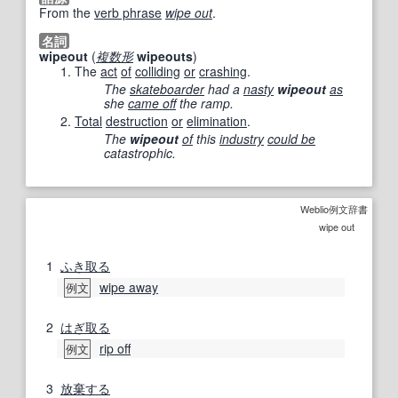
From the
verb phrase
wipe out
.
名詞
wipeout
(
複数形
wipeouts
)
The
act
of
colliding
or
crashing
.
The
skateboarder
had a
nasty
wipeout
as
she
came off
the ramp.
Total
destruction
or
elimination
.
The
wipeout
of
this
industry
could be
catastrophic.
Weblio例文辞書
wipe out
1
ふき取る
wipe away
例文
2
はぎ取る
rip off
例文
3
放棄する