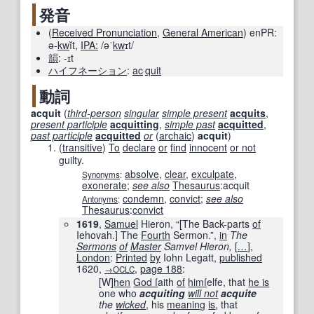
発音
(
Received Pronunciation
,
General American
)
enPR:
ə-
kw
ĭt
,
IPA:
/əˈ
kw
ɪt/
韻
:
-ɪt
ハイフネーション
:
ac
‧
quit
動詞
acquit
(
third-person
singular
simple present
acquits
,
present participle
acquitting
,
simple past
acquitted
,
past participle
acquitted
or
(
archaic
)
acquit
)
(
transitive
)
To
declare
or
find
innocent
or not
guilty.
absolve
,
clear
,
exculpate
,
Synonyms
:
exonerate
;
see also
Thesaurus
:
acquit
condemn
,
convict
;
see also
Antonyms
:
Thesaurus
:
convict
1619
,
Samuel
Hieron, “
[
The Back-parts
of
Iehovah.
]
The
Fourth
Sermon.”,
in
The
Sermons
of
Master
Samvel Hieron,
[
…
]
,
London
:
Printed
by
Iohn Legatt,
published
1620
,
,
page
188
:
→OCLC
[W]
hen
God ſ
aith
of
himſ
elfe, that
he is
one who
acquiting
will not
acquite
the
wicked
, his
meaning
is
, that