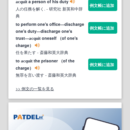
a person of his duty
acquit
例文帳に追加
人の任務を解く.
- 研究社 新英和中辞
典
to perform one's office―discharge
例文帳に追加
one's duty―discharge one's
trust―
oneself （of one's
acquit
charge）
任を果たす
- 斎藤和英大辞典
to
the prisoner （of the
acquit
例文帳に追加
charge）
無罪を言い渡す
- 斎藤和英大辞典
>> 例文の一覧を見る