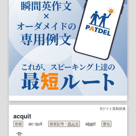
Eゲイト英和辞典
acquit
ac･quit
ə
kw
ɪ́t
音節
発音記号・
読み方
変化
-
tt
-