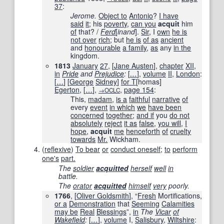
37
:
Jerome.
Object to
Antonio
?
I have
said
it
; his
poverty
,
can you
acquit
him
of
that? /
Ferd
[
inand
].
Sir
, I
own
he is
not over
rich
; but
he is
of as
ancient
and
honourable
a family
,
as
any
in the
kingdom.
1813
January
27
, [
Jane Austen
],
chapter
XII
,
in
Pride
and
Prejudice
:
[
…
]
,
volume
II
,
London
:
[
…
]
[
George
Sidney
]
for T
[
homas
]
Egerton
,
[
…
]
,
,
page
154
:
→OCLC
This,
madam
,
is a
faithful
narrative
of
every
event
in which
we
have been
concerned
together
;
and if
you
do not
absolutely
reject
it as
false
,
you will
,
I
hope
,
acquit
me
henceforth
of
cruelty
towards
Mr.
Wickham.
(
reflexive
)
To bear
or
conduct oneself
;
to
perform
one's
part.
The
soldier
acquitted
herself
well
in
battle.
The
orator
acquitted
himself
very
poorly.
1766
, [
Oliver Goldsmith
], “
Fresh
Mortifications,
or a
Demonstration
that
Seeming
Calamities
may be
Real
Blessings
”,
in
The
Vicar
of
Wakefield
:
[
…
]
,
volume
I,
Salisbury
,
Wiltshire
: