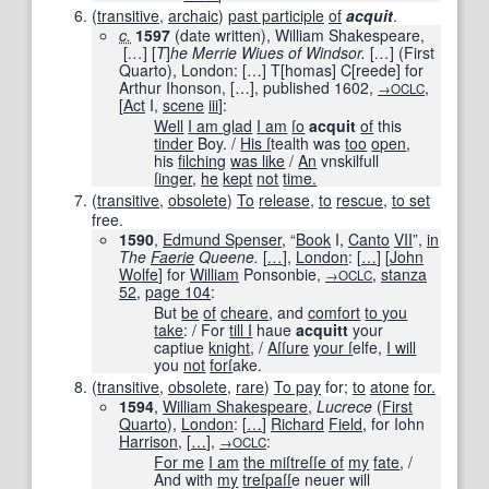
(
transitive
,
archaic
)
past participle
of
acquit
.
c.
1597
(date written), William Shakespeare,
[
…
]
[
T
]
he Merrie Wiues of Windsor.
[
…
]
(First
Quarto), London:
[
…
]
T
[
homas
]
C
[
reede
]
for
Arthur Ihonson,
[
…
]
, published
1602
,
,
→OCLC
[
Act
I,
scene
iii
]:
Well
I am glad
I am
ſo
acquit
of
this
tinder
Boy. /
His ſ
tealth was
too
open
,
his
filching
was like
/
An
vnskilfull
ſinger
,
he
kept
not
time.
(
transitive
,
obsolete
)
To
release
,
to
rescue
,
to set
free.
1590
,
Edmund Spenser
, “
Book
I,
Canto
VII
”,
in
The
Faerie
Queene.
[
…
]
,
London
:
[
…
]
[
John
Wolfe
] for
William
Ponsonbie,
,
stanza
→OCLC
52
,
page
104
:
But
be
of
cheare
, and
comfort
to you
take
: / For
till I
haue
acquitt
your
captiue
knight
, /
Aſſure
your ſ
elfe,
I will
you
not
forſ
ake.
(
transitive
,
obsolete
,
rare
)
To pay
for;
to
atone
for.
1594
,
William Shakespeare
,
Lucrece
(
First
Quarto
)‎,
London
:
[
…
]
Richard
Field
, for Iohn
Harrison
,
[
…
]
,
:
→OCLC
For me
I am
the miſ
treſſ
e of
my
fate
, /
And with
my
treſpaſſ
e neuer will