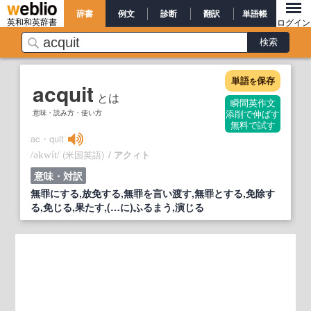
辞書
例文
診断
翻訳
単語帳
英和和英辞書
ログイン
単語
保存
を
acquit
とは
瞬間英作文
意味・読み方・使い方
添削で伸ばす
無料で試す
ac・quit
/
/
(米国英語)
アクィト
əkwít
意味・対訳
無罪にする,放免する,無罪を言い渡す,無罪とする,免除す
る,免じる,果たす,(…に)ふるまう,演じる