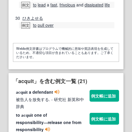
to
lead
a
fast
,
frivolous
and
dissipated
life
例文
30
ひきよせる
to
pull over
例文
Weblio例文辞書はプログラムで機械的に意味や英語表現を生成して
いるため、不適切な項目が含まれていることもあります。ご了承く
ださいませ。
「acquit」を含む例文一覧 (21)
a defendant
acquit
例文帳に追加
被告人を放免する.
- 研究社 新英和中
辞典
to
one of
acquit
例文帳に追加
responsibility―release one from
responsibility