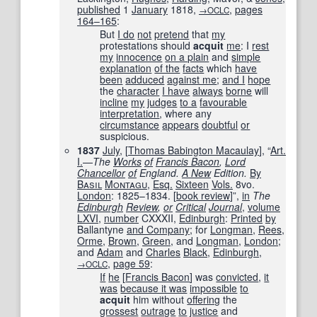
published
1
January
1818,
,
pages
→OCLC
164–165
:
But
I do
not
pretend
that
my
protestations should
acquit
me
: I
rest
my
innocence
on a plain
and
simple
explanation
of the
facts
which
have
been
adduced
against me
;
and I
hope
the
character
I have
always
borne
will
incline
my
judges
to a
favourable
interpretation
, where any
circumstance
appears
doubtful
or
suspicious.
1837
July
, [
Thomas Babington Macaulay
], “
Art.
I.
—
The
Works
of
Francis Bacon
,
Lord
Chancellor
of
England.
A New
Edition.
By
Basil
Montagu
,
Esq.
Sixteen
Vols.
8vo.
London
: 1825–1834.
[
book review
]
”,
in
The
Edinburgh
Review
,
or
Critical
Journal
,
volume
LXVI
,
number
CXXXII,
Edinburgh
:
Printed
by
Ballantyne
and Company
; for
Longman
,
Rees
,
Orme
,
Brown
,
Green
, and
Longman
,
London
;
and
Adam
and
Charles
Black
,
Edinburgh
,
,
page
59
:
→OCLC
If
he
[
Francis Bacon
] was
convicted
,
it
was
because it was
impossible
to
acquit
him without
offering
the
grossest
outrage
to
justice
and