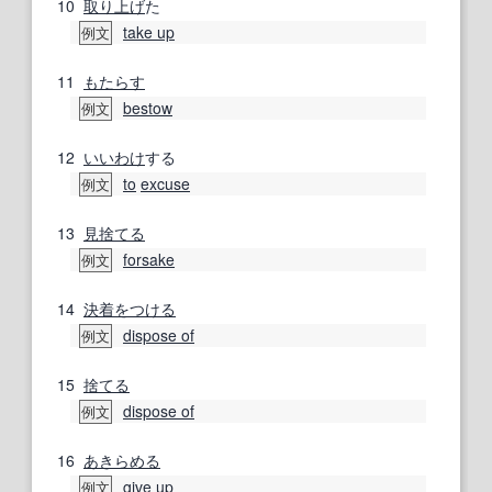
10
取り上げ
た
take up
例文
11
もたらす
bestow
例文
12
いいわけ
する
to
excuse
例文
13
見捨てる
forsake
例文
14
決着をつける
dispose of
例文
15
捨てる
dispose of
例文
16
あきらめる
give up
例文