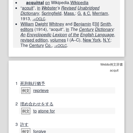
acquittal
on
Wikipedia.
Wikipedia
“
acquit
”,
in
Webster
’s
Revised
Unabridged
Dictionary
,
Springfield
,
Mass.
:
G.
& C.
Merriam
,
1913
,
.
→OCLC
William
Dwight
Whitney
and
Benjamin
E[
li
]
Smith
,
editors
(
1914
), “acquit”,
in
The
Century
Dictionary
:
An
Encyclopedic
Lexicon
of the
English Language
,
revised edition
,
volumes
I (A–C)
,
New York
,
N.Y.
:
The
Century
Co.
,
.
→OCLC
Weblio例文辞書
acquit
1
死刑執行
猶予
reprieve
例文
2
埋め合わせをする
to
atone for
例文
3
許す
forgive
例文