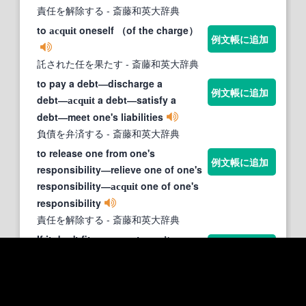
責任を解除する
- 斎藤和英大辞典
to
oneself （of the charge）
acquit
例文帳に追加
託された任を果たす
- 斎藤和英大辞典
to pay a debt―discharge a
例文帳に追加
debt―
a debt―satisfy a
acquit
debt―meet one's liabilities
負債を弁済する
- 斎藤和英大辞典
to release one from one's
例文帳に追加
responsibility―relieve one of one's
responsibility―
one of one's
acquit
responsibility
責任を解除する
- 斎藤和英大辞典
If it don't fit, you must
.
acquit
例文帳に追加
適合しなければ 無罪だ
- 映画・海外ド
ラマ英語字幕翻訳辞書
Let us
ourselves like men!
acquit
例文帳に追加