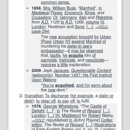
common sense.
1856
,
Mrs.
William
Busk
, “
Manfred
”,
in
Mediæval
Popes
,
Emperors
,
Kings
, and
Crusaders
:
Or
,
Germany
,
Italy
and
Palestine
,
from
A.D.
1125
to
A.D.
1268
,
volume
IV
,
London
: Hookham and
Sons
,
[
…
]
,
,
→OCLC
page
294
:
The
new
accusation
brought
by
Urban
[
Pope
Urban
IV
]
against
Manfred
of
murdering his
sister-in-law
's
embassador
—
it
may be
observed
that,
tacitly
,
he
acquits
him
of
parricide
,
fratricide
, and
nepoticide
—
requires
a little
explanation.
2009
, Jeph
Jacques
,
Questionable
Content
(
webcomic
),
Number 1457: His First Instinct
Upon Waking
:
"
You're
acquitted
,
and I
'm
sorry about
the
new
dent."
(
transitive
)
To
discharge
(
for example
, a
claim
or
debt
);
to
clear off
,
to pay
off
;
to
fulfil.
1576
,
George
Whetstone
, “The
Castle
of
Delight
:
[
…
]
”,
in
The Rocke
of
Regard
,
[
…
]
,
London
:
[
…
]
[
H.
Middleton
]
for
Robert
Waley,
; republished
in
J[ohn] P[ayne]
Collier
,
→OCLC
editor
,
The Rocke
of
Regard
,
[
…
]
(
Illustrations
of
Early
English
Poetry
;
vol.
2,
no. 2
),
London
: