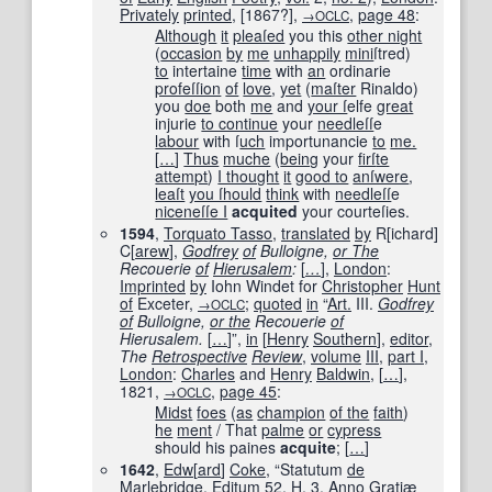
Privately
printed
,
[
1867?
]
,
,
page
48
:
→OCLC
Although
it
pleaſed
you this
other night
(
occasion
by
me
unhappily
mini
ſtred)
to
intertaine
time
with
an
ordinarie
profeſſion
of
love
,
yet
(
maſter
Rinaldo)
you
doe
both
me
and
your ſ
elfe
great
injurie
to continue
your
needleſſ
e
labour
with ſ
uch
importunancie
to
me.
[
…
]
Thus
muche
(
being
your
firſ
te
attempt
)
I thought
it
good to
anſwere
,
leaſt
you ſhould
think
with
needleſſ
e
niceneſſ
e I
acquited
your courteſies.
1594
,
Torquato Tasso
,
translated
by
R[ichard]
C[
arew
],
Godfrey
of
Bulloigne,
or The
Recouerie
of
Hierusalem
:
[
…
]
,
London
:
Imprinted
by
Iohn Windet for
Christopher
Hunt
of
Exceter,
;
quoted
in
“
Art.
III.
Godfrey
→OCLC
of
Bulloigne,
or the
Recouerie
of
Hierusalem.
[
…
]
”,
in
[
Henry
Southern
],
editor
,
The
Retrospective
Review
,
volume
III
,
part I
,
London
:
Charles
and
Henry
Baldwin
,
[
…
]
,
1821
,
,
page
45
:
→OCLC
Midst
foes
(
as
champion
of the
faith
)
he
ment
/ That
palme
or
cypress
should his paines
acquite
;
[
…
]
1642
,
Edw
[
ard
]
Coke
, “Statutum
de
Marlebridge,
Editum
52.
H.
3.
Anno
Gratiæ