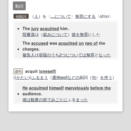
動詞
（
人
）を〈
…
について
〉
無罪にする
〈of/on〉
他動詞
The
jury
acquitted
him .
陪審員
は（
盗み
について
）
彼を
無罪
にした
The
accused
was
acquitted
on
two of
the
charges.
被告人
は
容疑
のうち
2つ
については
無罪
と
なった
acquit |
oneself
|
成句
((
かたい
))
ふるまう
（
通例
well
などの
副詞（
句
）
を伴う
）
He
acquitted
himself
marvelously
before the
audience.
彼は
観衆
の前で
みごとに
ふる
まった