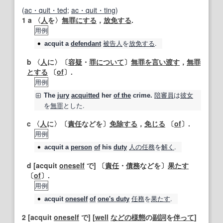
(
ac・quit・ted
;
ac・quit・ting
)
1
a 〈
人
を〉
無罪にする
，
放免する
.
用例
被告人
を
放免する
.
acquit
a
defendant
b 〈
人
に〉〔
容疑
・
罪
について
〕
無罪を言い渡す
，
無罪
とする
〔
of
〕.
用例
陪審員
は
彼女
The
jury
acquitted
her
of the
crime.
を
無罪
とした.
c 〈
人
に〉〔
責任
などを〕
免除する
，
免じる
〔
of
〕.
用例
人の
任務
を
解く
.
acquit
a
person
of
his
duty
d [acquit
oneself
で] 〔
責任
・
債務
などを〕
果たす
〔
of
〕.
用例
任務
を
果たす
.
acquit
oneself
of
one's duty
2
[acquit
oneself
で] [
well
などの
様態
の
副詞
を
伴って
]