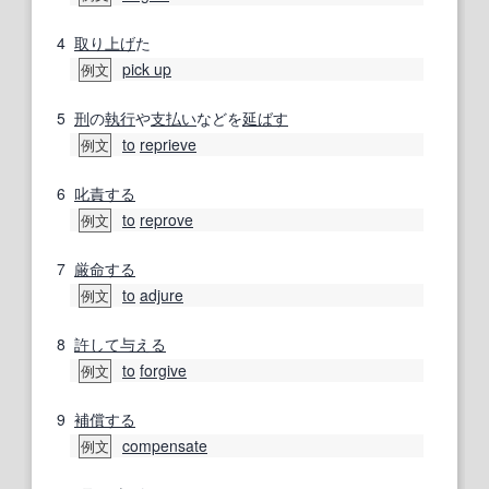
4
取り上げ
た
pick up
例文
5
刑
の
執行
や
支払い
などを
延ばす
to
reprieve
例文
6
叱責する
to
reprove
例文
7
厳命する
to
adjure
例文
8
許して
与える
to
forgive
例文
9
補償する
compensate
例文