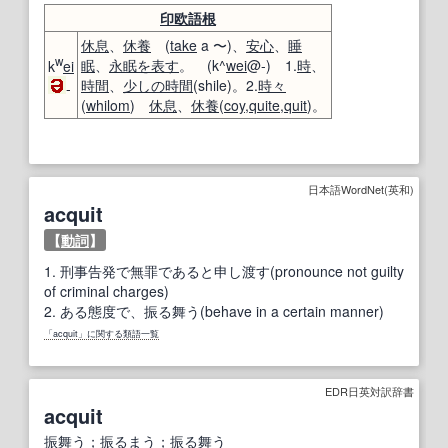
印欧語
根
休息
、
休養
(
take
a 〜)、
安心
、
睡
w
眠
、
永眠
を表す
。 (k^
wei
@-) 1.
時
、
k
ei
時間
、
少しの時間
(shile)。2.
時々
-
(
whilom
)
休息
、
休養
(
coy
,
quite
,
quit
)。
日本語WordNet(英和)
acquit
【
動詞
】
1.
刑事告発で無罪であると申し渡す(pronounce not guilty
of criminal charges)
2.
ある態度で、振る舞う(behave in a certain manner)
「acquit」に関する類語一覧
EDR日英対訳辞書
acquit
振舞う
；
振るまう
；
振る舞う