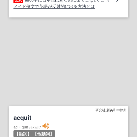
公式
メイド例文で英語が反射的に出る方法とは
研究社 新英和中辞典
acquit
ac・quit
/
əkwít
/
【動詞】
【他動詞】