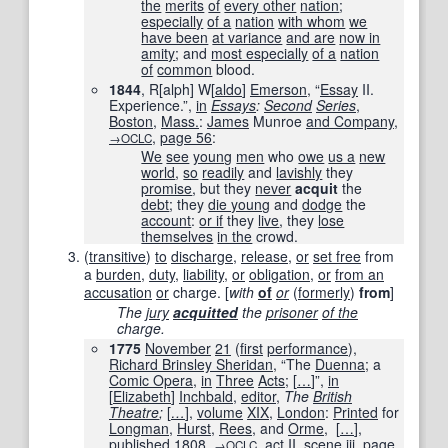
the
merits
of
every other
nation
;
especially
of a
nation
with whom
we
have been
at variance
and are
now in
amity
; and
most especially
of a
nation
of
common
blood.
1844
, R[alph] W[
aldo
]
Emerson
, “
Essay
II.
Experience.”,
in
Essays
:
Second
Series
,
Boston
,
Mass.
:
James
Munroe
and Company
,
,
page
56
:
→OCLC
We
see
young
men
who
owe
us a
new
world
,
so
readily
and
lavishly
they
promise
, but they
never
acquit
the
debt
; they
die young
and
dodge
the
account
:
or if
they
live
, they
lose
themselves
in the
crowd.
(
transitive
)
to
discharge
,
release
,
or
set free
from
a
burden
,
duty
,
liability
,
or
obligation
,
or
from an
accusation
or
charge.
[
with
of
or
(
formerly
)
from
]
The
jury
acquitted
the
prisoner
of the
charge.
1775
November
21
(
first
performance
),
Richard Brinsley Sheridan
, “The
Duenna
; a
Comic Opera
,
in
Three
Acts
;
[
…
]
”,
in
[
Elizabeth
]
Inchbald
,
editor
,
The
British
Theatre
;
[
…
]
,
volume
XIX
,
London
:
Printed
for
Longman
,
Hurst
,
Rees
, and
Orme
,
[
…
]
,
published
1808
,
,
act
II
,
scene
iii
,
page
→OCLC