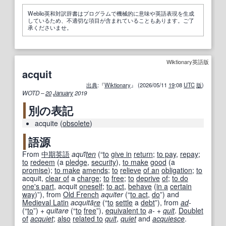
Weblio英和対訳辞書はプログラムで機械的に意味や英語表現を生成
しているため、不適切な項目が含まれていることもあります。ご了
承くださいませ。
Wiktionary英語版
acquit
出典
:『
Wiktionary
』 (2026/05/11
19
:08
UTC
版
)
WOTD –
20
January
2019
別の表記
acquite
(
obsolete
)
語源
From
中期
英語
aquī̆
ten
(
“
to
give in
return
;
to pay
,
repay
;
to
redeem
(a
pledge
,
security
),
to make
good
(a
promise
);
to make
amends
;
to
relieve
of an
obligation
;
to
acquit,
clear of
a
charge
;
to
free
;
to
deprive
of
;
to do
one's part
, acquit
oneself
;
to act
,
behave
(
in a
certain
way
)
”
)
, from
Old French
aquiter
(
“
to act
,
do
”
)
and
Medieval Latin
acquitā
re
(
“
to
settle
a
debt
”
)
, from
ad
-
(
“
to
”
)
+
quitare
(
“
to
free
”
)
,
equivalent to
a-
+‎
quit
.
Doublet
of
acquiet
;
also
related to
quit
,
quiet
and
acquiesce
.