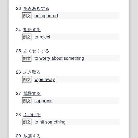
23
あきあきする
being
bored
例文
24
拒絶する
to
reject
例文
25
あくせくする
to
worry about
something
例文
26
ふき取る
wipe away
例文
27
我慢する
suppress
例文
28
ぶつける
to
hit
something
例文
29
放蕩する