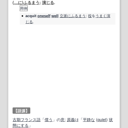
(
…に
)
ふるまう
;
演じる
.
用例
立派に
ふるまう
;
役
を
うまく
演
acquit
oneself
well
じる
.
【語源】
古期
フランス語
「
償う
」の
意
;
原義
は「
平静な
(
quiet
)
状
態にする
」