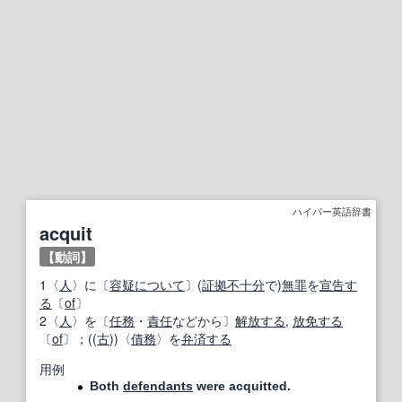
ハイパー英語辞書
acquit
【動詞】
1〈
人
〉に〔
容疑
について
〕(
証拠不十分
で)
無罪
を
宣告す
る
〔
of
〕
2〈
人
〉を〔
任務
・
責任
などから〕
解放する
,
放免する
〔
of
〕；((
古
))〈
債務
〉を
弁済する
用例
Both
defendants
were acquitted.