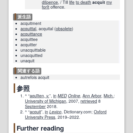
diſpence
, / Till
life
to death
acquit
my
forſt
offence.
派生語
acquitment
acquittal
,
acquital
(
obsolete
)
acquittance
acquittee
acquitter
unacquittable
unacquitted
unaquit
関連する語
autrefois acquit
参照
^
“
aquī̆ten,
v.
”,
in
MED
Online
,
Ann Arbor
,
Mich.
:
University of Michigan
,
2007
,
retrieved
8
September
2018
.
^
“
acquit
”,
in
Lexico
, Dictionary.com;
Oxford
University Press
,
2019–2022
.
Further reading