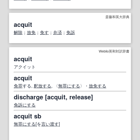
斎藤和英大辞典
acquit
解除
；
放免
；
免す
；
弁済
；
免訴
Weblio英和対訳辞書
acquit
アクイット
acquit
免罪
する,
釈放する
, 〈
無罪にする
〉・
放免する
discharge [acquit, release]
免訴
にする
acquit sb
無罪にする
[を
言い渡す
]