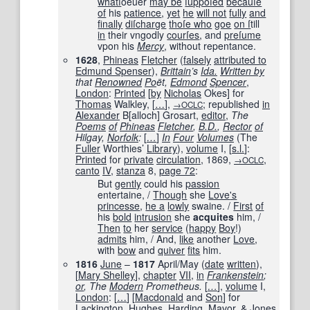
whatſ
oeuer
may be
ſuppoſed
becauſe
of
his
patience
,
yet
he
will not
fully
and
finally
diſcharge
thoſe who
goe
on ſ
till
in
their vngodly
courſes
, and
preſume
vpon his
Mercy
, without repentance.
1628
,
Phineas
Fletcher
(
falsely
attributed to
Edmund Spenser
),
Brittain
’s
Ida.
Written by
that
Renowned
Po
ët,
Edmond
Spencer
,
London
:
Printed
[
by
Nicholas
Okes] for
Thomas
Walkley,
[
…
]
,
; republished
in
→OCLC
Alexander
B[alloch] Grosart,
editor
,
The
Poems
of
Phineas
Fletcher
,
B.D.
,
Rector
of
Hilgay,
Norfolk
:
[
…
]
In
Four
Volumes
(The
Fuller
Worthies’
Library
),
volume
I,
[
s.l.
]
:
Printed
for
private
circulation
,
1869
,
,
→OCLC
canto
IV
,
stanza
8,
page
72
:
But
gently
could his
passion
entertaine, /
Though
she
Love
's
princesse
,
he a
lowly
swaine. /
First
of
his
bold
intrusion
she
acquites
him, /
Then
to
her
service
(
happy
Boy
!)
admits
him, / And,
like
another
Love
,
with
bow
and
quiver
fits
him.
1816
June
–
1817
April/May (
date
written
),
[
Mary Shelley
],
chapter
VII
,
in
Frankenstein
;
or
, The
Modern
Prometheus.
[
…
]
,
volume
I,
London
:
[
…
]
[
Macdonald
and
Son
]
for
Lackington,
Hughes
,
Harding
, Mavor, &
Jones
,