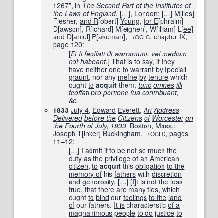
1267”,
in
The Second
Part of the
Institutes
of
the
Laws
of
England.
[
…
]
,
London
:
[
…
]
M
[
iles
]
Flesher,
and R
[
obert
]
Young
,
for E
[
phraim
]
D
[
awson
]
, R
[
ichard
]
M[eighen], W
[
illiam
]
L
[
ee
]
and D
[
aniel
]
P
[
akeman
]
,
,
chapter
IX
,
→OCLC
page
120
:
[
Et ſi
feoffati
illi
warrantum,
vel
medium
not
habeant.
]
That is to say
,
if
they
have neither one
to
warrant
by
ſpeciall
graunt
, nor any
meſne
by
tenure
which
ought
to
acquit
them,
tunc
omnes
illi
feoffati
pro
portione
ſua
contribuant,
&c.
1833
July 4
,
Edward
Everett
,
An
Address
Delivered
before the
Citizens
of
Worcester
on
the
Fourth of July
, 1833
,
Boston
,
Mass.
:
Joseph
T[
inker
]
Buckingham
,
,
pages
→OCLC
11–12
:
[
…
]
I admit
it to
be
not so much
the
duty
as
the
privilege
of an
American
citizen
,
to
acquit
this
obligation
to the
memory of
his
fathers
with
discretion
and generosity.
[
…
]
[I]
t is
not
the less
true
,
that there
are
many
ties
, which
ought
to
bind
our
feelings
to the
land
of
our fathers.
It is
characterstic
of a
magnanimous
people
to do
justice
to