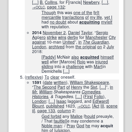
[
…
]
B.
Collins
, for F
[
rancis
]
Newbery
,
[
…
]
,
,
page
132
:
→OCLC
Though
this was
one of the
firſt
mercantile
tranſactions
of
my life
,
yet I
had
no doubt
about
acquitting
myſelf
with reputation.
2014
November 2
,
Daniel
Taylor
, “
Sergio
Ag
ü
ero
strike
wins
derby
for
Manchester
City
against
10-man
United
”,
in
The Guardian
‎,
London
,
archived
from
the original
on
2
July
2018
:
[
Paddy
] McNair
also
acquitted
himself
well
after [Marcos]
Rojo
was
injured
sliding
into a
challenge
with
Mart
ín
Demichelis
[
…
]
(
reflexive
)
To
clear
oneself.
1591
(
date
written
),
William Shakespeare
,
“
The Second
Part
of
Henry
the
Sixt
,
[
…
]
”,
in
Mr.
William
Shakespeares
Comedies
,
Histories
, & Tragedies.
[
…
]
(
First
Folio
),
London
:
[
…
]
Isaac
Iaggard, and
Ed
[
ward
]
Blount
,
published
1623
,
,
[
Act
III
,
scene
→OCLC
ii
]
,
page
133
,
column
2:
God forbid
any
Malice
ſ
hould
preuayle,
/ That
faultleſſ
e may condemne a
Noble man
: /
Pray
God
he
may
acquit
him
of ſ
uſ
picion.