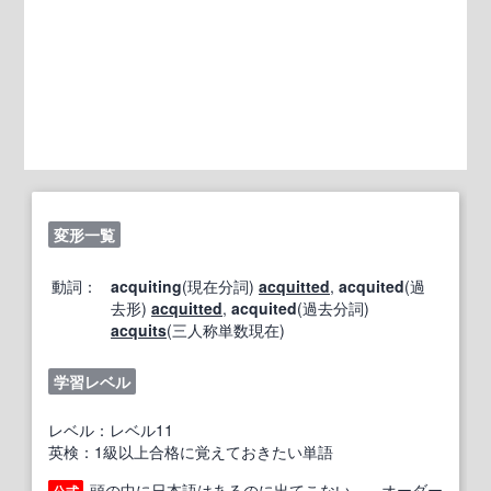
変形一覧
動詞：
acquiting
(現在分詞)
acquitted
,
acquited
(過
去形)
acquitted
,
acquited
(過去分詞)
acquits
(三人称単数現在)
学習レベル
レベル：レベル11
英検：1級以上合格に覚えておきたい単語
頭の中に日本語はあるのに出てこない…。オーダー