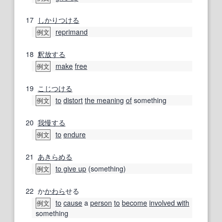
17
しかりつける
reprimand
例文
18
釈放する
make
free
例文
19
こじつける
to
distort
the meaning
of
something
例文
20
我慢する
to
endure
例文
21
あきらめる
to give up
(something)
例文
22
か
かわら
せる
to
cause
a
person
to
become
involved with
例文
something