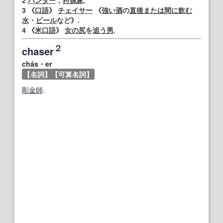
3
《
口語
》
チェイサー
《
強い酒
の
直後
または
間に
飲む
水
・
ビール
など》.
4
《
米
口語
》
女の
尻
を
追う
男
.
２
chaser
chás・er
【名詞】
【可算名詞】
彫金師
.