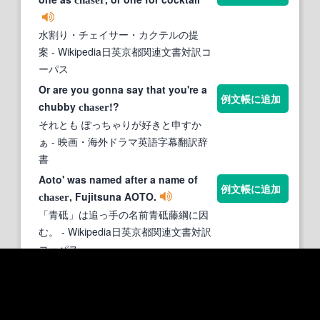
chaser
水割り・チェイサー・カクテルの提
案
- Wikipedia日英京都関連文書対訳コ
ーパス
Or are you gonna say that you're a
例文帳に追加
chubby
!?
chaser
それとも ぽっちゃりが好きと申すか
ぁ
- 映画・海外ドラマ英語字幕翻訳辞
書
Aoto' was named after a name of
例文帳に追加
, Fujitsuna AOTO.
chaser
「青砥」は追っ手の名前青砥藤綱に因
む。
- Wikipedia日英京都関連文書対訳
コーパス
This amateur storm
harold
chaser
例文帳に追加
gull is under arrest.
素人の嵐追跡者 ハロルドガルを逮捕し