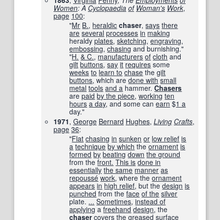
1863
,
Virginia
Penny
,
The
Employments
of
Women
: A
Cyclopaedia
of
Woman's
Work
,
page
100
:
"
Mr
B.
,
heraldic
chaser
,
says
there
are
several
processes
in
making
heraldy
plates
,
sketching
,
engraving
,
embossing
,
chasing
and burnishing."
"
H.
& C.
,
manufacturers
of
cloth
and
gilt
buttons
,
say
it
requires
some
weeks
to
learn to
chase
the
gilt
buttons
, which are
done with
small
metal
tools
and a
hammer.
Chasers
are
paid
by the piece
,
working
ten
hours
a day
, and some can
earn
$
1 a
day."
1971
,
George
Bernard
Hughes
,
Living
Crafts
,
page
36
:
"
Flat
chasing
in
sunken
or
low relief
is
a
technique
by which
the
ornament
is
formed
by
beating
down
the ground
from the
front.
This is
done in
essentially
the same
manner
as
repoussé
work
, where the
ornament
appears
in
high relief
, but the
design
is
punched
from the
face
of the
silver
plate.
...
Sometimes
,
instead of
applying
a
freehand
design
, the
chaser
covers
the
greased
surface