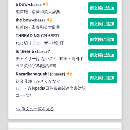
a bow-
chaser
例文帳に追加
艦首砲
- 斎藤和英大辞典
the bow-
chaser
例文帳に追加
船首砲
- 斎藤和英大辞典
THREADING
CHASER
例文帳に追加
ねじ切りチェーザ
- 特許庁
Is there a
?
chaser
例文帳に追加
チェイサーは ないの?
- 映画・海外ド
ラマ英語字幕翻訳辞書
Kazarikanagushi (
)
chaser
例文帳に追加
錺金具師（かざりかなぐ
し）
- Wikipedia日英京都関連文書対訳
コーパス
>> 例文の一覧を見る