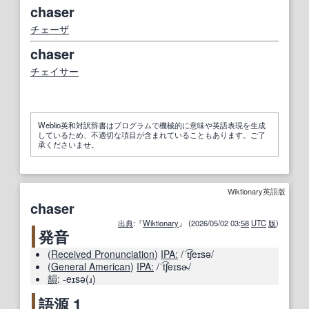
chaser
チェーザ
chaser
チェイサー
Weblio英和対訳辞書はプログラムで機械的に意味や英語表現を生成
しているため、不適切な項目が含まれていることもあります。ご了
承くださいませ。
Wiktionary英語版
chaser
出典
:『
Wiktionary
』 (2026/05/02 03:
58
UTC
版
)
発音
(
Received Pronunciation
)
IPA:
/ˈt͡ʃeɪsə/
(
General American
)
IPA:
/ˈt͡ʃeɪsɚ/
韻
:
-eɪsə(ɹ)
語源 1