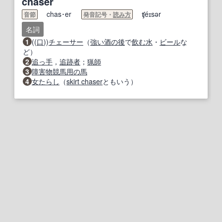
chaser
chas･er
ʧéɪsər
音節
発音記号・
読み方
名詞
1
((
口
))
チェーサー
（
強い酒
の後
で
飲む
水
・
ビール
な
ど）
2
追っ手
，
追跡者
；
猟師
3
障害物
競馬
用の
馬
4
女たらし
（
skirt chaser
ともいう）