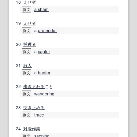
18
えせ者
a sham
例文
19
えせ者
a
pretender
例文
20
捕獲者
a
captor
例文
21
狩人
a
hunter
例文
22
歩きまわる
こと
wandering
例文
23
突き止める
trace
例文
24
対濠
作業
sapping
例文