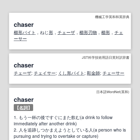
機械工学英和和英辞典
chaser
櫛形
バイト
，ねじ
形
，
チェーザ
，
櫛形
刃物
，
櫛形
，
チェ
ーサー
JST科学技術用語日英対訳辞書
chaser
チェーザ
;
チェイサー
;
くし形バイト
;
彫金師
;
チェーサー
日本語WordNet(英和)
chaser
【
名詞
】
1.
もう一杯の後ですぐにまた飲む(a drink to follow
immediately after another drink)
2.
人を追跡しつかまえようとしている人(a person who is
pursuing and trying to overtake or capture)