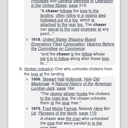
Principles
and
General
Methods
of
Operation
in the
United States
,
page
219
:
"A
chaser
follows
the
logs
to the
landing
,
often
riding
in a
rigging
sled
hollowed out
of a
log
, which
is
attached
to the
rear
log.
The
chaser
can
signal
to the
road
engineer
at
any
point..."
1918
,
United States
Shipping
Board
Emergency
Fleet
Corporation
:
Hearing
Before
the
Committee
on
Commerce
:
"and the
chaser
is
the
fellow
whose
job
it is
to follow
along after these
logs
to..."
(
timber industry
)
One who unhooks chokers from
the
logs
at
the landing.
1956
,
Stewart
Hall
Holbrook
,
Holy
Old
Mackinaw
: A
Natural History
of the
American
Lumber-Jack
,
page
184
:
"The
rigging
slinger
hooks
the chokers
to the
main line
, the
chaser
unhooks
them
at
the
spar
tree."
1975
,
Fred
Moira
Farrow
,
Nobody
Here
But
Us
:
Pioneers
of the
North
,
page
170
:
A chaser was
the man
who unhooked
the
logs
that were yarded
in
to the
spar
tree.