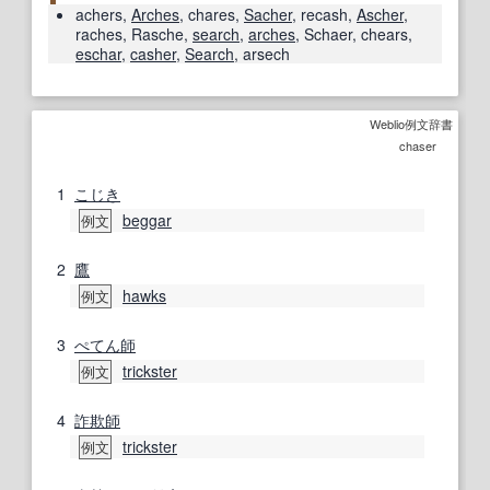
achers
,
Arches
,
chares
,
Sacher
,
recash
,
Ascher
,
raches
,
Rasche
,
search
,
arches
,
Schaer
,
chears
,
eschar
,
casher
,
Search
,
arsech
Weblio例文辞書
chaser
1
こじき
beggar
例文
2
鷹
hawks
例文
3
ぺてん師
trickster
例文
4
詐欺師
trickster
例文