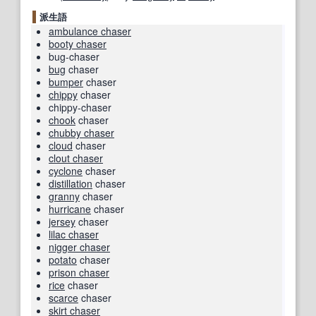
派生語
ambulance chaser
booty chaser
bug-chaser
bug
chaser
bumper
chaser
chippy
chaser
chippy-chaser
chook
chaser
chubby chaser
cloud
chaser
clout chaser
cyclone
chaser
distillation
chaser
granny
chaser
hurricane
chaser
jersey
chaser
lilac chaser
nigger chaser
potato
chaser
prison chaser
rice
chaser
scarce
chaser
skirt chaser