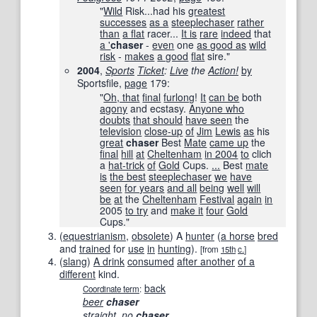
"
Wild
Risk...had his
greatest
successes
as a
steeplechaser
rather
than
a flat
racer...
It is
rare
indeed
that
a '
chaser
-
even
one
as good as
wild
risk
-
makes
a good
flat
sire."
2004
,
Sports
Ticket
:
Live
the
Action!
by
Sportsfile,
page
179:
"
Oh, that
final
furlong
!
It
can be
both
agony
and ecstasy.
Anyone who
doubts
that should
have seen
the
television
close-up
of
Jim
Lewis
as
his
great
chaser
Best
Mate
came up
the
final
hill
at
Cheltenham
in 2004
to
clich
a
hat-trick
of
Gold
Cups.
...
Best
mate
is
the best
steeplechaser
we
have
seen
for years
and all
being
well
will
be
at
the
Cheltenham
Festival
again
in
2005
to try
and
make it
four
Gold
Cups."
(
equestrianism
,
obsolete
)
A
hunter
(
a horse
bred
and
trained
for
use
in
hunting
)
.
[from
15th
c.
]
(
slang
)
A drink
consumed
after another
of a
different
kind.
back
Coordinate term
:
beer
chaser
straight
,
no
chaser