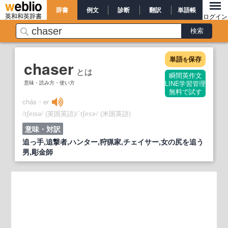
辞書
例文
診断
翻訳
単語帳
英和和英辞書
ログイン
単語
保存
を
chaser
とは
瞬間英作文
意味・読み方・使い方
LINE学習管理
無料で試す
chás・er
/
/
(英国英語)
/
/
(米国英語)
tʃeɪsə
ˈtʃesɝ
意味・対訳
追っ手,追撃者,ハンター,狩猟家,チェイサー,女の尻を追う
男,彫金師