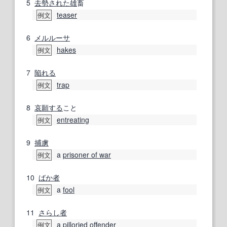
5
去勢された
雄
畜
teaser
例文
6
メルルーサ
hakes
例文
7
陥れる
trap
例文
8
哀願する
こと
entreating
例文
9
捕虜
a
prisoner of war
例文
10
ばか者
a
fool
例文
11
さらし
者
a
pilloried offender
例文