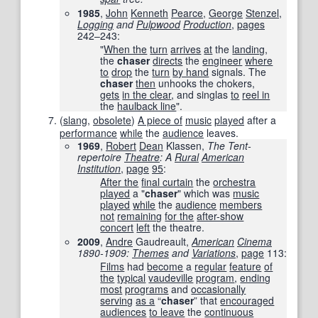
1985
,
John
Kenneth
Pearce
,
George
Stenzel
,
Logging
and
Pulpwood
Production
,
pages
242–243
:
"
When the
turn
arrives
at
the
landing
,
the
chaser
directs
the
engineer
where
to
drop
the
turn
by hand
signals. The
chaser
then
unhooks the chokers,
gets
in the clear
, and singlas
to
reel in
the
haulback line
".
(
slang
,
obsolete
)
A piece of
music
played
after a
performance
while
the
audience
leaves.
1969
,
Robert
Dean
Klassen,
The Tent-
repertoire
Theatre
: A
Rural
American
Institution
,
page
95
:
After the
final curtain
the
orchestra
played
a "
chaser
" which was
music
played
while
the
audience
members
not
remaining
for the
after-show
concert
left
the theatre.
2009
,
Andre
Gaudreault,
American
Cinema
1890-1909:
Themes
and
Variations
,
page
113
:
Films
had
become
a
regular
feature
of
the
typical
vaudeville
program
,
ending
most
programs
and
occasionally
serving
as a
“
chaser
” that
encouraged
audiences
to leave
the
continuous