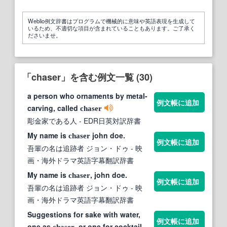
Weblio例文辞書はプログラムで機械的に意味や英語表現を生成して
いるため、不適切な項目が含まれていることもあります。ご了承く
ださいませ。
「chaser」を含む例文一覧 (30)
a person who ornaments by metal-
例文帳に追加
carving, called
chaser
彫金家である人
- EDR日英対訳辞書
My name is
john doe.
chaser
例文帳に追加
吾輩の名は追跡者 ジョン・ドゥ
- 映
画・海外ドラマ英語字幕翻訳辞書
My name is
, john doe.
chaser
例文帳に追加
吾輩の名は追跡者 ジョン・ドゥ
- 映
画・海外ドラマ英語字幕翻訳辞書
Suggestions for sake with water,
例文帳に追加
one as
, or one for cocktail