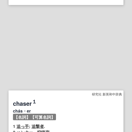
研究社 新英和中辞典
１
chaser
chás・er
【名詞】
【可算名詞】
1
追っ手
;
追撃
者
.
2
ハンター
，
狩猟家
.