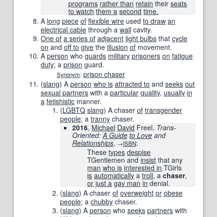
programs
rather than
retain
their
seats
to watch
them a
second
time.
A
long
piece
of
flexible wire
used
to draw
an
electrical cable
through a
wall
cavity.
One of
a series of
adjacent
light bulbs
that
cycle
on
and
off to
give
the
illusion
of
movement.
A
person
who
guards
military
prisoners
on
fatigue
duty
; a
prison
guard.
prison chaser
Synonym
:
(
slang
)
A
person
who is
attracted to
and
seeks
out
sexual partners
with a
particular
quality
,
usually
in
a
fetishistic
manner.
(
LGBTQ
slang
)
A chaser
of
transgender
people
; a
tranny
chaser.
2016
,
Michael
David
Freel,
Trans-
Oriented:
A Guide
to Love
and
Relationships
,
:
→
ISBN
These
types
despise
TGentlemen and
insist
that any
man
who is
interested in
TGirls
is
automatically
a
troll
, a
chaser
,
or
just a
gay man
in
denial.
(
slang
)
A chaser
of
overweight
or
obese
people
; a
chubby
chaser.
(
slang
)
A
person
who
seeks
partners
with