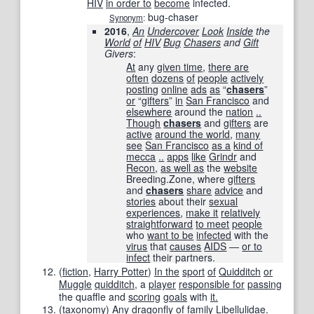
HIV
in order to
become
infected.
bug-chaser
Synonym
:
2016
,
An
Undercover
Look
Inside
the
World
of
HIV
Bug
Chasers
and
Gift
Givers
‎:
At
any
given time
,
there are
often
dozens
of
people
actively
posting
online
ads
as
“
chasers
”
or
“
gifters
”
in
San Francisco
and
elsewhere
around the
nation
..
Though
chasers
and
gifters
are
active
around the world
,
many
see
San Francisco
as a
kind of
mecca
..
apps
like
Grindr
and
Recon
,
as well as
the
website
Breeding.Zone, where
gifters
and
chasers
share
advice
and
stories
about their
sexual
experiences
,
make it
relatively
straightforward
to meet
people
who
want to be
infected
with the
virus
that
causes
AIDS
—
or to
infect
their partners.
(
fiction
,
Harry Potter
)
In the
sport
of
Quidditch
or
Muggle
quidditch
, a
player
responsible for
passing
the quaffle and
scoring
goals
with
it.
(
taxonomy
)
Any
dragonfly
of
family
Libellulidae
.