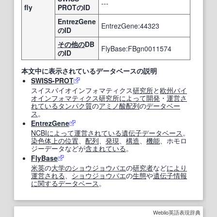
---
fly
PROTのID
EntrezGene
EntrezGene:44323
のID
その他の
DB
FlyBase:FBgn0011574
のID
本文中に表示されているデータベースの説明
SWISS-PROT
スイスバイオインフォマティクス
研究所
と
欧州
バイ
オインフォマティクス
研究所
によって
開発
・
運営
さ
れている
タンパク質
の
アミノ酸配列
の
データベー
ス
。
EntrezGene
NCBI
によって
運営
されている
遺伝子データベース
。
染色体
上の
位置
、
配列
、
発現
、
構造
、
機能
、ホモロ
ジーデータなどが
含まれている
。
FlyBase
米英
の
大学の
ショウジョウバエ
の
研究者
など
により
運営
される
、
ショウジョウバエ
の
生態
や
遺伝子情報
に関する
データベース
。
Weblio英語表現辞典