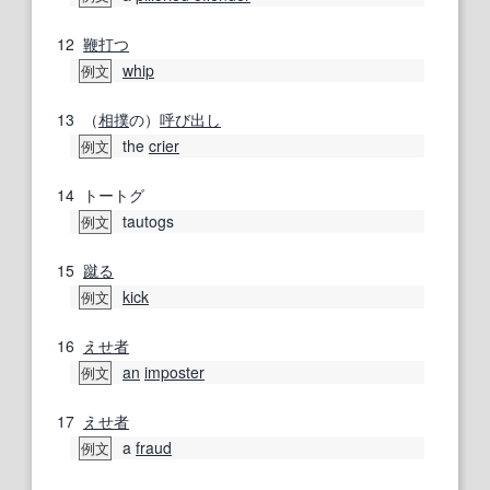
12
鞭打つ
whip
例文
13
（
相撲
の）
呼び出し
the
crier
例文
14
トートグ
tautogs
例文
15
蹴る
kick
例文
16
えせ者
an
imposter
例文
17
えせ者
a
fraud
例文