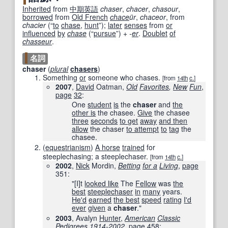
Inherited
from
中期
英語
chaser
,
chacer
,
chasour
,
borrowed
from
Old French
chace
ür
,
chaceor
, from
chacier
(
“
to
chase
,
hunt
”
)
;
later
senses
from
or
influenced
by
chase
(
“
pursue
”
)
+‎
-
er
.
Doublet
of
chasseur
.
名詞
chaser
(
plural
chasers
)
Something
or
someone who chases.
[from
14th
c.
]
2007
,
David
Oatman,
Old
Favorites
,
New
Fun
,
page
32
:
One
student
is
the
chaser
and
the
other is
the chasee.
Give
the chasee
three
seconds
to get
away
and then
allow
the chaser
to attempt
to
tag
the
chasee.
(
equestrianism
)
A horse
trained
for
steeplechasing; a steeplechaser.
[from
14th
c.
]
2002
,
Nick
Mordin,
Betting
for a
Living
,
page
351
:
"[I]t
looked like
The
Fellow
was
the
best
steeplechaser
in
many
years.
He'd
earned
the best
speed
rating
I'd
ever
given
a
chaser
."
2003
, Avalyn
Hunter
,
American
Classic
Pedigrees
1914-2002
,
page
458
: