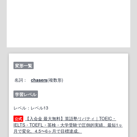
変形一覧
名詞：
chasers
(複数形)
学習レベル
レベル：レベル13
【入会金 最大無料】英語塾リバティ｜TOEIC・
公式
IELTS・TOEFL・英検・大学受験で圧倒的実績。最短1ヶ
月で変化、4.5〜6ヶ月で目標達成。