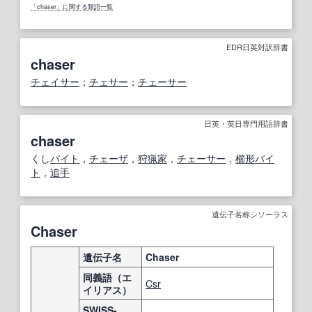
「chaser」に関する類語一覧
EDR日英対訳辞書
chaser
チェイサー
；
チェサー
；
チェーサー
日英・英日専門用語辞書
chaser
くし
バイト
，
チェーザ
，
狩猟家
，
チェーサー
，
櫛形
バイ
ト
，
追手
遺伝子名称シソーラス
Chaser
遺伝子名
Chaser
同義語（エ
Csr
イリアス）
SWISS-