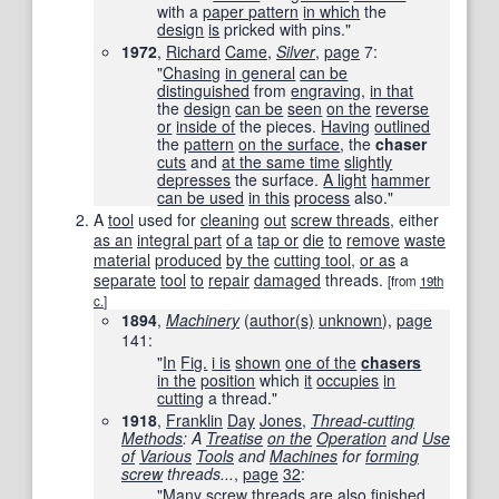
with a
paper pattern
in which
the
design
is
pricked with pins."
1972
,
Richard
Came
,
Silver
,
page
7:
"
Chasing
in general
can be
distinguished
from
engraving
,
in that
the
design
can be
seen
on the
reverse
or
inside of
the pieces.
Having
outlined
the
pattern
on the surface
, the
chaser
cuts
and
at the same time
slightly
depresses
the surface.
A light
hammer
can be used
in this
process
also."
A
tool
used for
cleaning
out
screw threads
, either
as an
integral part
of a
tap or
die
to
remove
waste
material
produced
by the
cutting tool
,
or as
a
separate
tool
to
repair
damaged
threads.
[from
19th
c.
]
1894
,
Machinery
(
author
(s)
unknown
),
page
141:
"
In
Fig.
i is
shown
one of the
chasers
in the
position
which
it
occupies
in
cutting
a thread."
1918
,
Franklin
Day
Jones
,
Thread-cutting
Methods
: A
Treatise
on the
Operation
and
Use
of
Various
Tools
and
Machines
for
forming
screw
threads...
,
page
32
:
"
Many
screw threads
are
also
finished