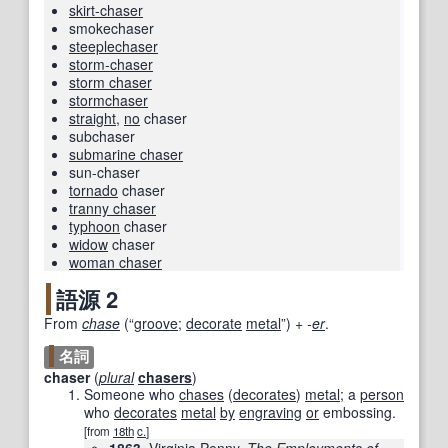
skirt-chaser
smokechaser
steeplechaser
storm-chaser
storm chaser
stormchaser
straight
,
no
chaser
subchaser
submarine chaser
sun-chaser
tornado
chaser
tranny chaser
typhoon
chaser
widow
chaser
woman chaser
語源 2
From
chase
(
“
groove
;
decorate
metal
”
)
+‎
-
er
.
名詞
chaser
(
plural
chasers
)
Someone who
chases
(
decorates
)
metal
; a
person
who
decorates
metal
by
engraving
or
embossing.
[from
18th
c.
]