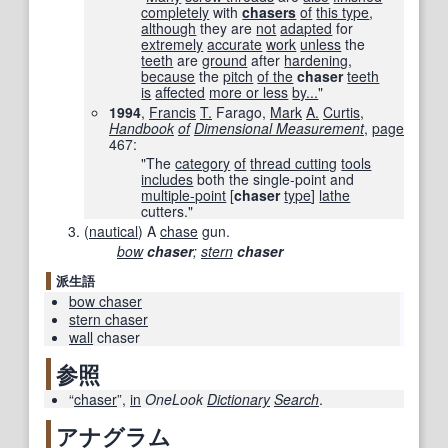
completely
with
chasers
of
this type
,
although
they are
not
adapted
for
extremely
accurate
work
unless
the
teeth
are
ground
after
hardening
,
because
the
pitch
of the
chaser
teeth
is
affected
more or less
by...
"
1994
,
Francis
T.
Farago,
Mark
A.
Curtis
,
Handbook
of
Dimensional Measurement
,
page
467
:
"The
category
of
thread cutting
tools
includes
both the single-point and
multiple-point
[
chaser
type
]
lathe
cutters."
(
nautical
)
A
chase
gun.
bow
chaser
;
stern
chaser
派生語
bow chaser
stern chaser
wall
chaser
参照
“
chaser
”,
in
OneLook
Dictionary
Search
.
アナグラム