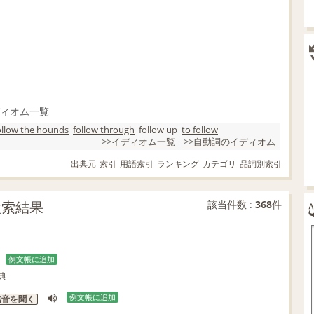
ィオム一覧
ollow the hounds
follow through
follow up
to follow
>>イディオム一覧
>>自動詞のイディオム
出典元
索引
用語索引
ランキング
カテゴリ
品詞別索引
検索結果
該当件数 :
368
件
例文帳に追加
典
例文帳に追加
発音を聞く