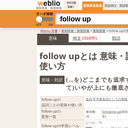
506万語
英和和英辞典
英語例文
英語
収録！
英和辞典・和英辞典
Weblio 辞書
>
英和辞典・和英辞典
>
英和辞典
>
follow u
意味
例文
(368件)
類語
follow upとは 意
使い方
(…を)どこまでも追求
意味・対訳
て)いやが上にも徹底さ
follow upの
名詞 不可算名詞としての意味
品詞ごとの意味や使い方
follow upの
複合動
following up
(現在
変形一覧
詞：
在)
レベル
：
15
follow upの学習レベル