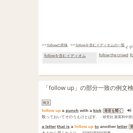
>>
>>
followの意味
followを含むイディオムの一覧
イデ
follow the crowd
f
followを含むイディオム
「follow up」の部分一致の例文
例文
follow
up
a
punch
with a
kick
発音を聞く
殴っておいてそのうえけとばす.
- 研究社 新英和中辞
a letter
that is
a
follow
up
to
another
letter
あとから届くたより
- EDR日英対訳辞書