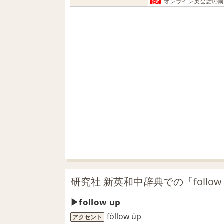
オンライン英会話の前
公式
研究社 新英和中辞典での「follow
follow up
fóllow úp
アクセント