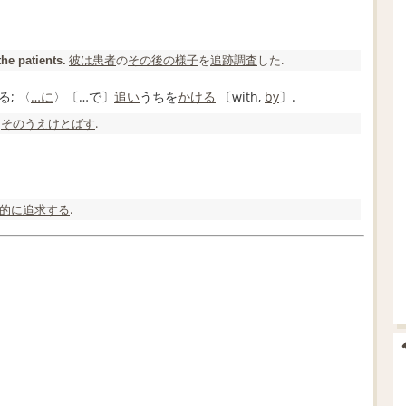
.
彼は
患者
の
その後の
様子
を
追跡調査
した.
he patients.
る; 〈
…に
〉〔…で〕
追い
うちを
かける
〔with,
by
〕.
て
そのうえ
けとばす
.
的に
追求する
.