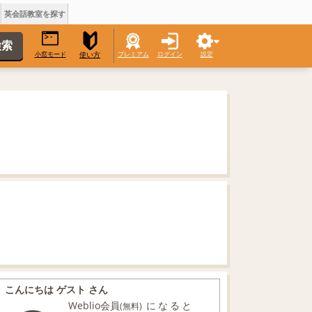
英会話教室を探す
小窓モード
プレミアム
ログイン
設定
使い方
こんにちは ゲスト さん
Weblio会員
になると
(無料)