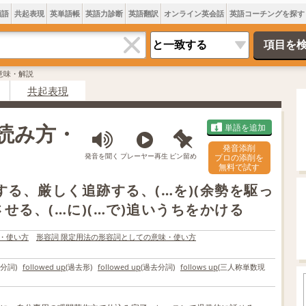
類語
共起表現
英単語帳
英語力診断
英語翻訳
オンライン英会話
英語コーチングを探す
pの意味・解説
共起表現
味・読み方・
単語を追加
発音添削
発音を聞く
プレーヤー再生
ピン留め
プロの添削を
無料で試す
する、厳しく追跡する、(…を)(余勢を駆っ
せる、(…に)(…で)追いうちをかける
・使い方
形容詞 限定用法の形容詞としての意味・使い方
分詞)
followed up
(過去形)
followed up
(過去分詞)
follows up
(三人称単数現