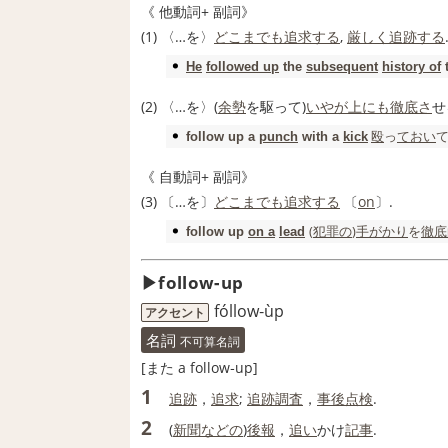
《
他動詞
+
副詞
》
(1) 〈…を〉
どこまでも
追求する
,
厳しく
追跡する
He
followed up
the
subsequent
history of
t
(2) 〈…を〉(
余勢
を駆って)
いやが上にも
徹底さ
せ
殴
っ
ておい
follow up
a
punch
with a
kick
《
自動詞
+
副詞
》
(3) 〔…を〕
どこまでも
追求する
〔
on
〕.
(
犯罪の
)
手がかり
を
徹底
follow up
on a
lead
follow‐up
fóllow‐ùp
アクセント
名詞
不可算名詞
[また a follow‐up]
1
追跡
，
追求
;
追跡調査
，
事後
点検
.
2
(
新聞
などの
)
後報
，
追い
かけ
記事
.