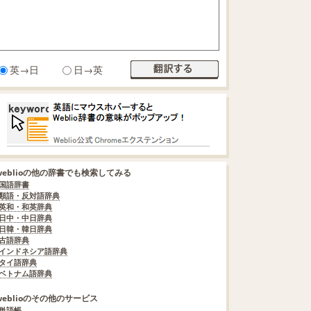
英→日
日→英
weblioの他の辞書でも検索してみる
国語辞書
類語・反対語辞典
英和・和英辞典
日中・中日辞典
日韓・韓日辞典
古語辞典
インドネシア語辞典
タイ語辞典
ベトナム語辞典
weblioのその他のサービス
単語帳