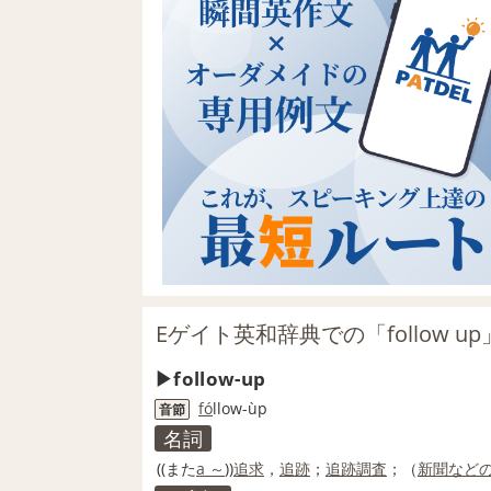
Eゲイト英和辞典での「follow u
follow-up
fo
́llow-ùp
音節
名詞
((また
a ～
))
追求
，
追跡
；
追跡調査
；（
新聞
など