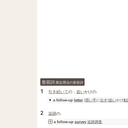
形容詞
限定用法の形容詞
1
引き続いて
の，
追い
かけの.
(
買い手
に
出す
)
追い
かけ
勧
a
follow‐up
letter
2
追跡
の.
追跡調査
.
a
follow‐up
survey