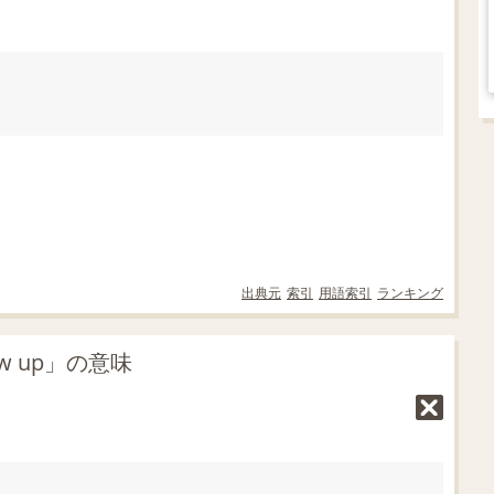
出典元
索引
用語索引
ランキング
w up」の意味