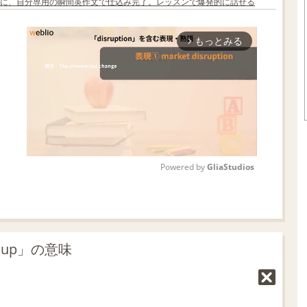
に、自分専用の瞬間英作文で仕込み完了。レッスンで爆発的に話せる
もっとみる
arrow_forward_ios
Powered by 
GliaStudios
M
u
t
 up」の意味
e