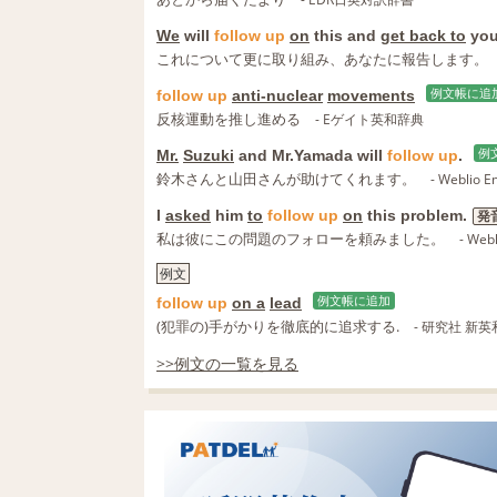
We
will
follow
up
on
this and
get back to
you
これについて更に取り組み、あなたに報告します。
follow
up
anti‐nuclear
movements
例文帳に追
反核運動を推し進める
- Eゲイト英和辞典
Mr.
Suzuki
and Mr.Yamada will
follow
up
.
例
鈴木さんと山田さんが助けてくれます。
- Weblio 
I
asked
him
to
follow
up
on
this problem.
発
私は彼にこの問題のフォローを頼みました。
- Web
例文
follow
up
on a
lead
例文帳に追加
(犯罪の)手がかりを徹底的に追求する.
- 研究社 新
>>例文の一覧を見る