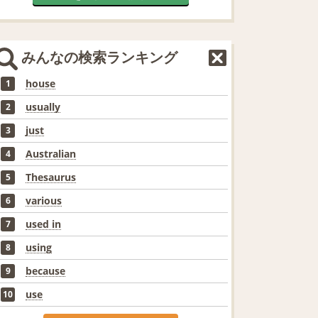
みんなの検索ランキング
house
1
usually
2
just
3
Australian
4
Thesaurus
5
various
6
used in
7
using
8
because
9
use
10