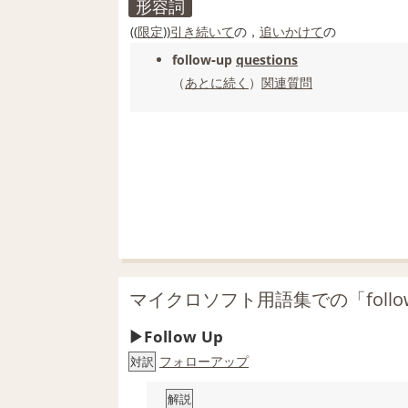
形容詞
((
限定
))
引き続いて
の，
追い
かけて
の
follow‐up
questions
（
あとに
続く
）
関連質問
マイクロソフト用語集での「follo
Follow Up
フォローアップ
対訳
解説