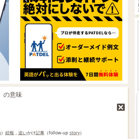
p」の意味
の
）
続報
，
追い
かけ
記事
（follow‐up
story
）