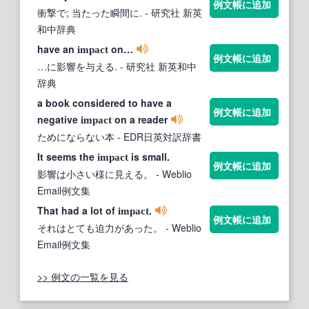
例文帳に追加
衝撃で; 当たった瞬間に.
- 研究社 新英
和中辞典
have an
on…
impact
例文帳に追加
…に影響を与える.
- 研究社 新英和中
辞典
a book considered to have a
例文帳に追加
negative
on a reader
impact
ためにならない本
- EDR日英対訳辞書
It seems the
is small.
impact
例文帳に追加
影響は小さい様に見える。
- Weblio
Email例文集
That had a lot of
.
impact
例文帳に追加
それはとても迫力があった。
- Weblio
Email例文集
>> 例文の一覧を見る