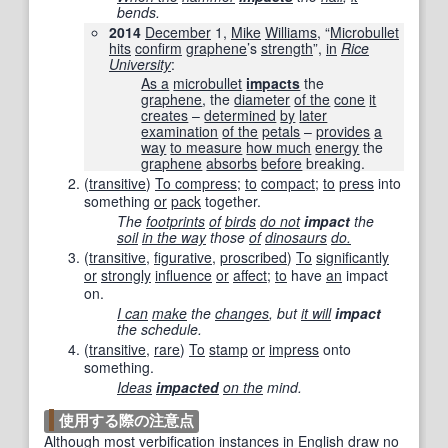
bends.
2014
December
1,
Mike
Williams
, “
Microbullet
hits
confirm
graphene
’s
strength
”,
in
Rice
University
‎:
As a
microbullet
impacts
the
graphene
, the
diameter
of the
cone
it
creates
–
determined
by
later
examination
of the
petals
–
provides
a
way
to measure
how much
energy
the
graphene
absorbs
before
breaking.
(
transitive
)
To compress
;
to
compact
;
to
press
into
something
or
pack
together.
The
footprints
of
birds
do not
impact
the
soil
in the way
those
of
dinosaurs
do.
(
transitive
,
figurative
,
proscribed
)
To
significantly
or
strongly
influence
or
affect
;
to
have
an
impact
on.
I can
make
the
changes
, but
it will
impact
the schedule.
(
transitive
,
rare
)
To
stamp
or
impress
onto
something.
Ideas
impacted
on the
mind.
使用する際の注意点
Although
most
verbification
instances
in English
draw
no