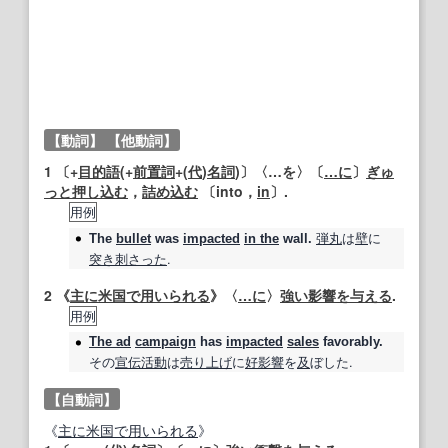
【動詞】
【他動詞】
1
〔+
目的語
(+
前置詞
+(
代
)
名詞
)〕〈…を〉〔
…に
〕
ぎゅ
っと
押し込む
，
詰め込む
〔into，
in
〕.
用例
弾丸
は
壁
に
The
bullet
was
impacted
in the
wall.
突き
刺
さった
.
2
《
主に
米国
で用いられる
》〈
…に
〉
強い影響を与える
.
用例
The ad
campaign
has
impacted
sales
favorably.
その
宣伝活動
は
売り上げ
に
好影響
を
及
ぼした.
【自動詞】
《
主に
米国
で用いられる
》