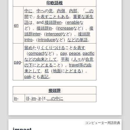
印欧語
根
中に
、
中へ
の
意
。
内側
、
内部
、「
…の
間
で」
を表す
こともある
。
重要な
派生
語
は、and,
接頭辞
en
-（
enable
な
en
ど）、
接頭辞
in
-（
increase
など）、
接
頭辞
inter
-（
intercept
など）、
接頭辞
intro
-（
introduce
など）
などの
単語
。
留め
たり
くくりつける
こと
を表す
（
compact
など）。
pay
,
peace
,
pacific
などの
由来
として
、
平和
（
人々
が
合意
pag
-
の下
に
とどまる
こと）。
travel
等の
由
来
として
、
杭
（
地面
に
とどまる
）。
pak
-とも
表記
。
接頭辞
in
-
(
il
-,
im
-,
ir
-)1.
…
の中に
コンピューター用語辞典
impact