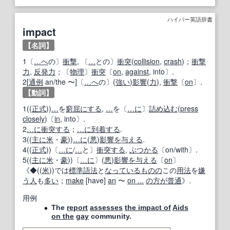
ハイパー英語辞書
impact
【名詞】
1〔
…へ
の〕
衝撃
, 〔
…
との〕
衝突
(
collision
,
crash
)；
衝撃
力
,
反発力
；〔
物理
〕
衝突
〔
on
,
against
, into〕.
2[
通例
an/the 〜]〔
…へ
の〕(
強い
)
影響
(
力
),
衝撃
〔
on
〕.
【動詞】
1((
正式
))
…
を
窮屈
にする
,
…
を〔
…に
〕
詰め込む
(
press
closely
)〔
in
, into〕.
2
…に
衝突する
；
…に
到着する
.
3((
主に
米
・
豪
))
…に
(
悪
)
影響を与える
.
4((
正式
))〔
…に
/
…
と〕
衝突する
,
ぶつかる
〔on/with〕.
5((
主に
米
・
豪
))〔
…に
〕(
悪
)
影響を与える
〔
on
〕
《◆((
米
))では
標準語
法
と
なっている
ものの
この
用法
を
嫌
う
人
も
多い
；
make
[have]
an
〜
on ...
の方が
普通
》.
用例
The
report
assesses
the impact of
Aids
on the
gay
community.