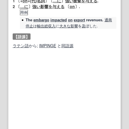
1
〔+
on
+(
代
)
名詞
〕〔
…に
〕
強い
衝撃を与える
.
2
〔
…に
〕
強い影響を与える
〔
on
〕.
用例
通商
The
embargo
impacted
on
export
revenues.
停止
は
輸出
総収入
に
大きな影響
を
及
ぼした.
【語源】
ラテン語
から;
IMPINGE
と
同
語源