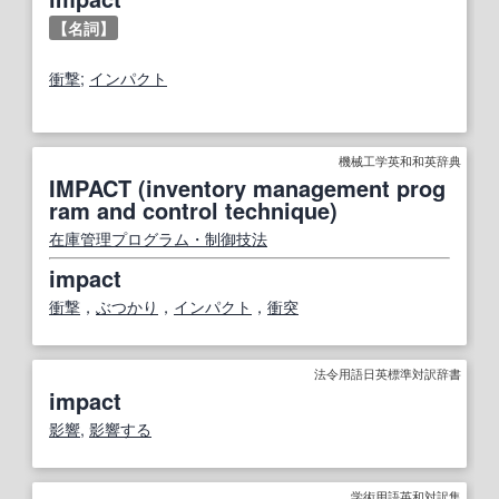
【名詞】
衝撃
;
インパクト
機械工学英和和英辞典
IMPACT (inventory management prog
ram and control technique)
在庫管理
プログラム・制御
技法
impact
衝撃
，
ぶつかり
，
インパクト
，
衝突
法令用語日英標準対訳辞書
impact
影響
,
影響する
学術用語英和対訳集