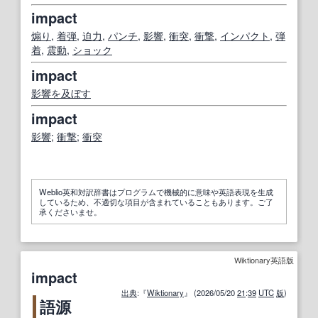
impact
煽り
,
着弾
,
迫力
,
パンチ
,
影響
,
衝突
,
衝撃
,
インパクト
,
弾
着
,
震動
,
ショック
impact
影響を及ぼす
impact
影響
;
衝撃
;
衝突
Weblio英和対訳辞書はプログラムで機械的に意味や英語表現を生成
しているため、不適切な項目が含まれていることもあります。ご了
承くださいませ。
Wiktionary英語版
impact
出典
:『
Wiktionary
』 (2026/05/20
21
:
39
UTC
版
)
語源