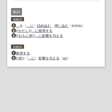
動詞
他動詞
1
…
を〈
…に
〉
詰め込む
，
押し込む
〈in/into〉
2
((
かたい
))
…に
衝突する
3
((
おもに
米
))
…に
影響を与える
自動詞
1
衝突する
2
((
米
))〈
…に
〉
影響を与える
〈
on
〉