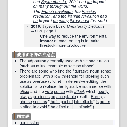
and
September 11
, 2001 had
an
impact
on
many
throughout
the world.
The
French revolution
, the
Russian
revolution
, and the
Iranian revolution
had
an
impact
on
many
throughout
the world.
2016
, Jayson
Lusk
,
Unnaturally
Delicious
,
,
page
111
:
→
ISBN
One way to
reduce
the
environmental
impact
of
meat eating
is to
make
livestock
more productive.
使用する際の注意点
The
adposition
generally
used with "impact"
is
"
on
"
(
such as
in
last
example
in section
above)
There are
some who
find
the
figurative
noun
sense
problematic
, with
a low
threshold
for
labeling
such
use
as
overuse
(
cliché
).
In
defensive
editing
, the
solution
is to
replace
the
figurative
noun
sense
with
effect
and the
verb
sense
with
affect
, which
nearly
always
produces
an
acceptable
result. (
Rarely
, a
phrase
such as
"
the impact of
late effects
"
is
better
stetted
to
avoid
"the
effect
of
[
...
]
effects
".)
同意語
percussion