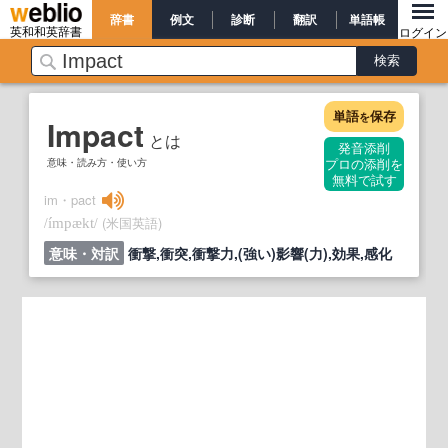
辞書
例文
診断
翻訳
単語帳
英和和英辞書
ログイン
単語
保存
を
Impact
とは
発音添削
意味・読み方・使い方
プロの添削を
無料で試す
im・pact
/
/
(米国英語)
ímpækt
意味・対訳
衝撃,衝突,衝撃力,(強い)影響(力),効果,感化