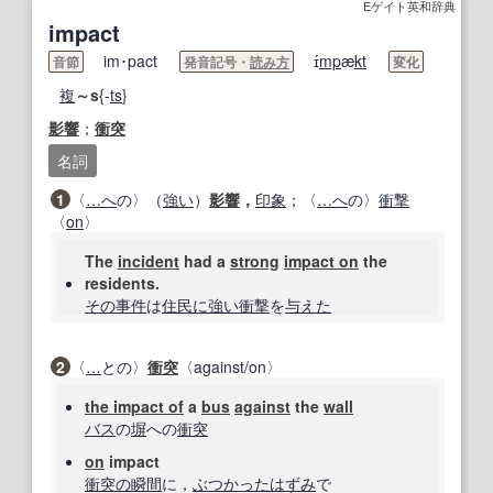
Eゲイト英和辞典
impact
im･pact
ɪ́
mp
æ
kt
音節
発音記号・
読み方
変化
複
～s
{-
ts
}
影響
；
衝突
名詞
1
〈
…へ
の〉（
強い
）
影響
，
印象
；〈
…へ
の〉
衝撃
〈
on
〉
The
incident
had a
strong
impact on
the
residents.
その事
件
は
住民
に強い
衝撃
を
与えた
2
〈
…
との〉
衝突
〈against/on〉
the impact of
a
bus
against
the
wall
バス
の
塀
への
衝突
on
impact
衝突の
瞬間
に，
ぶつかった
はずみ
で