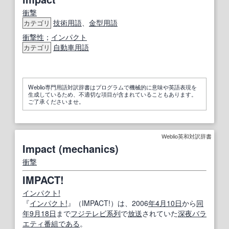
衝撃
技術用語
、
金型用語
カテゴリ
衝撃性
；
インパクト
自動車用語
カテゴリ
Weblio専門用語対訳辞書はプログラムで機械的に意味や英語表現を
生成しているため、不適切な項目が含まれていることもあります。
ご了承くださいませ。
Weblio英和対訳辞書
Impact (mechanics)
衝撃
IMPACT!
インパクト!
『
インパクト!
』（IMPACT!）は、2006
年
4月
10
日
から
同
年
9月
18日
まで
フジテレビ
系列
で
放送
されていた
深夜
バラ
エティ番組
である
。