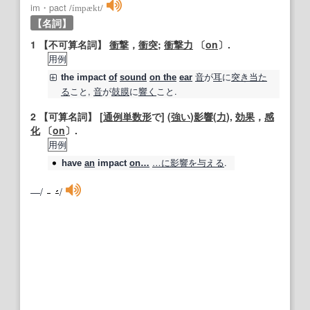
im・pact
/
ímpækt
/
【名詞】
1
【不可算名詞】
衝撃
，
衝突
;
衝撃力
〔
on
〕.
用例
音
が
耳
に
突き当た
the
impact
of
sound
on the
ear
る
こと,
音
が
鼓膜
に
響く
こと.
2
【可算名詞】
[
通例
単数形
で] (
強い
)
影響
(
力
),
効果
，
感
化
〔
on
〕.
用例
…に
影響を与える
.
have
an
impact
on…
―/
/