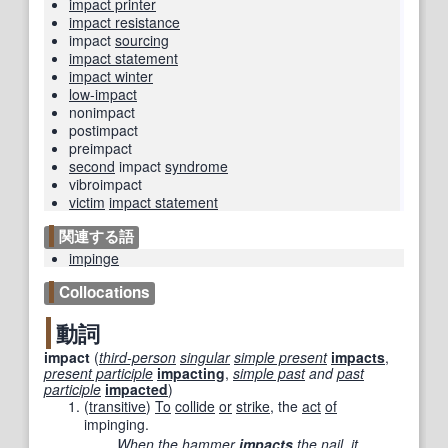
impact printer
impact resistance
impact
sourcing
impact statement
impact winter
low-impact
nonimpact
postimpact
preimpact
second
impact
syndrome
vibroimpact
victim
impact statement
関連する語
impinge
Collocations
動詞
impact
(
third-person
singular
simple present
impacts
,
present participle
impacting
,
simple past
and
past
participle
impacted
)
(
transitive
)
To
collide
or
strike
, the
act
of
impinging.
When the
hammer
impacts
the
nail
,
it