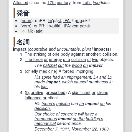
Attested
since the
17th
century
, from
Latin
imp
āctus
.
発音
(
noun
)
:
enPR:
im
ʹpă
kt
,
IPA:
/ˈɪ
mp
ækt/
(
verb
)
:
enPR:
im-p
ă
kt
ʹ
,
IPA:
/ɪmˈpækt/
韻
:
-æ
kt
名詞
impact
(
countable
and
uncountable
,
plural
impacts
)
The
striking
of
one body
against
another; collision.
The force
or
energy
of a
collision
of
two
objects.
The
hatchet
cut
the
wood
on
impact
.
(
chiefly
medicine
)
A
forced
impinging.
His
spine
had
an
impingement
;
L4
and
L5
made
impact
, which
caused
numbness
in
his
leg.
(
figurative
,
proscribed
)
A
significant
or
strong
influence
or
effect.
His
friend
's
opinion
had
an
impact
on
his
decision.
Our
choice
of
concrete
will have a
tremendous
impact
on the
building
's
mechanical
performance.
December
7,
1941
,
November
22
, 1963,