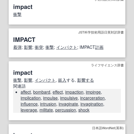
impact
衝撃
JST科学技術用語日英対訳辞書
IMPACT
着弾
;
影響
;
衝突
;
衝撃
;
インパクト
; IMPACT
計画
ライフサイエンス辞書
impact
衝撃
,
影響
,
インパクト
,
嵌入
する,
影響する
関連語
affect
,
bombard
,
effect
,
impaction
,
impinge
,
implication
,
impulse
,
impulsive
,
incarceration
,
influence
,
intrusion
,
invaginate
,
invagination
,
leverage
,
militate
,
percussion
,
shock
日本語WordNet(英和)