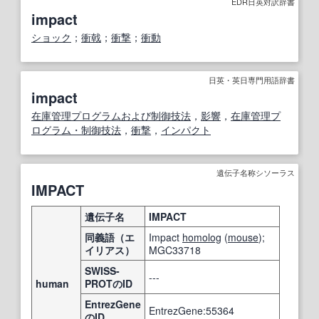
EDR日英対訳辞書
impact
ショック
；
衝戟
；
衝撃
；
衝動
日英・英日専門用語辞書
impact
在庫管理
プログラム
および
制御
技法
，
影響
，
在庫管理
プ
ログラム・制御
技法
，
衝撃
，
インパクト
遺伝子名称シソーラス
IMPACT
遺伝子名
IMPACT
同義語（エ
Impact
homolog
(
mouse
);
イリアス）
MGC33718
SWISS-
---
human
PROTのID
EntrezGene
EntrezGene:55364
のID