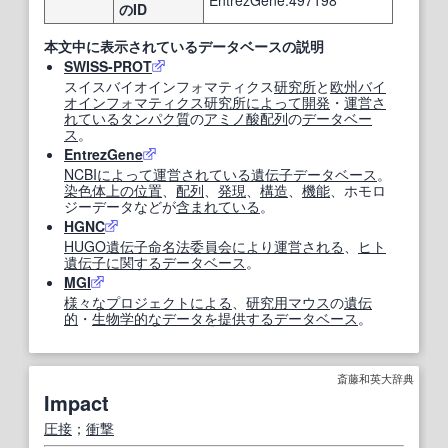
EntrezGene:497198
のID
本文中に表示されているデータベースの説明
SWISS-PROT
スイスバイオインフォマティクス
研究所
と
欧州
バイ
オインフォマティクス
研究所
によって
開発
・
運営
さ
れている
タンパク質
の
アミノ酸配列
の
データベー
ス
。
EntrezGene
NCBI
によって
運営
されている
遺伝子データベース
。
染色体
上の
位置
、
配列
、
発現
、
構造
、
機能
、ホモロ
ジーデータなどが
含まれている
。
HGNC
HUGO
遺伝子命名法
委員会
により
運営
される
、
ヒト
遺伝子
に関する
データベース
。
MGI
様々な
プロジェクト
による
、
研究
用
マウス
の
遺伝
的
・
生物学的な
データ
を提供する
データベース
。
斎藤和英大辞典
Impact
圧接
；
衝撃