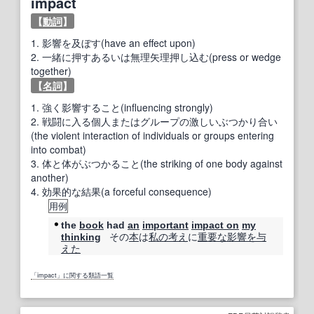
impact
【
動詞
】
1.
影響を及ぼす(have an effect upon)
2.
一緒に押すあるいは無理矢理押し込む(press or wedge
together)
【
名詞
】
1.
強く影響すること(influencing strongly)
2.
戦闘に入る個人またはグループの激しいぶつかり合い
(the violent interaction of individuals or groups entering
into combat)
3.
体と体がぶつかること(the striking of one body against
another)
4.
効果的な結果(a forceful consequence)
用例
the
book
had
an
important
impact on
my
その
本
は
私の考え
に
重要な
影響を
与
thinking
えた
「impact」に関する類語一覧