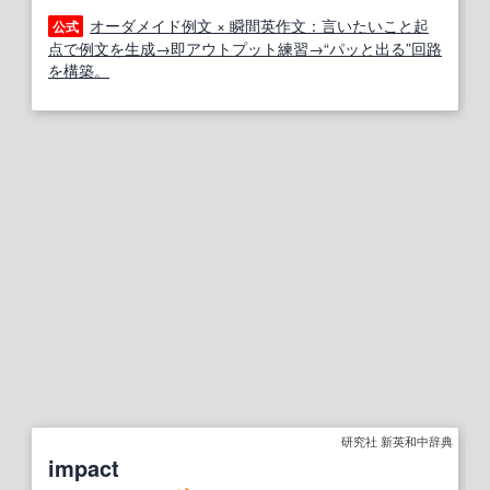
オーダメイド例文 × 瞬間英作文：言いたいこと起
公式
点で例文を生成→即アウトプット練習→“パッと出る”回路
を構築。
研究社 新英和中辞典
impact