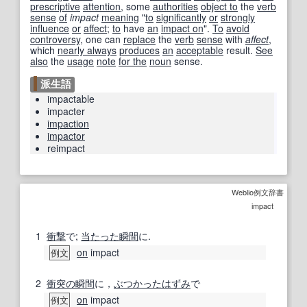
prescriptive
attention
, some
authorities
object to
the
verb
sense
of
impact
meaning
"
to
significantly
or
strongly
influence
or
affect
;
to
have
an
impact on
".
To
avoid
controversy
, one can
replace
the
verb
sense
with
affect
,
which
nearly always
produces
an
acceptable
result.
See
also
the
usage
note
for the
noun
sense.
派生語
impactable
impacter
impaction
impactor
reimpact
Weblio例文辞書
impact
1
衝撃
で;
当
たった
瞬間
に.
on
impact
例文
2
衝突の
瞬間
に，
ぶつかった
はずみ
で
on
impact
例文