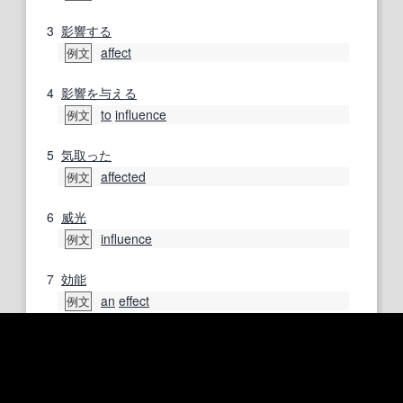
3
影響する
affect
例文
4
影響を与える
to
influence
例文
5
気取った
affected
例文
6
威光
influence
例文
7
効能
an
effect
例文
8
あること
が
行
なわれ
たちょう
ど
そのとき
impetus
例文