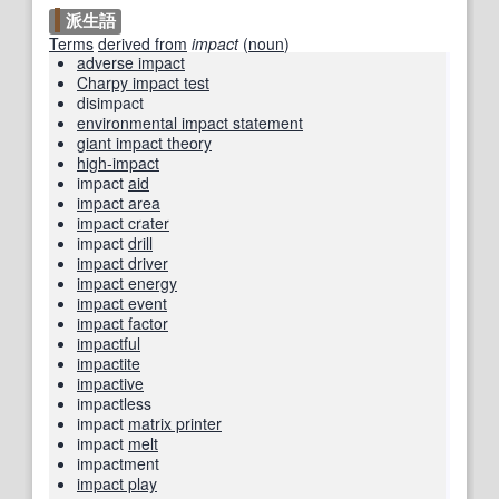
派生語
Terms
derived from
impact
(
noun
)
adverse impact
Charpy impact test
disimpact
environmental impact statement
giant impact theory
high-impact
impact
aid
impact area
impact crater
impact
drill
impact driver
impact energy
impact event
impact factor
impactful
impactite
impactive
impactless
impact
matrix printer
impact
melt
impactment
impact play