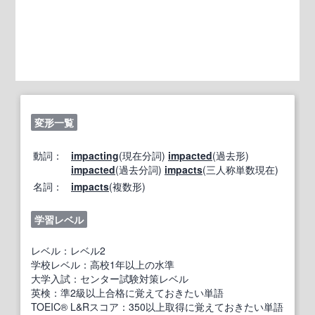
変形一覧
動詞：
impacting
(現在分詞)
impacted
(過去形)
impacted
(過去分詞)
impacts
(三人称単数現在)
名詞：
impacts
(複数形)
学習レベル
レベル：レベル2
学校レベル：高校1年以上の水準
大学入試：センター試験対策レベル
英検：準2級以上合格に覚えておきたい単語
TOEIC® L&Rスコア：350以上取得に覚えておきたい単語