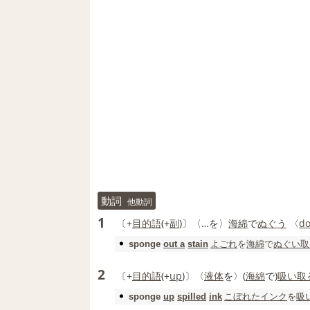
動詞
他動詞
1
〔+
目的語
(+
副
)〕〈…を〉
海綿
で
ぬぐう
〈
d
よごれ
を
海綿
で
ぬぐい取
sponge
out a
stain
2
〔+
目的語
(+
up
)〕〈
液体
を〉(
海綿
で)
吸い取
こぼれた
インク
を
吸
sponge
up
spilled
ink