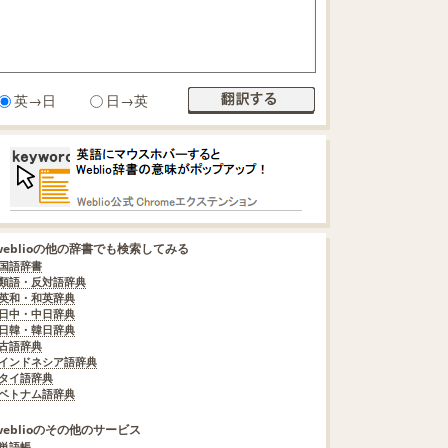
英→日
日→英
weblioの他の辞書でも検索してみる
国語辞書
類語・反対語辞典
英和・和英辞典
日中・中日辞典
日韓・韓日辞典
古語辞典
インドネシア語辞典
タイ語辞典
ベトナム語辞典
weblioのその他のサービス
単語帳