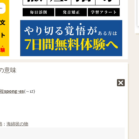
」の意味
複
spong･es
{～ɪz}
綿
；
海綿状の
物