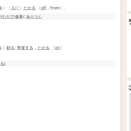
を〉〔
人
に〕
たかる
〔
off
，from〕.
て
)(
ただで
)
食事
に
ありつく
.
を〕
頼る
;
寄食する
，
たかる
〔
on
〕
かる
].