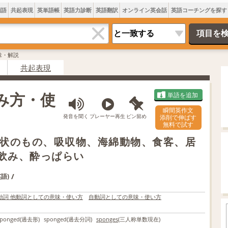
類語
共起表現
英単語帳
英語力診断
英語翻訳
オンライン英会話
英語コーチングを探す
意味・解説
共起表現
読み方・使
単語を追加
瞬間英作文
発音を聞く
プレーヤー再生
ピン留め
添削で伸ばす
無料で試す
状のもの、吸収物、海綿動物、食客、居
酒飲み、酔っぱらい
/
語)
動詞 他動詞としての意味・使い方
自動詞としての意味・使い方
ponged
(過去形)
sponged
(過去分詞)
sponges
(三人称単数現在)