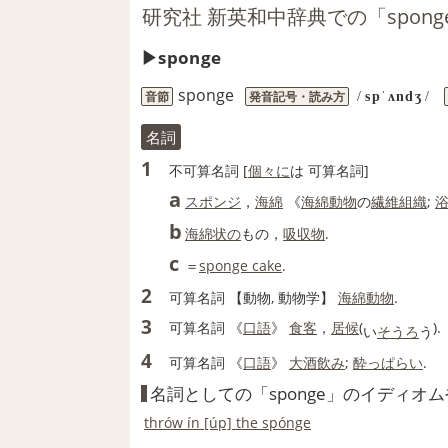
研究社 新英和中辞典での「spon
sponge
sponge
音節
発音記号・読み方
/
spˈʌndʒ
/
名詞
1
不可算名詞
[
個々に
は
可算名詞
]
a
スポンジ
，
海綿
《
海綿
動物
の
繊維組織
;
b
海綿状の
もの，
吸収
物
.
c
＝
sponge cake
.
2
可算名詞
【動物, 動物学】
海綿動物
.
3
可算名詞
《
口語
》
食客
，
居候
(
).
い
そうろ
う
4
可算名詞
《
口語
》
大酒飲み
;
酔っぱらい
.
名詞としての「sponge」のイディオ
thrów ín [úp] the spónge