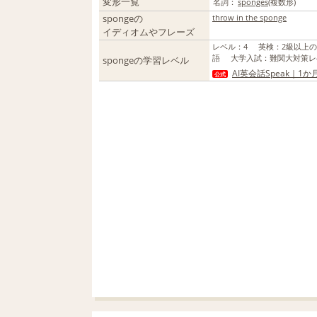
変形一覧
名詞：
sponges
(複数形)
spongeの
throw in the sponge
イディオムやフレーズ
レベル
：
4
英検
：
2級以上
語
大学入試
：
難関大対策レ
spongeの学習レベル
AI英会話Speak｜1
公式