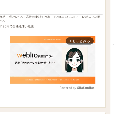
の単語
学校レベル
：
高校3年以上の水準
TOEIC® L&Rスコア
：
470点以上の単
ベル
か月180円で全機能使い放題
もっとみる
arrow_forward_ios
Powered by 
GliaStudios
M
u