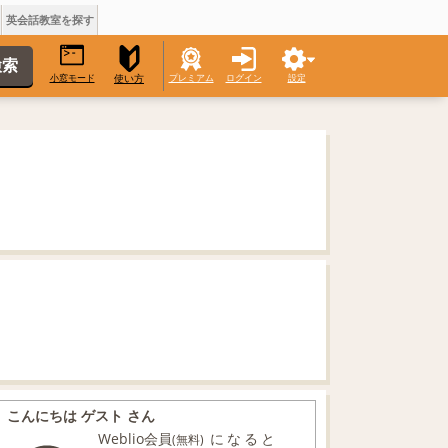
英会話教室を探す
小窓モード
プレミアム
ログイン
設定
使い方
こんにちは ゲスト さん
Weblio会員
になると
(無料)