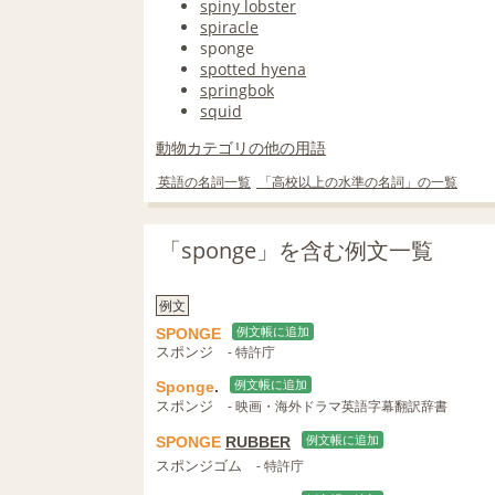
spiny lobster
spiracle
sponge
spotted hyena
springbok
squid
動物カテゴリの他の用語
英語の名詞一覧
「高校以上の水準の名詞」の一覧
「sponge」を含む例文一覧
例文
SPONGE
例文帳に追加
スポンジ
- 特許庁
Sponge
.
例文帳に追加
スポンジ
- 映画・海外ドラマ英語字幕翻訳辞書
SPONGE
RUBBER
例文帳に追加
スポンジゴム
- 特許庁