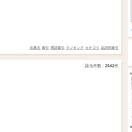
出典元
索引
用語索引
ランキング
カテゴリ
品詞別索引
該当件数 :
2542
件