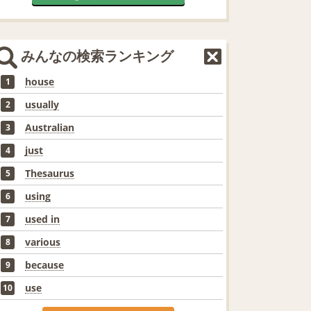
みんなの検索ランキング
house
1
usually
2
Australian
3
just
4
Thesaurus
5
using
6
used in
7
various
8
because
9
use
10