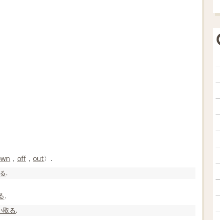
own
，
off
，
out
〉.
る
.
る
.
い取る
.