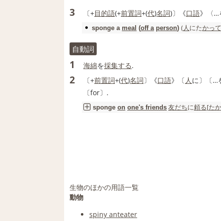
3
〔+
目的語
(+
前置詞
+(
代
)
名詞
)〕《
口語
》〈…
(
人
にた
かっ
sponge
a
meal
(
off a
person
)
自動詞
1
海綿
を
採集する
.
2
〔+
前置詞
+(
代
)
名詞
〕《
口語
》〔
人
に〕〔…
〔for〕.
友だち
に
頼る
[
た
sponge
on
one's friends
生物のほかの用語一覧
動物
spiny anteater