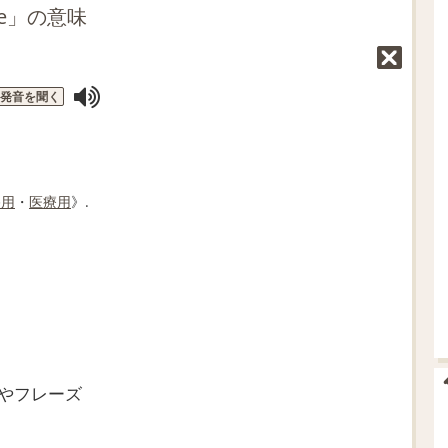
t
ge」の意味
e
発音を聞く
浴用
・
医療用
》.
ムやフレーズ