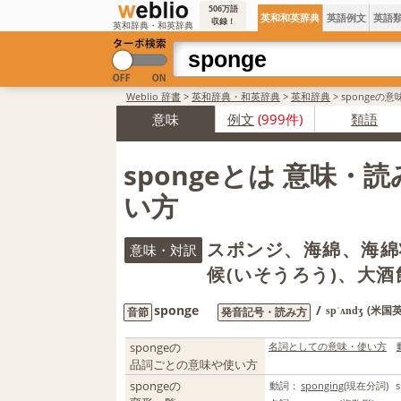
506万語
英和和英辞典
英語例文
英語
収録！
英和辞典・和英辞典
Weblio 辞書
>
英和辞典・和英辞典
>
英和辞典
>
spongeの
意味
例文
(999件)
類語
spongeとは 意味・
い方
スポンジ、海綿、海綿
意味・対訳
候(いそうろう)、大
sponge
/
(米国英
音節
発音記号・読み方
spˈʌndʒ
spongeの
名詞としての意味・使い方
品詞ごとの意味や使い方
spongeの
動詞：
sponging
(現在分詞)
s