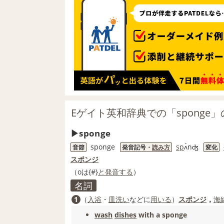
Eゲイト英和辞典での「sponge
sponge
sponge
sp
ʌ́nʤ
音節
発音記号・
読み方
変化
スポンジ
（oは{#}
と発音する
）
名詞
1
（
入浴
・
皿洗い
などに
用いる
）
スポンジ
，
海
wash
dishes
with a sponge