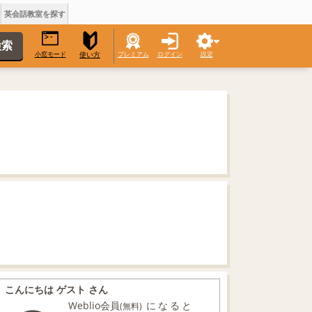
英会話教室を探す
小窓モード
プレミアム
ログイン
設定
使い方
こんにちは ゲスト さん
Weblio会員
になると
(無料)