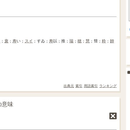
遂
；
衰
；
寿
い；
スイ
；すゐ；
寿
以；推；
瑞
；
穂
；
慧
；彗；
粋
；
帥
出典元
索引
用語索引
ランキング
の意味