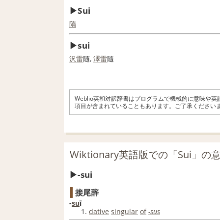
Sui
隋
sui
沢
雷
随,
澤
雷
隨
Weblio英和対訳辞書はプログラムで機械的に意味や
項目が含まれていることもあります。ご了承ください
Wiktionary英語版での「Sui」の
-sui
接尾辞
-
su
ī
dative
singular
of
-sus