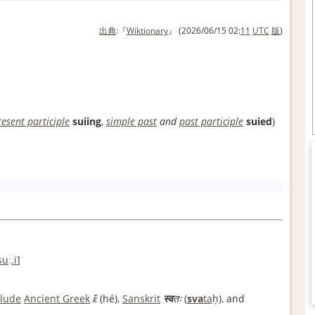
出典
:『
Wiktionary
』 (2026/06/15 02:
11
UTC
版
)
resent participle
suiing
,
simple past
and
past participle
suied
)
su
ː
.i
]
clude
Ancient Greek
ἕ
(
hé
)
,
Sanskrit
स्व
तः
(
sva
ta
ḥ
)
, and