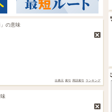
i」の意味
出典元
索引
用語索引
ランキング
意味