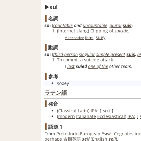
sui
名詞
sui
(
countable
and
uncountable
,
plural
suis
)
(
Internet slang
)
Clipping
of
suicide
.
suey
Alternative
form
:
動詞
sui
(
third-person
singular
simple present
suis
,
p
To
commit
a
suicide
attack.
I
just
suied
one of the
other team.
参考
sooey
ラテン語
発音
(
Classical Latin
)
IPA:
[ˈsu.iː]
(
modern
Italianate
Ecclesiastical
)
IPA:
[ˈ
語源 1
From
Proto-Indo-European
*
sw
é
.
Cognates
in
perhaps
古期
英語
se
lf
(
English
se
lf
).