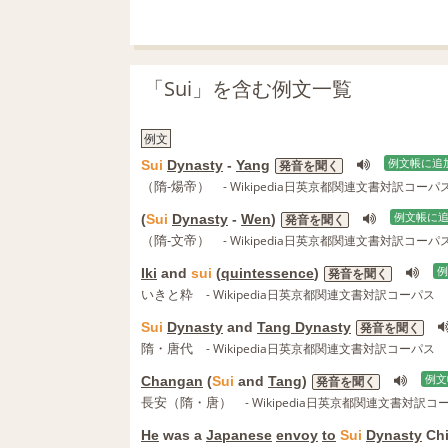
「Sui」を含む例文一覧
例文
Sui
Dynasty
-
Yang
例文帳に追
発音を聞く
（隋-煬帝）
- Wikipedia日英京都関連文書対訳コーパ
(
Sui
Dynasty
-
Wen
)
例文帳に
発音を聞く
（隋-文帝）
- Wikipedia日英京都関連文書対訳コーパ
Iki
and
sui
(
quintessence
)
例
発音を聞く
いきと粋
- Wikipedia日英京都関連文書対訳コーパス
Sui
Dynasty
and
Tang Dynasty
発音を聞く
隋・唐代
- Wikipedia日英京都関連文書対訳コーパス
Changan
(
Sui
and
Tang
)
例文
発音を聞く
長安（隋・唐）
- Wikipedia日英京都関連文書対訳コ
He
was a
Japanese
envoy
to
Sui
Dynasty
Chi