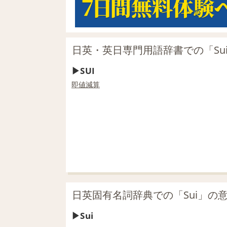
日英・英日専門用語辞書での「Su
SUI
即値
減算
日英固有名詞辞典での「Sui」の
Sui