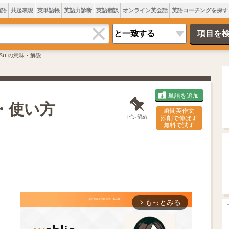
類語
共起表現
英単語帳
英語力診断
英語翻訳
オンライン英会話
英語コーチングを探す
Suiの意味・解説
単語を追加
方・使い方
瞬間英作文
ピン留め
添削で伸ばす
無料で試す
もっとみる
arrow_forward_ios