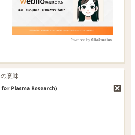
Powered by 
GliaStudios
M
u
t
」の意味
e
e for Plasma Research)