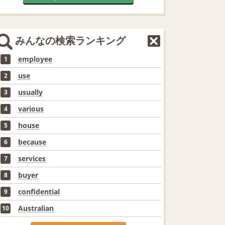
みんなの検索ランキング
employee
1
use
2
usually
3
various
4
house
5
because
6
services
7
buyer
8
confidential
9
Australian
10