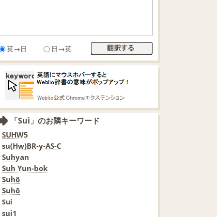
英→日
日→英
「Sui」のお隣キーワード
SUHW5
su(Hw)BR-y-AS-C
Suhyan
Suh Yun-bok
Suhô
Suhō
Sui
sui1