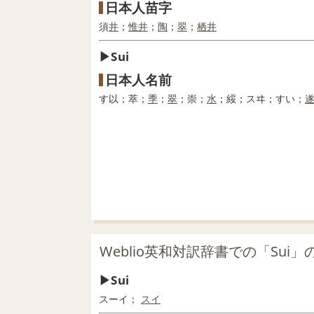
日本人苗字
須
井
；
惟
井
；
陶
；
翠
；
栖
井
Sui
日本人名前
す以；萃；
季
；
翠
；崇；
水
；綏；スヰ；すい；
Weblio英和対訳辞書での「Sui」
Sui
スーイ；
スイ