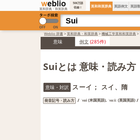
506万語
英和和英辞典
英語例文
英語
収録！
英和辞典・和英辞典
Weblio 辞書
>
英和辞典・和英辞典
>
機械工学英和和英辞典
>
意味
例文
(285件)
Suiとは 意味・読み
スーイ； スイ、隋
意味・対訳
,
/
/
(米国英語)
(英国英語)
発音記号・読み方
ˈsui
ˈsu:i: