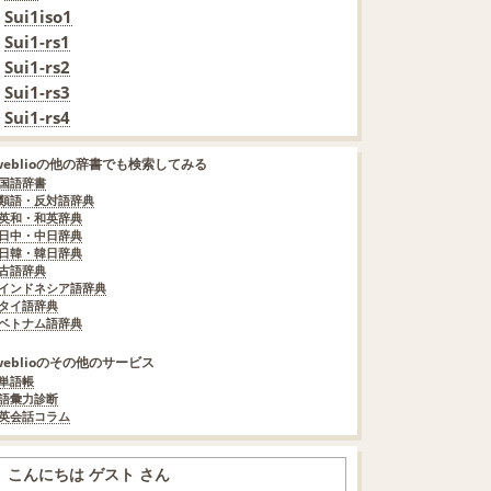
Sui1iso1
Sui1-rs1
Sui1-rs2
Sui1-rs3
Sui1-rs4
weblioの他の辞書でも検索してみる
国語辞書
類語・反対語辞典
英和・和英辞典
日中・中日辞典
日韓・韓日辞典
古語辞典
インドネシア語辞典
タイ語辞典
ベトナム語辞典
weblioのその他のサービス
単語帳
語彙力診断
英会話コラム
こんにちは ゲスト さん