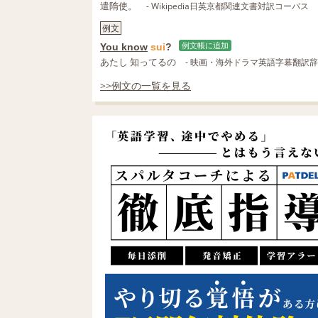
遣隋使。
- Wikipedia日英京都関連文書対訳コーパス
例文
You know
sui
?
例文帳に追加
あたし 知ってるの
- 映画・海外ドラマ英語字幕翻訳
>>例文の一覧を見る