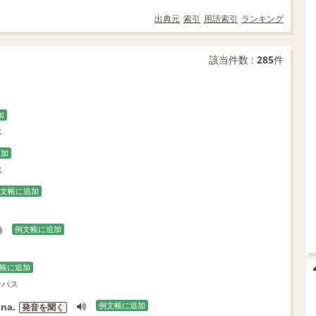
出典元
索引
用語索引
ランキング
該当件数 :
285
件
加
ス
追加
ス
文帳に追加
例文帳に追加
帳に追加
ーパス
na.
例文帳に追加
発音を聞く