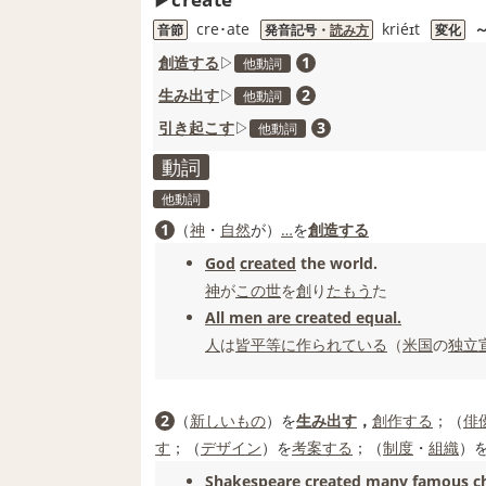
cre･ate
kriéɪt
～
音節
発音記号・
読み方
変化
創造する
▷
1
他動詞
生み出す
▷
2
他動詞
引き起こす
▷
3
他動詞
動詞
他動詞
1
（
神
・
自然
が）
…
を
創造する
God
created
the world.
神
が
この世
を
創
り
たもう
た
All men are created equal.
人
は
皆
平等に
作られている
（
米国
の
独立
2
（
新しいもの
）を
生み出す
，
創作する
；（
俳
す
；（
デザイン
）を
考案する
；（
制度
・
組織
）
Shakespeare
created
many
famous
ch