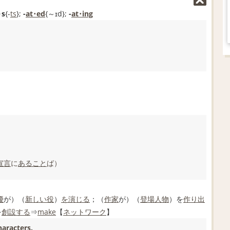
s
{-
ts
};
-
at･ed
{～ɪd};
-
at･ing
宣言
に
あること
ば）
優
が）（
新しい
役
）
を演じる
；（
作家
が）（
登場人物
）を
作り出
を
創設する
⇒
make
【
ネットワーク
】
aracters.