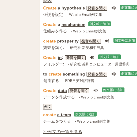
Create
a
hypothesis
例文帳に
発音を聞く
仮説を設定
- Weblio Email例文集
Create
a
mechanism
例文帳に追加
仕組みを作る
- Weblio Email例文集
create
prosperity
例文帳に追加
発音を聞く
繁栄を築く.
- 研究社 新英和中辞典
Create
in
:
例文帳に追加
発音を聞く
フォルダー:
- 研究社 英和コンピューター用語辞典
to
create
something
例文帳に
発音を聞く
創造する
- EDR日英対訳辞書
Create
data
例文帳に追加
発音を聞く
データを作成する
- Weblio Email例文集
例文
create
a team
例文帳に追加
チームをつくる
- Weblio Email例文集
>>例文の一覧を見る