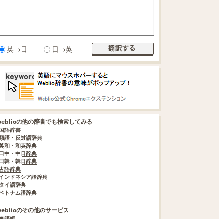
英→日
日→英
weblioの他の辞書でも検索してみる
国語辞書
類語・反対語辞典
英和・和英辞典
日中・中日辞典
日韓・韓日辞典
古語辞典
インドネシア語辞典
タイ語辞典
ベトナム語辞典
weblioのその他のサービス
単語帳