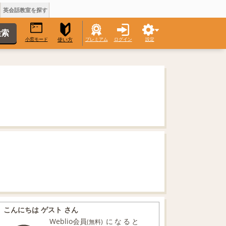
英会話教室を探す
小窓モード
プレミアム
ログイン
設定
使い方
こんにちは ゲスト さん
Weblio会員
になると
(無料)