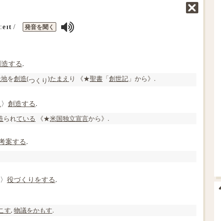
発音を聞く
ːeɪt
/
創造する
.
天地
を
創造
(
)
たまえ
り 《★
聖書
「
創世記
」から》.
つ
く
り
に
〉
創造する
.
造
られ
ている
《★
米国
独立宣言
から》.
考案する
.
の〉
役
づくり
をする
.
こす
,
物議をかもす
.