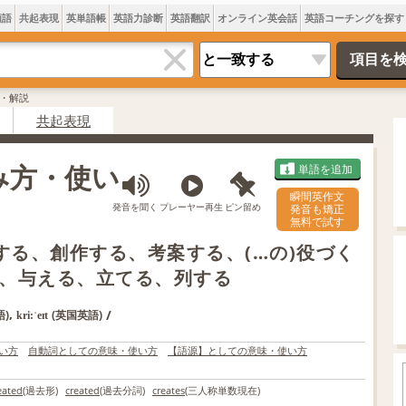
類語
共起表現
英単語帳
英語力診断
英語翻訳
オンライン英会話
英語コーチングを探す
味・解説
共起表現
読み方・使い
単語を追加
瞬間英作文
発音を聞く
プレーヤー再生
ピン留め
発音も矯正
無料で試す
する、創作する、考案する、(…の)役づく
、与える、立てる、列する
,
/
語)
(英国英語)
kri:ˈeɪt
い方
自動詞としての意味・使い方
【語源】としての意味・使い方
eated
(過去形)
created
(過去分詞)
creates
(三人称単数現在)