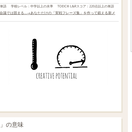
の単語
学校レベル
：
中学以上の水準
TOEIC® L&Rスコア
：
220点以上の単語
でも会議では固まる…→あなただけの「実戦フレーズ集」を作って鍛える新メ
e」の意味