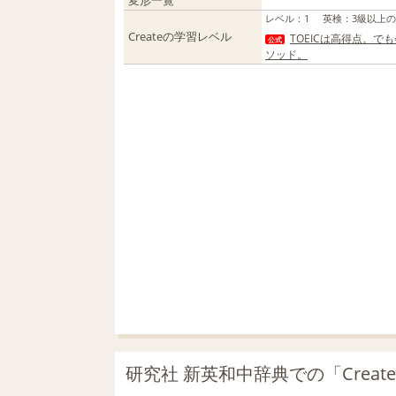
変形一覧
レベル
：
1
英検
：
3級以上
Createの学習レベル
TOEICは高得点。
公式
ソッド。
研究社 新英和中辞典での「Creat