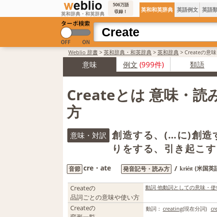
506万語
英和和英辞典
英語例文
英語
収録！
英和辞典・和英辞典
Weblio 辞書
>
英和辞典・和英辞典
>
英和辞典
>
Createの意
意味
例文
(999件)
類語
Createとは 意味・
方
創造する、(…に)創造
意味・対訳
りをする、引き起こす
cre・ate
/
(米国英
音節
発音記号・読み方
kriéɪt
Createの
動詞 他動詞としての意味・使
品詞ごとの意味や使い方
Createの
動詞：
creating
(現在分詞)
cr