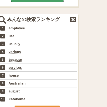
みんなの検索ランキング
employee
1
use
2
usually
3
various
4
because
5
services
6
house
7
Australian
8
august
9
Katakame
10