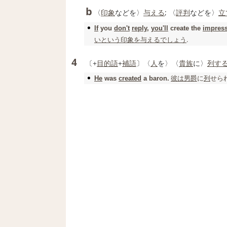
b
〈
印象
などを〉
与える
; 〈
評判
などを〉
立
If
you
don't
reply
,
you'll
create
the
impres
い
という
印象を与える
でしょう
.
4
〔+
目的語
+
補語
〕〈
人
を〉〈
貴族
に〉
列す
彼は
男爵
に
列
せられ
He
was
created
a baron.