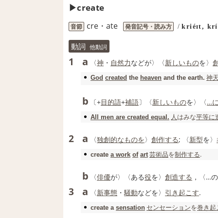
create
cre・ate
音節
発音記号・読み方
/
kriéɪt, krí
動詞
他動詞
a
1
〈
神
・
自然力
などが〉〈
新しいもの
を〉
神
God
created
the
heaven
and the earth.
b
〔+
目的語
+
補語
〕〈
新しいもの
を〉〈
…
人
はみな
平等に
All men are created equal.
a
2
〈
独創的な
ものを
〉
創作する
; 〈
新型
を〉
芸術品
を
制作する
.
create
a work
of
art
b
〈
俳優
が〉〈ある
役
を〉
創造する
，〈…
a
3
〈
新
事態
・
騒動
などを〉
引き起こす
.
センセーション
を
巻き起
create
a
sensation