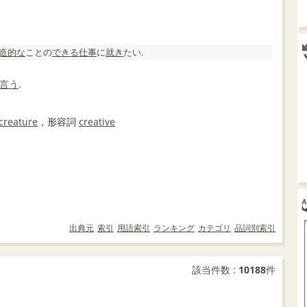
造的な
ことの
できる
仕事
に
就き
たい.
言う
.
creature
，
形容詞
creative
出典元
索引
用語索引
ランキング
カテゴリ
品詞別索引
該当件数 :
10188
件