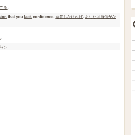
てる
.
返答
しなければ
,
あなたは
自信がな
sion
that you
lack
confidence.
る
.
た.