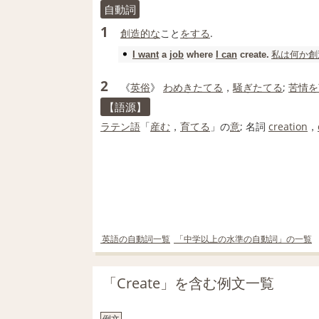
自動詞
1
創造的な
こと
をする
.
私は
何か
創
I want
a
job
where
I can
create
.
2
《
英
俗
》
わめきたてる
，
騒ぎたてる
;
苦情を
【語源】
ラテン語
「
産む
，
育てる
」の
意
;
名詞
creation
，
英語の自動詞一覧
「中学以上の水準の自動詞」の一覧
「Create」を含む例文一覧
例文