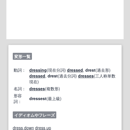
変形一覧
動詞：
dressing
(現在分詞)
dressed
,
drest
(過去形)
dressed
,
drest
(過去分詞)
dresses
(三人称単数
現在)
名詞：
dresses
(複数形)
形容
dressest
(最上級)
詞：
イディオムやフレーズ
dress down
dress up