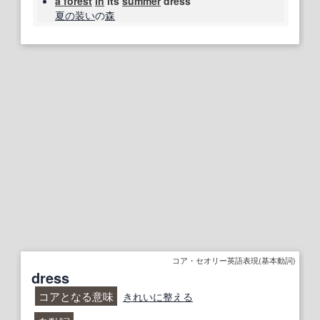
a forest
in
its
summer
dress
夏の
装い
の
森
コア・セオリー英語表現(基本動詞)
dress
コアとなる意味
きれいに
整える