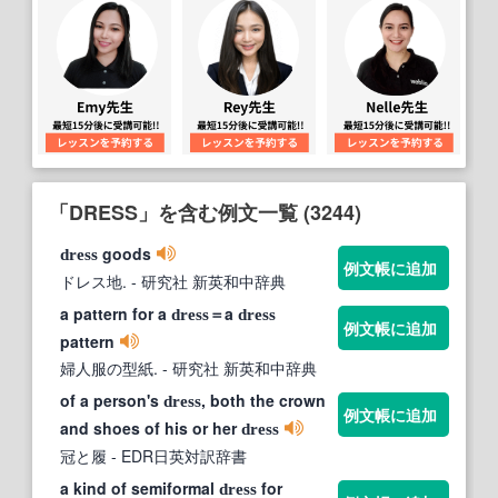
「DRESS」を含む例文一覧 (3244)
goods
dress
例文帳に追加
ドレス地.
- 研究社 新英和中辞典
a pattern for a
＝a
dress
dress
例文帳に追加
pattern
婦人服の型紙.
- 研究社 新英和中辞典
of a person's
, both the crown
dress
例文帳に追加
and shoes of his or her
dress
冠と履
- EDR日英対訳辞書
a kind of semiformal
for
dress