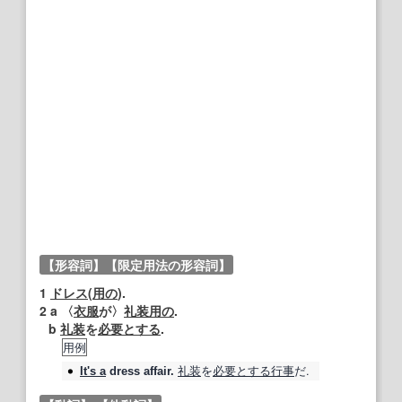
【形容詞】
【限定用法の形容詞】
1
ドレス
(
用の
).
2
a 〈
衣服
が〉
礼装
用の
.
b
礼装
を
必要とする
.
用例
礼装
を
必要とする
行事
だ.
It's a
dress
affair.