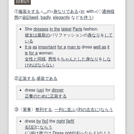
自動詞
①
服装
をする
,<
...
の>
身なり
である
<
in
; with>(◇
通例
様
態
の
副詞
well
,
badly
,
elegantly
など
を伴う
)
She
dresses
in the
latest
Paris
fashion.
彼女は
最新の
パリファッションの
身なり
を
して
いる
It is
as
important
for a
man to
dress
well as
it
is
for a
woman.
女性
と同様
,
男性
も
ちゃんとした
身なり
を
しな
ければならない
②
正装する
,
盛装
である
dress (
up
) for
dinner
正餐
のために
正装する
③〔
軍事
〕
整列する
,
一列に並ぶ
;(
列の
左右に
)
ならう
dress
by
[
to
] the
right
[
left
]
右
[
左
]に
ならう
(◇
掛け声
では Dress
right!
(
右
へ
ならえ
)
のよう