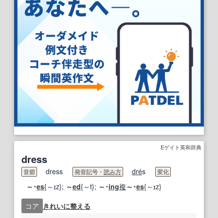
Eゲイト英和辞典
dress
dress
dre
́s
音節
発音記号・
読み方
変化
～･
es
{～ɪz};
～
ed
{～t};
～･
ing
複
～･
es
{～ɪz}
コア
きれいに
整える