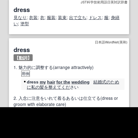
JST科学技術用語日英対訳辞書
dress
見なり
;
衣装
;
衣
;
服装
;
装束
;
出で立ち
;
ドレス
;
服
;
身繕
い
;
塗型
日本語WordNet(英和)
dress
【
動詞
】
1.
魅力的に調整する(arrange attractively)
用例
結婚式の
ため
dress
my
hair
for the
wedding
に
私の
髪を
整え
てくだ
さい
2.
入念に注意をいれて着るあるいは仕立てる(dress or
groom with elaborate care)
用例
She
likes
to
dress when
going to
the
opera
オペラ
へ
行く
時に
彼女は
着飾る
ことが
好き
であ
る