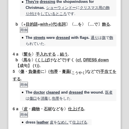
They're
dressing
the shopwindows for
ショーウィンドー
に
クリスマス
用の
飾
Christmas.
り付け
を
しているところ
です.
b 〔+
目的語
+
with+
(
代
)
名詞
〕〈…を〉〔…で〕
飾る
.
用例
通り
は
旗
で
飾
The
streets
were
dressed
with flags.
られていた.
4
a 〈
髪を
〉
手入れする
，
結う
.
b 〈
馬
を〉(
くしば
けなどで)すく (
cf.
DRESS down
【成句】
(1)).
5
〈
傷
・
負傷者
に〉(
包帯
・
膏薬
(
)などで)
手当て
を
こ
うや
く
する
.
用例
医者
The
doctor
cleaned
and
dressed
the wound.
は
傷口
を
消毒
し
包帯
をした.
6
a 〈
皮
・
織物
・
石材
などを〉
仕上げる
.
用例
皮
を
なめし
て
仕上げる
.
dress
leather