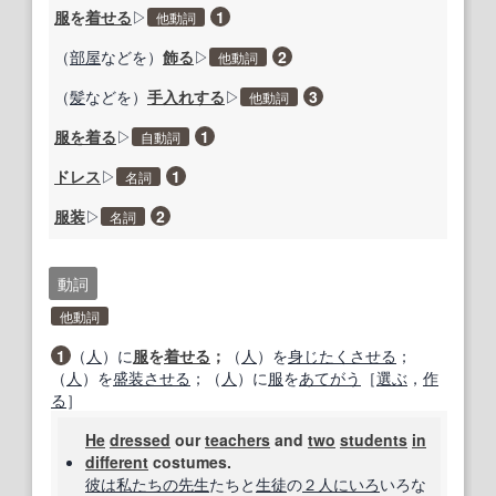
服
を
着せる
▷
1
他動詞
（
部屋
などを）
飾る
▷
2
他動詞
（
髪
などを）
手入れする
▷
3
他動詞
服を着る
▷
1
自動詞
ドレス
▷
1
名詞
服装
▷
2
名詞
動詞
他動詞
1
（
人
）に
服
を
着せる
；
（
人
）を
身
じたく
させる
；
（
人
）を
盛装
させる
；（
人
）に
服
を
あてがう
［
選ぶ
，
作
る
］
He
dressed
our
teachers
and
two
students
in
different
costumes.
彼は
私たちの
先生
たちと
生徒
の
２人
にいろ
いろな