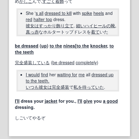
め
かしこ
んで,
すごく
着
飾
って
She '
s all
dressed to kill
with
spike
heels
and
red
halter top
dress.
彼女は
すっかり
飾り
立て
,
細い
ハイヒールの
靴
,
真っ赤
なホルタートップドレスを
着て
いた
be dressed
(
up
)
to the
nines
[
to the
knocker
,
to
the teeth
完全
盛装
している
(
be dressed
completely
)
I would
find
her
waiting for
me
all
dressed up
to the teeth.
いつも
彼女は
完全
盛装
で
私を
待っていた
.
I'll
dress your
jacket
for you.,
I'll
give
you
a good
dressing.
しごいてやるぞ