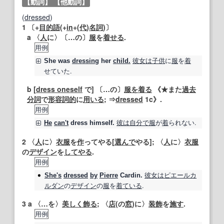
【動詞】
【他動詞】
(
dressed
)
1
〔+
目的語
(+
in
+(
代
)
名詞
)〕
a 〈
人
に〉〔…の〕
服
を
着せる
.
用例
彼女は
子供
に
服
を
着
She was
dressing
her
child.
せていた.
b [
dress oneself
で] 〔…の〕
服を着る
《★また
過去
分詞
で
形容詞的
に
用いる
; ⇒
dressed
1c》.
用例
彼は
自分で
服
が
着
られない.
He
can't
dress
himself.
2
〈
人
に〉
衣服
を
作
ってやる[
選んで
やる]; 〈
人
に〉
衣服
の
デザイン
を
してやる
.
用例
彼女は
ピエールカ
She's
dressed
by
Pierre
Cardin.
ルダン
の
デザイン
の
服
を
着ている
.
3
a 〈…を〉
美しく飾る
; 〈
店
(の
窓
)に〉
装飾
を
施す
.
用例