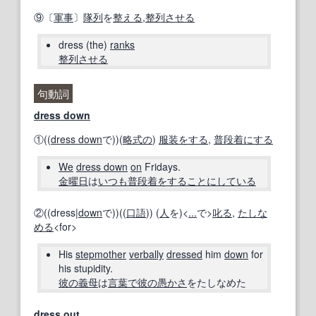
⑨〔
軍事
〕
隊列
を
整える
,
整列させる
dress (the)
ranks
整列させる
句動詞
dress down
①((
dress down
で))(
略式の
)
服装
をする
,
普段着
にする
We
dress down
on
Fridays.
金曜日
は
いつも
普段着
をする
ことに
している
②((dress|
down
で))((
口語
)) (
人
を)<
...
で>
叱る
,
たしな
める
<for>
His
stepmother
verbally
dressed
him
down
for
his stupidity.
彼の
義母
は
言葉で
彼の
愚かさ
をたしなめた
dress out