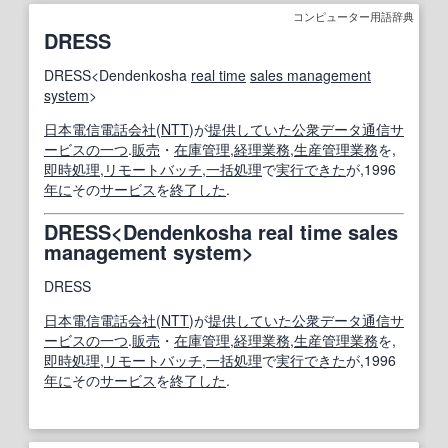
コンピューター用語辞典
DRESS
DRESS<Dendenkosha
real time
sales management
system
>
日本
電信電話会社
(
NTT
)が
提供
していた
公衆
データ通信サ
ービス
の一つ
.
販売
・
在庫管理
,
経理業務
,
生産管理
業務
を,
即時処理
,
リモートバッチ
,
一括処理
で
実行
できた
が,1996
年に
その
サービス
を
終了した
.
DRESS<Dendenkosha real time sales
management system>
DRESS
日本
電信電話会社
(
NTT
)が
提供
していた
公衆
データ通信サ
ービス
の一つ
.
販売
・
在庫管理
,
経理業務
,
生産管理
業務
を,
即時処理
,
リモートバッチ
,
一括処理
で
実行
できた
が,1996
年に
その
サービス
を
終了した
.