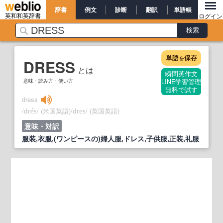
辞書
例文
診断
翻訳
単語帳
英和和英辞書
ログイン
単語
保存
を
DRESS
とは
瞬間英作文
意味・読み方・使い方
LINE学習管理
無料で試す
dress
/
/
(米国英語)
/
/
(英国英語)
drés
dres
意味・対訳
服装,衣服,(ワンピースの)婦人服,ドレス,子供服,正装,礼服