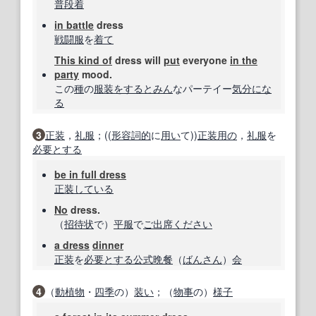
普段着
in battle
dress
戦闘服
を
着て
This kind of
dress will
put
everyone
in the
party
mood.
この
種
の
服装
をする
とみん
なパーテイー
気分にな
る
3
正装
，
礼服
；((
形容詞的
に
用い
て))
正装
用の
，
礼服
を
必要とする
be in full dress
正装
している
No
dress.
（
招待状
で）
平服
で
ご出席
ください
a dress
dinner
正装
を
必要とする
公式
晩餐
（
ばんさん
）
会
4
（
動植物
・
四季
の）
装い
；（
物事
の）
様子