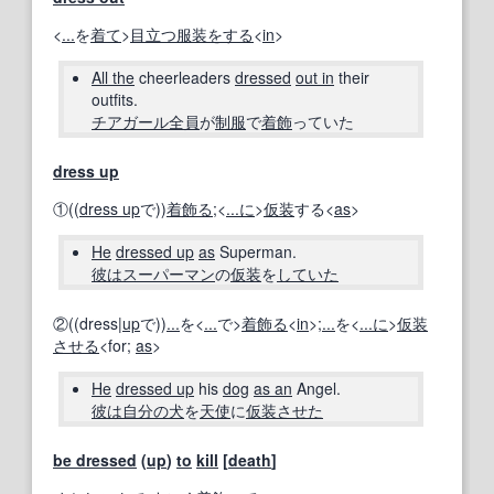
<
...
を
着て
>
目立つ
服装
をする
<
in
>
All the
cheerleaders
dressed
out in
their
outfits.
チアガール
全員
が
制服
で
着
飾
っていた
dress up
①((
dress up
で))
着飾る
;<
...に
>
仮装
する<
as
>
He
dressed up
as
Superman.
彼は
スーパーマン
の
仮装
を
していた
②((dress|
up
で))
...
を<
...
で>
着飾る
<
in
>;
...
を<
...に
>
仮装
させる
<for;
as
>
He
dressed up
his
dog
as an
Angel.
彼は
自分の
犬
を
天使
に
仮装
させた
be dressed
(
up
)
to
kill
[
death
]