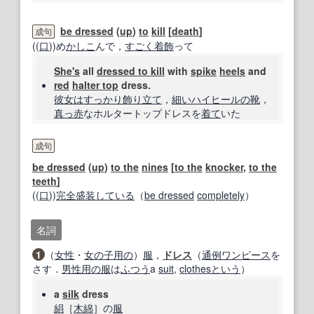
be dressed
(
up
)
to
kill
[
death
]
成句
((
口
))め
かしこ
んで，
すごく
着
飾
って
She's
all
dressed to kill
with
spike
heels
and
red
halter top
dress.
彼女は
すっかり
飾り
立て
，
細い
ハイヒールの
靴
，
真っ赤
なホルタートップドレスを
着て
いた
成句
be dressed
(
up
)
to the
nines
[
to the
knocker
,
to the
teeth
]
((
口
))
完全
盛装
している
（
be dressed
completely
）
名詞
1
（
女性
・
女の子
用の
）
服
，
ドレス
（
通例
ワンピース
を
さす．
男性
用の
服
は
ふつう
a
suit
,
clothes
という
）
a
silk
dress
絹
［
木綿
］の
服