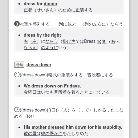
dress for
dinner
正餐
（
せいさん
）
のために
正装する
3
≪
軍
≫
整列する
，
一列に並ぶ
；（
列の
左右に
）
ならう
dress
by the
right
右
［
左
］に
ならう
（
掛け声
ではDress
right!
（
右
へ
ならえ
）
のように
いう）
dress down
成句
①
((
dress down
))
略式の
服装
をする
，
普段着
にする
We
dress down
on
Fridays.
金曜日
は
いつも
普段着
を着る
ことに
している
②
((
dress down
))((
口
))（
人
）を〈
…
で〉
しかる
，
たしな
める
〈for〉
His
mother
dressed
him
down
for his stupidity.
彼の
母
は
彼の
愚かさ
をたしなめた