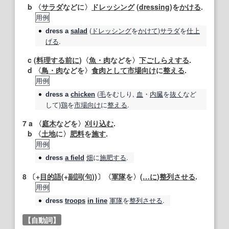
b 〈
サラダ
などに〉
ドレッシング
(
dressing
)を
かける
.
用例
(
ドレッシング
を
かけて
)
サラダ
を
仕上
dress
a
salad
げる
.
c (
料理する
前に
)〈
魚・肉
などを〉
下ごしらえする
.
d 〈
鳥・肉
などを〉
食肉
として
市場
向け
に
整える
.
用例
(
毛
をむしり,
血
・
内臓
を
抜く
など
dress
a
chicken
して)
鶏
を
市場
向け
に
整える
.
7
a 〈
庭木
などを〉
刈り込む
.
b 〈
土地
に〉
肥料
を
施す
.
用例
畑
に
施肥する
.
dress
a field
8
〔+
目的語
(+
副詞
(
句
))〕〈
軍隊
を〉(
…に
)
整列させる
.
用例
軍隊
を
整列させる
.
dress
troops
in line
【自動詞】