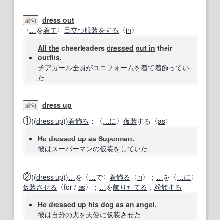
dress out
成句
〈
…
を
着て
〉
目立つ
服装
をする
〈
in
〉
All the
cheerleaders
dressed
out in
their
outfits.
チアガール
全員
が
ユニフォーム
を
着て
着
飾
ってい
た
dress up
成句
①
((
dress up
))
着飾る
；〈
…に
〉
仮装
する〈
as
〉
He
dressed up
as
Superman.
彼は
スーパーマン
の
仮装
を
していた
②
((
dress up
))
…
を〈
…
で〉
着飾る
〈
in
〉；
…
を〈
…に
〉
仮装
させる
〈for /
as
〉；
…
を
飾りたてる
，
粉飾する
He
dressed up
his
dog
as an
angel.
彼は
自分の
犬
を
天使
に
仮装
させた