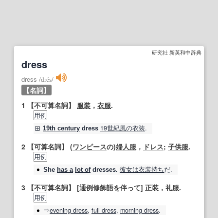
研究社 新英和中辞典
dress
dress
/
drés
/
【名詞】
1
【不可算名詞】
服装
，
衣服
.
用例
19世紀
風の
衣装
.
19th century
dress
2
【可算名詞】
(
ワンピース
の)
婦人服
，
ドレス
;
子供服
.
用例
彼女は
衣装持ち
だ.
She
has a
lot of
dresses.
3
【不可算名詞】
[
通例
修飾語
を
伴って
]
正装
，
礼服
.
用例
⇒
evening
dress
,
full
dress
,
morning
dress
.