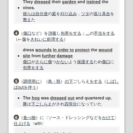
They
dressed
their
garden
and
trained
the
vines.
彼らは
自分
達
の
庭
を
刈り込み
，
ツタ
の
張り具合
を
整え
た
4
（
傷口
など）を
消毒
し
包帯をする
；
…
の
手当
をする
（←
傷
を
きれいに
処理する
）
dress
wounds
in order to
protect
the
wound
site
from
further
damage
傷口
が
さらに
傷
つ
かない
よう
保護する
ため
傷口
に
包帯をする
5
（
調理
用に
）（
鳥・獣
）
の下
ごしらえ
をする
（
しばし
ば
out
を伴う
）
The
hog
was
dressed
out
and quartered up.
豚
は
下ごしらえ
がされ
四等分
になっていた
6
（
食べ物
）に〈ソース・ドレッシングなどを
かけて
〉
仕上げる
〈with〉