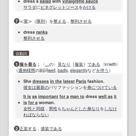
dress a
salad
with
vinaigrette sauce
サラダ
に
ビネグレットソース
を
かける
7
≪
軍
≫（
隊列
）を
整える
，
整列させる
dress
ranks
整列させる
自動詞
1
服を着る
；
〈
…
の〉
見なり
［
服装
］
である
〈in/with〉
（
通例
様態
の副詞
well
,
badly
,
elegantly
など
を伴う
）
She
dresses
in the
latest
Paris
fashion.
彼女は
最新の
パリファッションを
身
につけ
ている
It is
as
important
for a
man to
dress
well as
it
is
for a
woman.
女性
と同様
，
男性
も
ちゃんとした
身なり
を
しなけ
ればならない
2
正装する
，
盛装
である