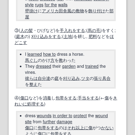
style
rugs
for the
walls
壁掛け
に
アメリカ
田舎風の
敷物
を
飾り付け
た
部
屋
③(
人の
髪
・ひげなど)を
手入れをする
;(
馬の毛
)をすく;
(
庭木
の)
刈り込み
をする
;(
土地
)を耕し,
肥料
などを
ほ
どこす
I
learned
how to
dress a horse.
馬ぐし
のかけ
方
を
教
わった
They
dressed
their
garden
and
trained
the
vines.
彼らは
自分
達
の
庭
を
刈り込み
,
ツタ
の
張り具合
を
整え
た
④(
傷口
など)を
消毒
し
包帯をする
;
手当
をする
(←
傷
を
き
れいに
処理する
)
dress
wounds
in order to
protect
the
wound
site
from
further
damage
傷口
に
包帯をする
のは
それ以上に
傷
がつ
かない
ように
傷口
に
包帯をする