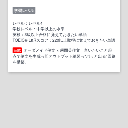
学習レベル
レベル：レベル1
学校レベル：中学以上の水準
英検：3級以上合格に覚えておきたい単語
TOEIC® L&Rスコア：220以上取得に覚えておきたい単語
オーダメイド例文 × 瞬間英作文：言いたいこと起
公式
点で例文を生成→即アウトプット練習→“パッと出る”回路
を構築。