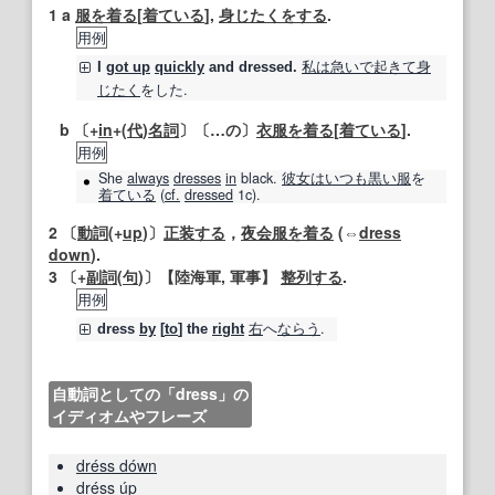
1
a
服を着る
[
着ている
],
身
じたく
をする
.
用例
私は
急いで
起きて
身
I
got up
quickly
and dressed.
じたく
をした.
b 〔+
in
+(
代
)
名詞
〕〔…の〕
衣服
を着る
[
着ている
].
用例
She
always
dresses
in
black.
彼女は
いつも
黒い
服
を
着ている
(
cf.
dressed
1c).
2
〔
動詞
(+
up
)〕
正装する
，
夜会服
を着る
(⇔
dress
down
).
3
〔+
副詞
(
句
)〕
【陸海軍, 軍事】
整列する
.
用例
右
へ
ならう
.
dress
by
[
to
] the
right
自動詞としての「dress」の
イディオムやフレーズ
dréss dówn
dréss úp