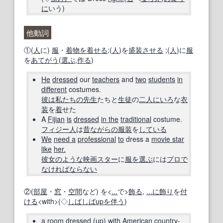
に
いう)
他動詞
①(
人
に)
服
・
着物を着せる
;(
人
)を
盛装
させる
;(
人
)に
服
を
あてがう
(
選ぶ
,
作る
)
He
dressed
our
teachers
and
two
students
in
different
costumes.
彼は
私たちの
先生
たちと
生徒
の
二人
にいろ
な
衣
装
を
着
せた
A
Fijian
is
dressed
in the
traditional
costume.
フィジー
人
は
昔ながらの
服装
を
している
We
need a
professional
to
dress a
movie star
like
her.
彼女の
ような
映画スター
に
服を選ぶ
には
プロ
で
なければ
ならない
②(
部屋
・
窓
・
空間
など) を<
...
で>
飾る
,
...に
飾り
を
付
ける
<with>(◇
しばしば
up
を伴う
)
a
room
dressed
(
up
) with
American
country-