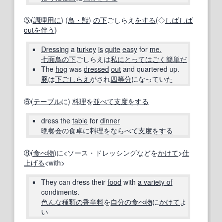
⑤(
調理
用に
) (
鳥・獣
)
の下
ごしらえ
をする
(◇
しばしば
out
を伴う
)
Dressing
a
turkey
is
quite
easy
for
me.
七面鳥
の下
ごしらえは
私にとって
はごく
簡単だ
The
hog
was
dressed
out
and quartered up.
豚
は
下ごしらえ
がされ
四等分
になっていた
⑥(
テーブル
に)
料理
を
並べて
支度をする
dress the
table
for
dinner
晩餐会
の
食卓
に
料理
をならべて
支度をする
⑧(
食べ物
)に<ソース・ドレッシングなどを
かけて
>
仕
上げる
<with>
They can dress their
food
with
a variety of
condiments.
色んな
種類の
香辛料
を
自分の
食べ物
に
かけて
よ
い