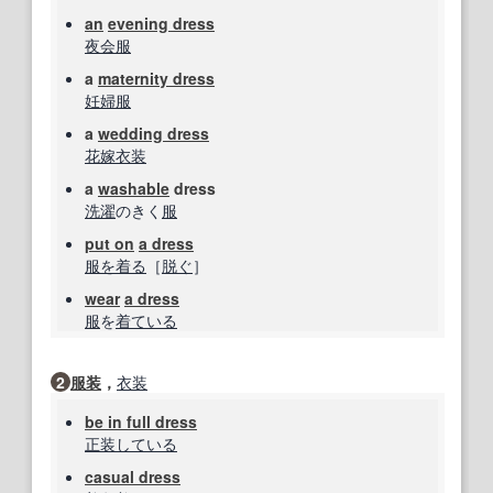
an
evening dress
夜会服
a
maternity dress
妊婦服
a
wedding dress
花嫁衣装
a
washable
dress
洗濯
のきく
服
put on
a dress
服を着る
［
脱ぐ
］
wear
a dress
服
を
着ている
2
服装
，
衣装
be in full dress
正装
している
casual dress